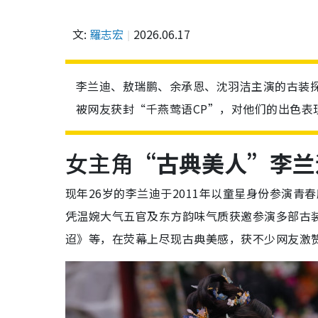
文:
羅志宏
2026.06.17
李兰迪、敖瑞鹏、余承恩、沈羽洁主演的古装探
被网友获封“千燕莺语CP”，对他们的出色表
女主角
“古典美人”李兰
现年26岁的李兰迪于2011年以童星身份参演
凭温婉大气五官及东方韵味气质获邀参演多部古装
迢》等，在荧幕上尽现古典美感，获不少网友激