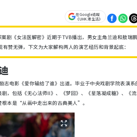
在Google追蹤
《UHK 港生活》
案剧《女法医解密》近期于TVB播出，男女主角兰迪和敖瑞
现有赞无弹，下文为大家解构两人的演艺经历和背景起底：
迪
青春励志电影《爱你输给了谁》出道。毕业于中央戏剧学院表演系
剧，包括《无心法师II》、《梦回》、《星落凝成糖》、《流
赞根本是“从画中走出来的古典美人”。