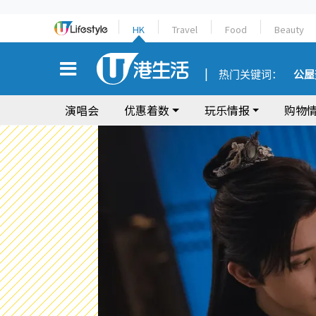
HK
Travel
Food
Beauty
热门关键词：
公屋
演唱会
优惠着数
玩乐情报
购物