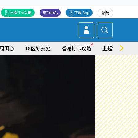
社群打卡攻略
商戶中心
下載 App
繁
简
周围游
18区好去处
香港打卡攻略
主题特集