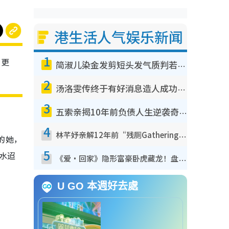
港生活人气娱乐新闻
1
鹏更
简淑儿染金发剪短头发气质判若两人！吓坏老公麦大力都认不出：“你做什么？”
2
汤洛雯传终于有好消息造人成功！两大细节曝孕味极浓引猜测：大肚婆先会咁！
3
五索亲揭10年前负债人生逆袭奇迹！全靠去一地方转运后即遇上马先生
4
林芊妤亲解12年前“残厕Gathering”真相！高层解约一句话重创尊严，至今拒返TVB
的她，
5
水迢
《爱·回家》隐形富豪卧虎藏龙！盘点12位财气逼人的有钱艺人：这位美女3亿身家不愁做
U GO 本週好去處