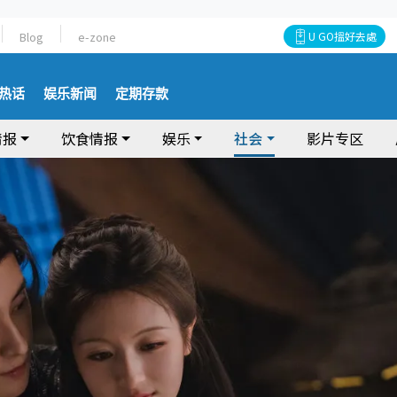
Blog
e-zone
U GO搵好去處
热话
娱乐新闻
定期存款
情报
饮食情报
娱乐
社会
影片专区