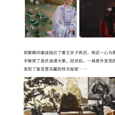
探案期间秦谜结识了睿王世子燕迟，燕迟一心为
手破获了各式诡谲大案。回京后，一具意外发现
发现了皇宫里深藏的惊天秘密……