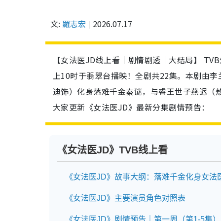
文:
羅志宏
2026.07.17
【女法医JD线上看｜剧情剧透｜大结局】 TV
上10时于翡翠台播映！全剧共22集。本剧由
迪饰）化身落难千金秦谜，与睿王世子燕迟（
大家更新《女法医JD》最新分集剧情预告：
《女法医JD》TVB线上看
《女法医JD》故事大纲：落难千金化身女法
《女法医JD》主要演员角色对照表
《女法医JD》剧情预告｜第一周（第1-5集