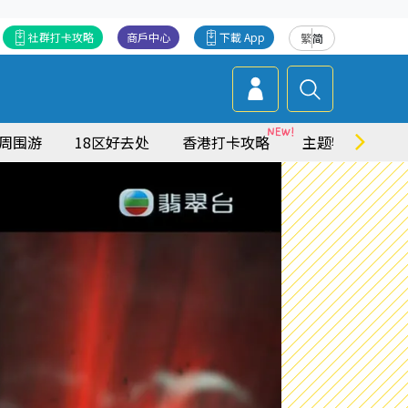
社群打卡攻略
商戶中心
下載 App
繁
简
周围游
18区好去处
香港打卡攻略
主题特集