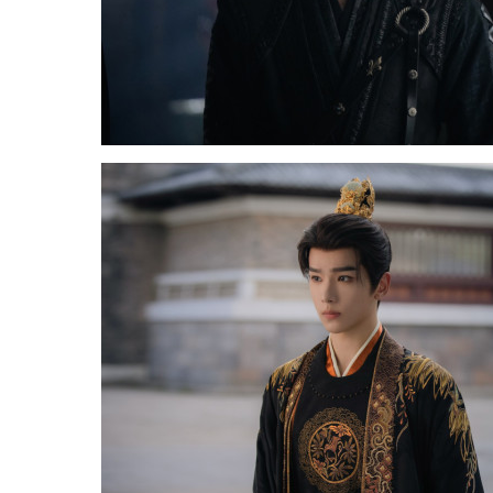
婚
《女法医JD》剧情｜第20集 （07/1
母真凶