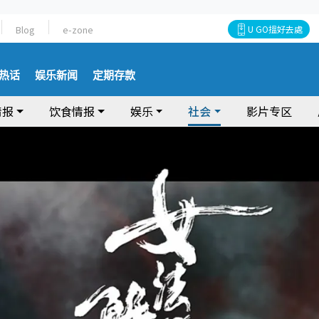
Blog
e-zone
U GO搵好去處
热话
娱乐新闻
定期存款
情报
饮食情报
娱乐
社会
影片专区