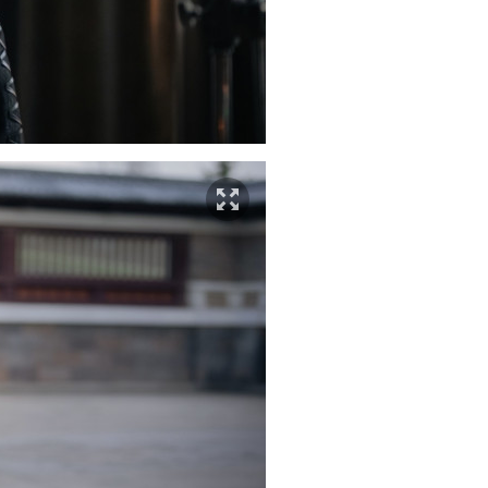
0） 验母妃尸身揭中毒 燕书道出杀