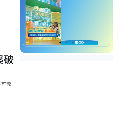
私情
《女法医JD》剧情｜第3集
（06/17） 秦府惊现侍女尸
体
《女法医JD》剧情｜第4集
（06/18） 枯井发现情夫尸
体 男丁全身验身
屡破
《女法医JD》剧情｜第5集
（06/19） 紫竹林枯井连环
命案 挖出少女骸骨
弱可欺
《女法医JD》剧情预告｜第二周
（第6-8集）：受害者家属火烧祠
堂 村落惊传怪物食人
《女法医JD》剧情｜第6集
（06/22） 受害者家属复仇
祠堂放火图灭门
《女法医JD》剧情｜第7集
（06/23） 结成假亲寻靠山