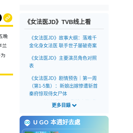
《女法医JD》TVB线上看
五晚
《女法医JD》故事大纲：落难千
李兰
金化身女法医 联手世子屡破奇案
将为
《女法医JD》主要演员角色对照
表
《女法医JD》剧情预告｜第一周
（第1-5集）：新娘出嫁惨遭斩首
秦府惊现侍女尸体
《女法医JD》剧情｜第1集
（06/15） 秦谜验尸查新娘
斩首案
U GO 本週好去處
《女法医JD》剧情｜第2集
（06/16） 剖尸查验揭宋柔