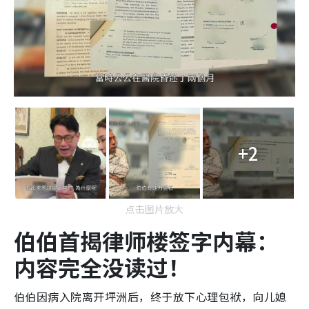
+2
点击图片放大
伯伯首揭律师楼签字内幕：
内容完全没读过！
伯伯因病入院离开坪洲后，终于放下心理包袱，向儿媳