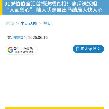
91岁伯伯含泪首揭送楼真相！痛斥送饭姐
“人面兽心” 陆大状亲自出马结局大快人心
首页
生活话题
热话
文:
羅志宏
2026.06.16
在Google追蹤
用 App 睇文
《UHK 港生活》