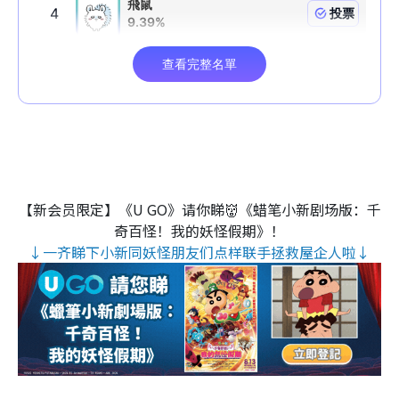
【新会员限定】《U GO》请你睇👹《蜡笔小新剧场版：千
奇百怪！我的妖怪假期》！
↓一齐睇下小新同妖怪朋友们点样联手拯救屋企人啦↓