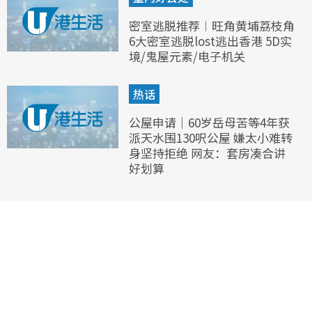
密室逃脱推荐︱旺角黄埔荔枝角
6大密室逃脱lost逃出香港 5D实
境/鬼屋元素/电子机关
热话
公屋申请｜60岁岳母苦等4年获
派天水围130呎公屋 嫌太小难转
身坚持拒绝 网友：套房凑合讲
好划算