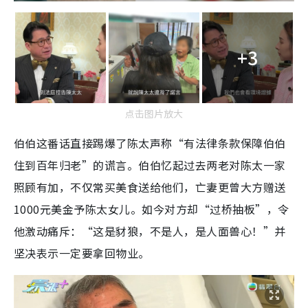
+3
点击图片放大
伯伯这番话直接踢爆了陈太声称“有法律条款保障伯伯
住到百年归老”的谎言。伯伯忆起过去两老对陈太一家
照顾有加，不仅常买美食送给他们，亡妻更曾大方赠送
1000元美金予陈太女儿。如今对方却“过桥抽板”，令
他激动痛斥：“这是豺狼，不是人，是人面兽心！”并
坚决表示一定要拿回物业。