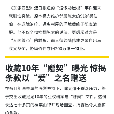
《东张西望》连日报道的“送饭劫屋楼”事件迎来
戏剧性突破，原本极力维护邻居陈太的91岁吴伯
伯，在送院治疗、远离村屋的环境后终于彻底清
醒。他不仅全盘推翻陈太的说法，更怒斥对方是
“人面兽心”的豺狼，而大律师陆伟雄更亲自出马
仗义帮忙，协助伯伯夺回200万唯一物业。
收藏10年“赠契”曝光 惊揭
条款以“爱”之名赠送
在节目组与亲属的强烈坚持下，陈太迫于群众压力，终
于交出收藏足足10年的业权档案与“赠契”文件。这份
长达七十多页的档案由律师现场翻查，揭露出令人震惊
的条款。