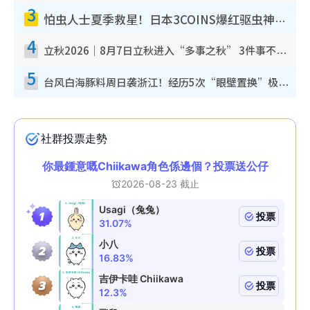
3
怕虫人士夏季救星！日本3COINS爆红驱虫神器$45起 1招“全程免触碰”轻松搞定小强
4
立秋2026｜8月7日立秋进入“多事之秋” 3件事不可做！专家教6招开运 清杂物／钱包纳气接好运
5
台风白海豚料周日袭浙江！经历5次“眼壁置换”极罕见 成登陆内地最长途台风