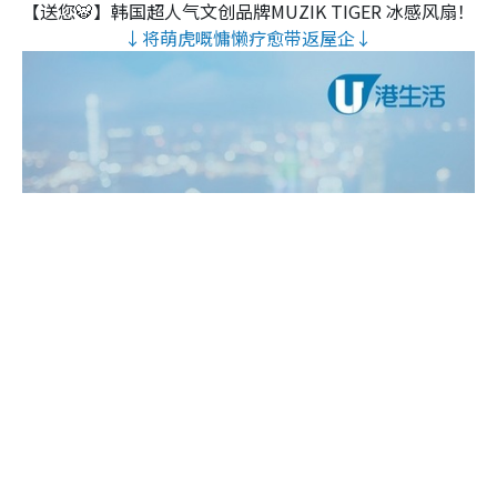
【送您🐯】韩国超人气文创品牌MUZIK TIGER 冰感风扇！
↓将萌虎嘅慵懒疗愈带返屋企↓