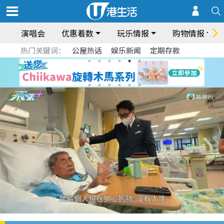
演唱会
优惠着数
玩乐情报
购物情报
热门关键词：
公屋热话
娱乐新闻
定期存款