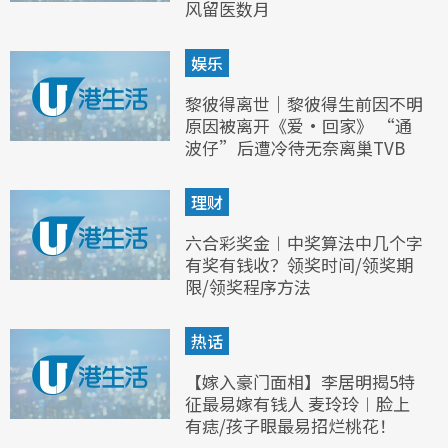
风留医数月
娱乐
黎彼得离世｜黎彼得生前因不明
原因被离开《爱·回家》 “通
波仔”后遭冷待无奈离巢TVB
理财
六合彩奖金︱中奖算法中几个字
有奖有钱收？领奖时间/领奖期
限/领奖程序方法
热话
【嫁入豪门面相】李居明揭5特
征最易嫁有钱人 麦玲玲︱脸上
有痣/孩子眼最易招烂桃花！