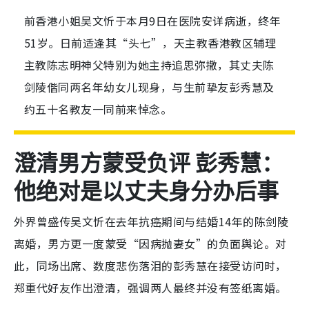
前香港小姐吴文忻于本月9日在医院安详病逝，终年
51岁。日前适逢其“头七”，天主教香港教区辅理
主教陈志明神父特别为她主持追思弥撒，其丈夫陈
剑陵偕同两名年幼女儿现身，与生前挚友彭秀慧及
约五十名教友一同前来悼念。
澄清男方蒙受负评 彭秀慧：
他绝对是以丈夫身分办后事
外界曾盛传吴文忻在去年抗癌期间与结婚14年的陈剑陵
离婚，男方更一度蒙受“因病抛妻女”的负面舆论。对
此，同场出席、数度悲伤落泪的彭秀慧在接受访问时，
郑重代好友作出澄清，强调两人最终并没有签纸离婚。