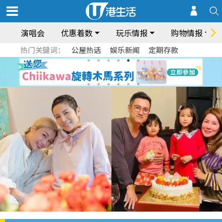
演唱会
优惠着数
玩乐情报
购物情报
热门关键词：
公屋热话
娱乐新闻
定期存款