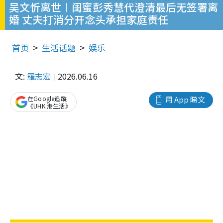
吴文忻离世︱闺蜜彭秀慧代澄清最后无签署离
婚 丈夫打消分开念头承担家庭责任
首页
生活话题
娱乐
文:
羅志宏
2026.06.16
在Google追蹤
用 App 睇文
《UHK 港生活》