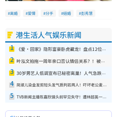
离婚
爱情
分手
结婚
彭秀慧
港生活人气娱乐新闻
1
《爱·回家》隐形富豪卧虎藏龙！盘点12位财气逼人的有钱艺人：这位美女3亿身家不愁做
2
叶泓文拍拖一周年亲口否认情侣关系？！被质疑感情造假竟称GM“普通同事”
3
30岁男艺人低调宣布已秘密离巢！人气急跌变失踪人口：“这几年过得并不容易”
4
简淑儿染金发剪短头发气质判若两人！吓坏老公麦大力都认不出：“你做什么？”
5
TVB新闻主播陈嘉欣镜头前罕见失守！遭林超英一句话突袭吓坏当场大笑