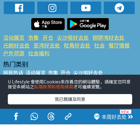
活动展览
市集
开仓
尖沙咀好去处
铜锣湾好去处
元朗好去处
荃湾好去处
旺角好去处
社会
餐厅情报
户外郊游
社会福利
热门类别
网民热话
活动展览
市集
开仓
尖沙咀好去处
铜锣湾好去处
元朗好去处
荃湾好去处
旺角好去处
社会
U Lifestyle 會使用Cookies來改善您的網站體驗，請確定您同意
接受本網站之
私隱政策和使用條款
才可繼續瀏覽。
餐厅情报
户外郊游
热门标签
我已閱讀及同意
#UGO揾好去处
#人气活动推介
#美食社群热话
#亲子玩乐好去处
#ULifestyle应用程式
#限时抢
本周好去处
#UJetso礼物放送
#ULifestyle商户中心
#著数
#网络热话
香港经济日报版权所有©2026