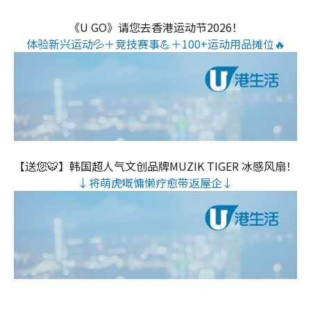
《U GO》请您去香港运动节2026！
体验新兴运动💦＋竞技赛事💪＋100+运动用品摊位🔥
【送您🐯】韩国超人气文创品牌MUZIK TIGER 冰感风扇！
↓将萌虎嘅慵懒疗愈带返屋企↓