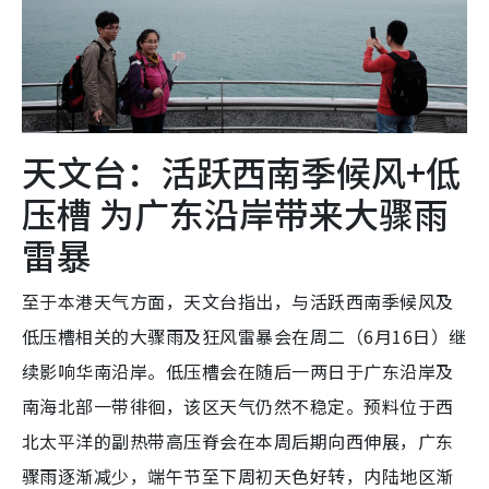
天文台：活跃西南
季候风+
低
压槽
为广东沿岸带来大
骤雨
雷暴
至于本港天气方面，天文台指出，与活跃西南季候风及
低压槽相关的大骤雨及狂风雷暴会在周二（6月16日）继
续影响华南沿岸。低压槽会在随后一两日于广东沿岸及
南海北部一带徘徊，该区天气仍然不稳定。预料位于西
北太平洋的副热带高压脊会在本周后期向西伸展，广东
骤雨逐渐减少，端午节至下周初天色好转，内陆地区渐