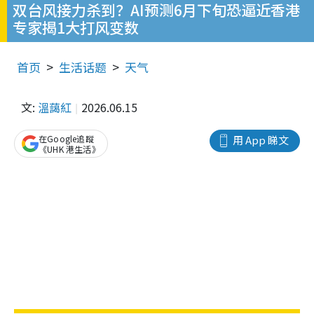
双台风接力杀到？AI预测6月下旬恐逼近香港
专家揭1大打风变数
首页
生活话题
天气
文:
溫藹紅
2026.06.15
在Google追蹤
用 App 睇文
《UHK 港生活》