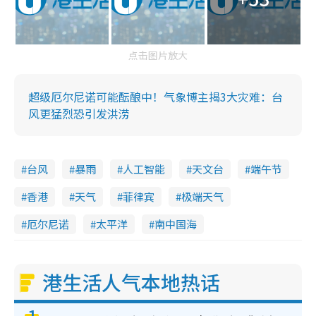
点击图片放大
超级厄尔尼诺可能酝酿中！气象博主揭3大灾难：台
风更猛烈恐引发洪涝
台风
暴雨
人工智能
天文台
端午节
香港
天气
菲律宾
极端天气
厄尔尼诺
太平洋
南中国海
港生活人气本地热话
1