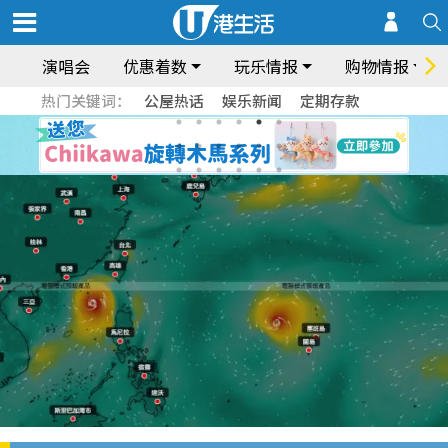
演唱会
优惠着数
玩乐情报
购物情报
热门关键词：
公屋热话
娱乐新闻
定期存款