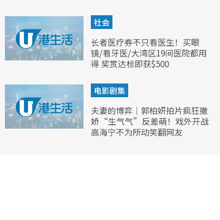
社会
长者医疗券不只看医生！买眼
镜/看牙医/大湾区19间医院都用
得 奖赏达标即获$500
电影剧集
夫妻的博弈｜郭柏妍拍片疯狂撒
娇“生气气”反差萌！戏外开战
高海宁不为所动笑翻网友