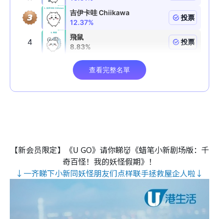
【新会员限定】《U GO》请你睇👹《蜡笔小新剧场版：千
奇百怪！我的妖怪假期》！
↓一齐睇下小新同妖怪朋友们点样联手拯救屋企人啦↓