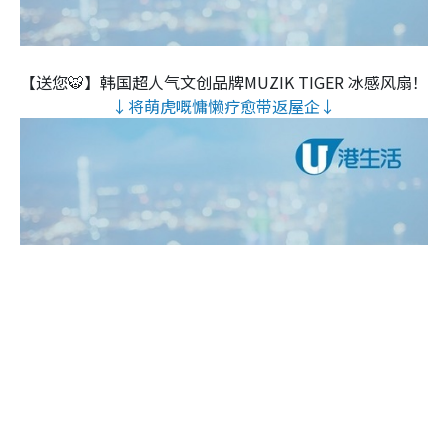
【送您🐯】韩国超人气文创品牌MUZIK TIGER 冰感风扇！
↓将萌虎嘅慵懒疗愈带返屋企↓