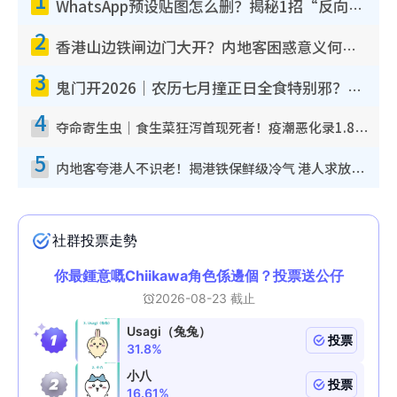
WhatsApp预设贴图怎么删？揭秘1招“反向操作”还原简洁界面 附3步实测教程
2
香港山边铁闸边门大开？内地客困惑意义何在！网友神回复：这种叫法理性防御
3
鬼门开2026｜农历七月撞正日全食特别邪？专家警告切忌做一事！揭4大禁忌+2招保平安
4
夺命寄生虫｜食生菜狂泻首现死者！疫潮恶化录1.8万宗病例 揭洗菜3大谬误
5
内地客夸港人不识老！揭港铁保鲜级冷气 港人求放过：别投诉