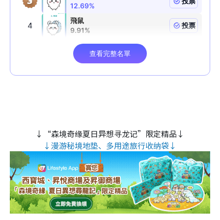
↓“森境奇缘夏日异想寻龙记”限定精品↓
↓漫游秘境地垫、多用途旅行收纳袋↓