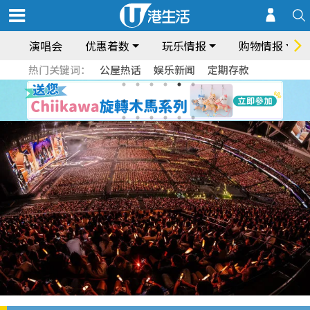
演唱会
优惠着数
玩乐情报
购物情报
热门关键词：
公屋热话
娱乐新闻
定期存款