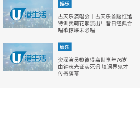
娱乐
古天乐演唱会｜古天乐首踏红馆
特训卖萌花絮流出！昔日经典合
唱歌惊爆未必唱
娱乐
资深演员黎彼得离世享年76岁
由钟志光证实死讯 填词界鬼才
传奇落幕