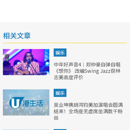
相关文章
娱乐
中年好声音4｜郑仲豪自弹自唱
《想你》 改编Swing Jazz获林
志美高度评价
娱乐
吴业坤携胡鸿钧美加演唱会圆满
结束！全场座无虚席坐满数千粉
丝