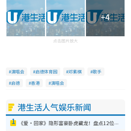
+4
点击图片放大
演唱会
启德体育园
邓紫棋
歌手
启德
香港
演唱会
港生活人气娱乐新闻
1
《爱·回家》隐形富豪卧虎藏龙！盘点12位财气逼人的有钱艺人：这位美女3亿身家不愁做