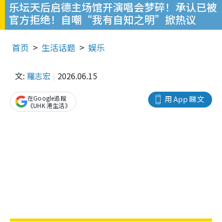
乐坛天后启德主场馆开演唱会梦碎！承认已被
官方拒绝！自嘲“我有自知之明”掀热议
首页
生活话题
娱乐
文:
羅志宏
2026.06.15
在Google追蹤
用 App 睇文
《UHK 港生活》