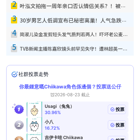
2
叶泓文拍拖一周年亲口否认情侣关系？！被质疑感情造假竟称GM“普通同事”
3
30岁男艺人低调宣布已秘密离巢！人气急跌变失踪人口：“这几年过得并不容易”
4
简淑儿染金发剪短头发气质判若两人！吓坏老公麦大力都认不出：“你做什么？”
5
TVB新闻主播陈嘉欣镜头前罕见失守！遭林超英一句话突袭吓坏当场大笑