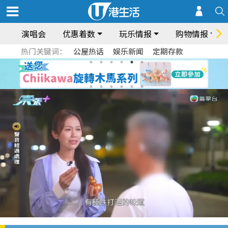
演唱会
优惠着数
玩乐情报
购物情报
热门关键词：
公屋热话
娱乐新闻
定期存款