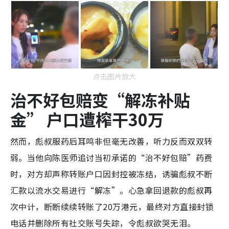
点击图片放大
治不好包赔变“解冻补贴
金” 户口遭榨干30万
然而，彪叔服药后耳鸣非但毫无改善，听力反而双双转
弱。当他向陈医师追讨当初承诺的“治不好包赔”药费
时，对方却声称转账户口因封控被冻结，诱骗彪叔不断
汇款以流水交易进行“解冻”。心急拿回退款的彪叔再
次中计，断断续续转账了20万港元，最终对方直接封锁
电话并删除所有社交账号失踪，令彪叔欲哭无泪。