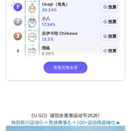
《U GO》请您去香港运动节2026！
体验新兴运动💦＋竞技赛事💪＋100+运动用品摊位🔥