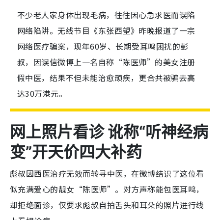
不少老人家身体出现毛病，往往因心急求医而误陷
网络陷阱。无线节目《东张西望》昨晚报道了一宗
网络医疗骗案，现年60岁、长期受耳鸣困扰的彭
叔，因误信微博上一名自称“陈医师”的美女注册
假中医，结果不但未能治愈顽疾，更合共被骗去高
达30万港元。
网上照片看诊 讹称“听神经病
变”开天价四大补药
彪叔因西医治疗无效而转寻中医，在微博结识了这位看
似充满爱心的靓女“陈医师”。对方声称能包医耳鸣，
却拒绝面诊，仅要求彪叔自拍舌头和耳朵的照片进行线