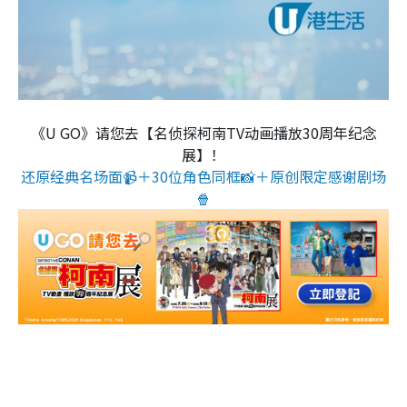
《U GO》请您去【名侦探柯南TV动画播放30周年纪念
展】！
还原经典名场面📹＋30位角色同框📸＋原创限定感谢剧场
🍿