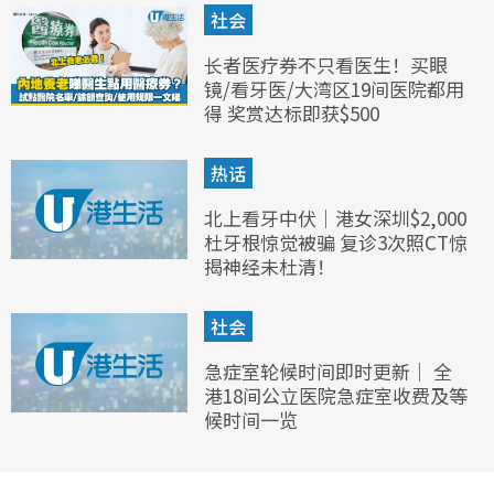
社会
长者医疗券不只看医生！买眼
镜/看牙医/大湾区19间医院都用
得 奖赏达标即获$500
热话
北上看牙中伏｜港女深圳$2,000
杜牙根惊觉被骗 复诊3次照CT惊
揭神经未杜清！
社会
急症室轮候时间即时更新｜ 全
港18间公立医院急症室收费及等
候时间一览