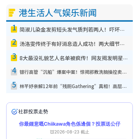
港生活人气娱乐新闻
1
简淑儿染金发剪短头发气质判若两人！吓坏老公麦大力都认不出：“你做什么？”
2
汤洛雯传终于有好消息造人成功！两大细节曝孕味极浓引猜测：大肚婆先会咁！
3
8大最没礼貌艺人名单被疯传！网友揭发明星真面目，一致数落这一位是无品天花板？
4
银行高管“沉船”爆案中案！惊揭邪教洗脑操控卖淫被吞600万，幕后黑手讲多错多
5
林芊妤亲解12年前“残厕Gathering”真相！高层解约一句话重创尊严，至今拒返TVB