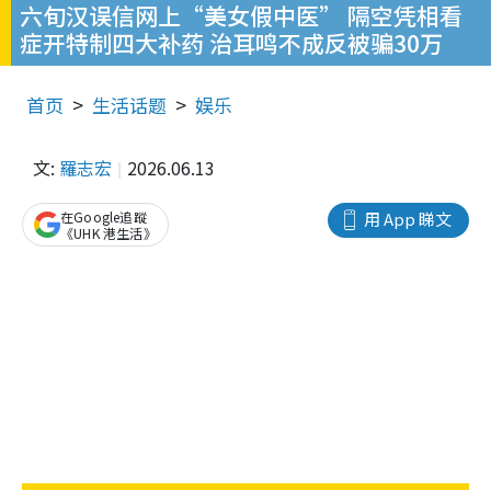
六旬汉误信网上“美女假中医” 隔空凭相看
症开特制四大补药 治耳鸣不成反被骗30万
首页
生活话题
娱乐
文:
羅志宏
2026.06.13
在Google追蹤
用 App 睇文
《UHK 港生活》