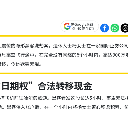
在Google追蹤
《UHK 港生活》
人震惊的隐形黑客洗劫案。退休人士杨女士在一家国际证券公
尺高空飞行途中，在完全没有网络的5个小时内，高达900万
转移，令她欲哭无泪。
末日期权”合法转移现金
港乘搭飞机前往哈尔滨旅游。黑客看准这段长达5小时、事主无法
动。黑客侵入账户后，在一个小时内将杨女士苦心积虑积累、