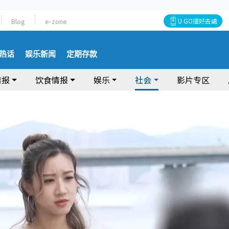
Blog
e-zone
U GO搵好去處
热话
娱乐新闻
定期存款
情报
饮食情报
娱乐
社会
影片专区