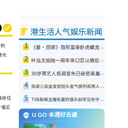
港生活人气娱乐新闻
1
司积
《爱·回家》隐形富豪卧虎藏龙！盘点12位财气逼人的有钱艺人：这位美女3亿身家不愁做
港元
2
叶泓文拍拖一周年亲口否认情侣关系？！被质疑感情造假竟称GM“普通同事”
3
30岁男艺人低调宣布已秘密离巢！人气急跌变失踪人口：“这几年过得并不容易”
4
简淑儿染金发剪短头发气质判若两人！吓坏老公麦大力都认不出：“你做什么？”
5
接收任
TVB新闻主播陈嘉欣镜头前罕见失守！遭林超英一句话突袭吓坏当场大笑
价值近
U GO 本週好去處