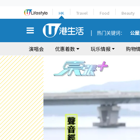
HK
Travel
Food
Beauty
热门关键词：
公屋
演唱会
优惠着数
玩乐情报
购物