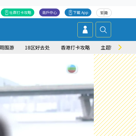
社群打卡攻略
商戶中心
下載 App
繁
简
周围游
18区好去处
香港打卡攻略
主题特集