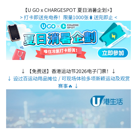
【U GO x CHARGESPOT 夏日消暑企划⚡】
> 打卡即送充电券！限量1000张🔋送完即止 <
↓ 【免费送】香港运动节2026电子门票！↓
↓ 设过百运动用品摊位 / 可现场体验多项新颖运动及观赏
赛事🔥 ↓