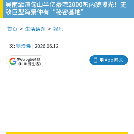
吴雨霏渣甸山半亿豪宅2000呎内貌曝光！无
敌巨型海景仲有“秘密基地”
首页
生活话题
娱乐
文:
劉澄儀
2026.06.12
在Google追蹤
用 App 睇文
《UHK 港生活》