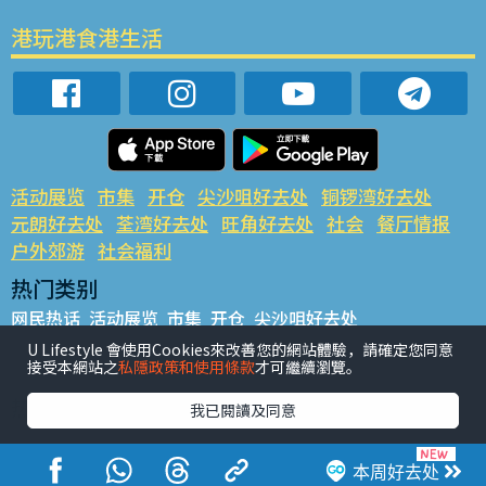
港玩港食港生活
活动展览
市集
开仓
尖沙咀好去处
铜锣湾好去处
元朗好去处
荃湾好去处
旺角好去处
社会
餐厅情报
户外郊游
社会福利
热门类别
网民热话
活动展览
市集
开仓
尖沙咀好去处
铜锣湾好去处
元朗好去处
荃湾好去处
旺角好去处
社会
U Lifestyle 會使用Cookies來改善您的網站體驗，請確定您同意
接受本網站之
私隱政策和使用條款
才可繼續瀏覽。
餐厅情报
户外郊游
热门标签
我已閱讀及同意
#UGO揾好去处
#人气活动推介
#美食社群热话
#亲子玩乐好去处
#ULifestyle应用程式
#限时抢
本周好去处