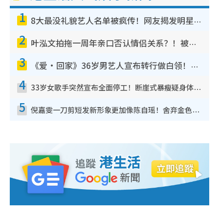
1
8大最没礼貌艺人名单被疯传！网友揭发明星真面目，一致数落这一位是无品天花板？
2
叶泓文拍拖一周年亲口否认情侣关系？！被质疑感情造假竟称GM“普通同事”
3
《爱·回家》36岁男艺人宣布转行做白领！卸下艺人身份回归素人平淡生活
4
33岁女歌手突然宣布全面停工！断崖式暴瘦疑身体亮红灯！声明曝：将暂时淡出
5
倪嘉雯一刀剪短发新形象更加像陈自瑶！舍弃金色长发造型气质大变超惊喜