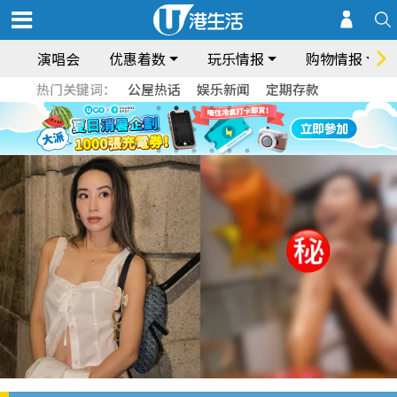
演唱会
优惠着数
玩乐情报
购物情报
热门关键词：
公屋热话
娱乐新闻
定期存款