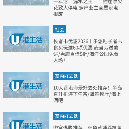
一年沦“漏水之王”！插座喷火
花致大停电 多户业主全屋家电
报废
社会
长者卡优惠2026︱乐悠咭长者卡
食买玩逾60项优惠 麦当劳送薯
饼/惠康百佳9折/海洋公园免费
入场！
室内好去处
10大香港海景好去处推荐！半岛
直升机连下午茶/海景餐厅/海上
酒吧
室内好去处
密室逃脱推荐︱旺角黄埔荔枝角