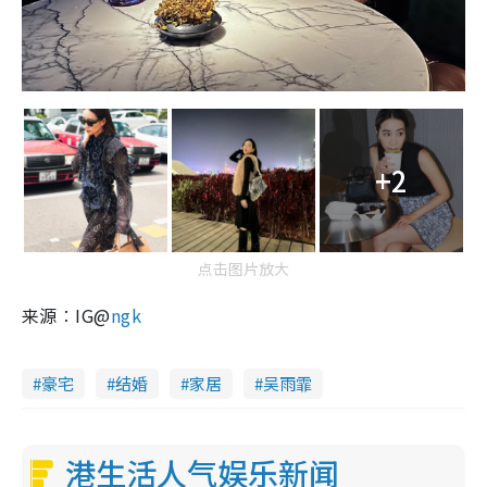
+2
点击图片放大
来源︰IG@
ngk
豪宅
结婚
家居
吴雨霏
港生活人气娱乐新闻