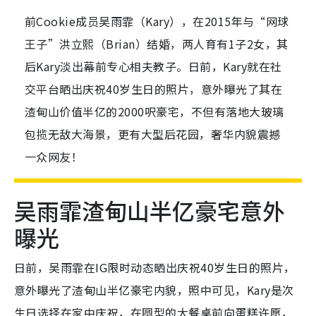
前Cookie成员吴雨霏（Kary），在2015年与“网球
王子”洪立熙（Brian）结婚，两人育有1子2女，其
后Kary淡出幕前专心相夫教子。日前，Kary就在社
交平台晒出庆祝40岁生日的照片，意外曝光了其在
渣甸山价值半亿的2000呎豪宅，不但有落地大玻璃
包揽无敌大海景，更有大型后花园，奢华内貌震撼
一众网友！
吴雨霏渣甸山半亿豪宅意外
曝光
日前，吴雨霏在IG限时动态晒出庆祝40岁生日的照片，
意外曝光了渣甸山半亿豪宅内貌，照中可见，Kary是次
生日选择在家中庆祝，在圆型的大餐桌前向蛋糕许愿，