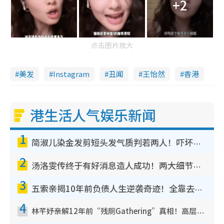
+2
点击图片放大
美发
Instagram
丑闻
王怡然
香港
港生活人气娱乐新闻
1
简淑儿染金发剪短头发气质判若两人！吓坏老公麦大力都认不出：“你做什么？”
2
汤洛雯传终于有好消息造人成功！两大细节曝孕味极浓引猜测：大肚婆先会咁！
3
五索亲揭10年前负债人生逆袭奇迹！全靠去一地方转运后即遇上马先生
4
林芊妤亲解12年前“残厕Gathering”真相！高层解约一句话重创尊严，至今拒返TVB