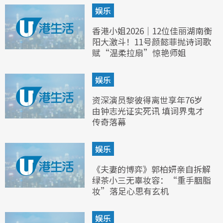
娱乐
香港小姐2026｜12位佳丽湖南衡
阳大激斗！11号颜懿菲抛诗词歌
赋“温柔拉扇”惊艳师姐
娱乐
资深演员黎彼得离世享年76岁
由钟志光证实死讯 填词界鬼才
传奇落幕
娱乐
《夫妻的博弈》郭柏妍亲自拆解
绿茶小三无辜妆容：“重手胭脂
妆”落足心思有玄机
娱乐