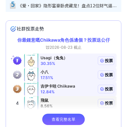
5
《爱·回家》隐形富豪卧虎藏龙！盘点12位财气逼人的有钱艺人：这位美女3亿身家不愁做