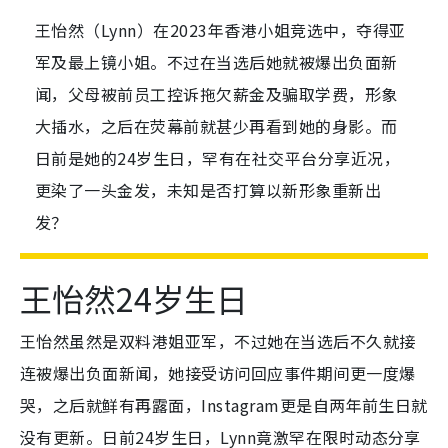
王怡然（Lynn）在2023年香港小姐竞选中，夺得亚
军及最上镜小姐。不过在当选后她就被爆出负面新
闻，父母被前员工控诉拖欠薪金及骗取学费，形象
大插水，之后在荧幕前就甚少再看到她的身影。而
日前是她的24岁生日，罕有在社交平台分享近况，
更染了一头金发，未知是否打算以新形象重新出
发？
王怡然24岁生日
王怡然虽然是双料港姐亚军，不过她在当选后不久就接
连被爆出负面新闻，她接受访问回应事件期间更一度爆
哭，之后就鲜有再露面，Instagram更是自两年前生日就
没有更新。日前24岁生日，Lynn竟激罕在限时动态分享