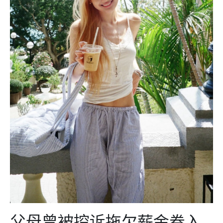
父母曾被控诉拖欠薪金卷入