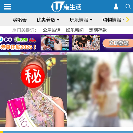
演唱会
优惠着数
玩乐情报
购物情报
热门关键词：
公屋热话
娱乐新闻
定期存款