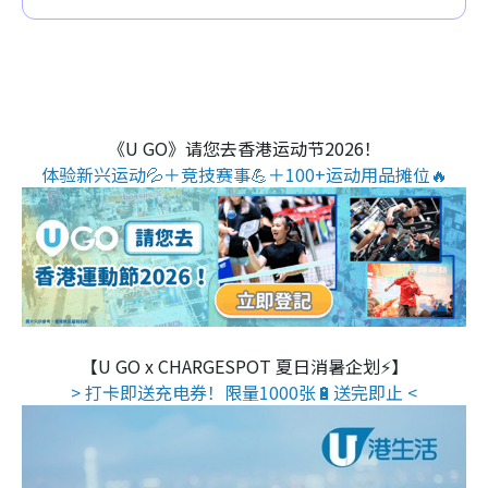
《U GO》请您去香港运动节2026！
体验新兴运动💦＋竞技赛事💪＋100+运动用品摊位🔥
【U GO x CHARGESPOT 夏日消暑企划⚡】
> 打卡即送充电券！限量1000张🔋送完即止 <