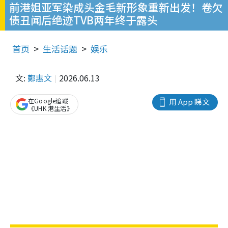
前港姐亚军染成头金毛新形象重新出发！卷欠
债丑闻后绝迹TVB两年终于露头
首页
生活话题
娱乐
文:
鄭惠文
2026.06.13
在Google追蹤
用 App 睇文
《UHK 港生活》