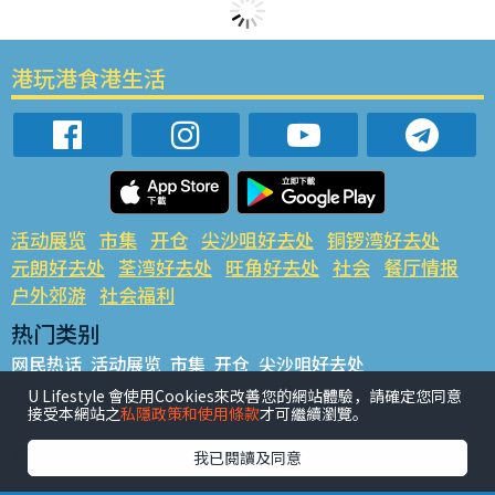
港玩港食港生活
活动展览
市集
开仓
尖沙咀好去处
铜锣湾好去处
元朗好去处
荃湾好去处
旺角好去处
社会
餐厅情报
户外郊游
社会福利
热门类别
网民热话
活动展览
市集
开仓
尖沙咀好去处
铜锣湾好去处
元朗好去处
荃湾好去处
旺角好去处
社会
U Lifestyle 會使用Cookies來改善您的網站體驗，請確定您同意
接受本網站之
私隱政策和使用條款
才可繼續瀏覽。
餐厅情报
户外郊游
热门标签
我已閱讀及同意
#UGO揾好去处
#人气活动推介
#美食社群热话