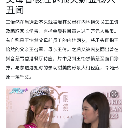
丑闻
王怡然在当选后不久就被爆其父母在内地拖欠员工工资
及骗取家长学费，有指金额数目高达过千万元人民币。
有自称是王怡然父母前员工的内地网友，将矛头直指王
怡然的父亲王召军、母亲王倩。之后又被网友翻出曾在
抖音怒骂香港餐厅侍应，片中见到王怡然愤怒至面目狰
狞，与参选港姐时的亲切甜美的形象大相径庭，令她形
象一落千丈。