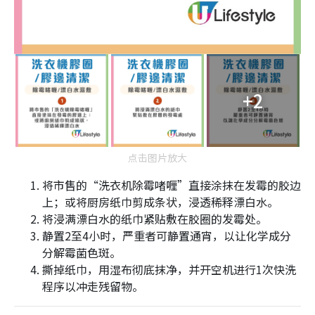
+2
点击图片放大
将市售的“洗衣机除霉啫喱”直接涂抹在发霉的胶边
上；或将厨房纸巾剪成条状，浸透稀释漂白水。
将浸满漂白水的纸巾紧贴敷在胶圈的发霉处。
静置2至4小时，严重者可静置通宵，以让化学成分
分解霉菌色斑。
撕掉纸巾，用湿布彻底抹净，并开空机进行1次快洗
程序以冲走残留物。