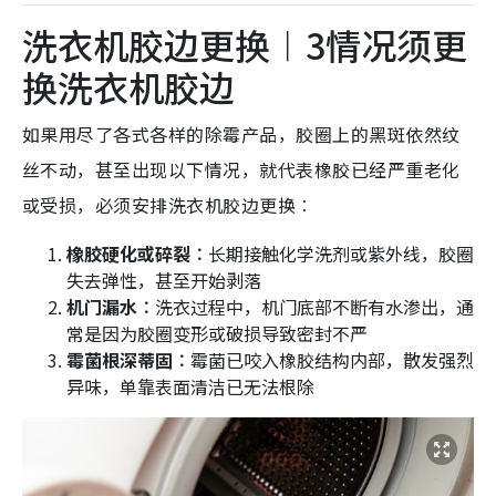
洗衣机胶边更换︱3情况须更
换洗衣机胶边
如果用尽了各式各样的除霉产品，胶圈上的黑斑依然纹
丝不动，甚至出现以下情况，就代表橡胶已经严重老化
或受损，必须安排洗衣机胶边更换︰
橡胶硬化或碎裂︰
长期接触化学洗剂或紫外线，胶圈
失去弹性，甚至开始剥落
机门漏水︰
洗衣过程中，机门底部不断有水渗出，通
常是因为胶圈变形或破损导致密封不严
霉菌根深蒂固︰
霉菌已咬入橡胶结构内部，散发强烈
异味，单靠表面清洁已无法根除