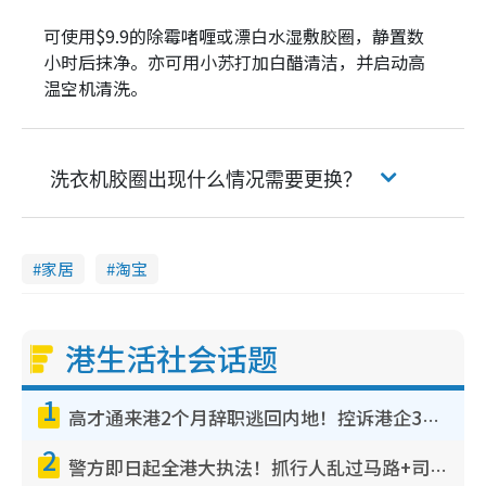
可使用$9.9的除霉啫喱或漂白水湿敷胶圈，静置数
小时后抹净。亦可用小苏打加白醋清洁，并启动高
温空机清洗。
洗衣机胶圈出现什么情况需要更换？
家居
淘宝
港生活社会话题
1
高才通来港2个月辞职逃回内地！控诉港企3宗罪，叹微管理极窒息
2
警方即日起全港大执法！抓行人乱过马路+司机不专注驾驶！乱过马路罚$2000