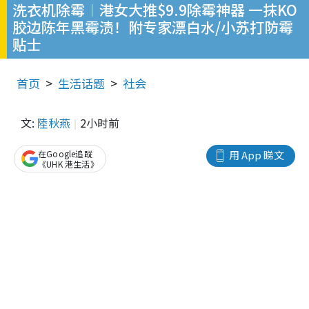
洗衣机除霉︱港女大推$9.9除霉神器 一抹KO
胶边陈年黑霉渍！附专家漂白水/小苏打防霉
贴士
首页
生活话题
社会
文:
陸秋燕
2小时前
在Google追蹤
用 App 睇文
《UHK 港生活》