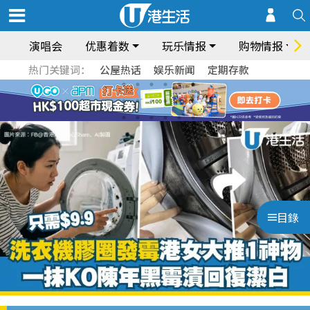
演唱会
优惠着数
玩乐情报
购物情报
热门关键词：
公屋热话
娱乐新闻
定期存款
目錄