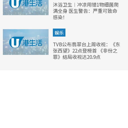
沐浴卫生︱冲凉用错1物细菌爬
满全身 医生警告：严重可致命
感染！
娱乐
TVB公布翡翠台上周收视：《东
张西望》22点登榜首 《非份之
罪》结局收视达20.9点