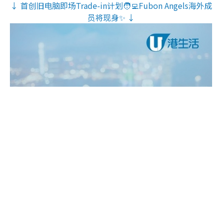
↓ 首创旧电脑即场Trade-in计划🧑‍💻Fubon Angels海外成
员将现身✨ ↓