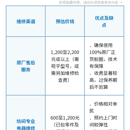
优点及缺
维修渠道
预估价钱
点
．确保使用
1,200至2,200
100%原厂正
元或以上（需
货胶圈，技术
原厂售后
视乎型号，或
有保障
服务
需另加维修检
．收费显著较
查费）
高，过保养期
后不划算
．价格相对亲
民
600至1,200元
．预约上门时
坊间专业
（已包零件及
间较弹性
电器维修