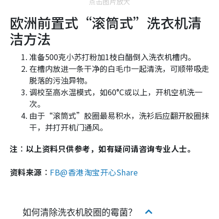
点击图片放大
欧洲前置式“滚筒式”洗衣机清
洁方法
准备500克小苏打粉加1枝白醋倒入洗衣机槽内。
在槽内放进一条干净的白毛巾一起清洗，可顺带吸走
脱落的污浊异物。
调校至高水温模式，如60°C或以上，开机空机洗一
次。
由于“滚筒式”胶圈最易积水，洗衫后应翻开胶圈抹
干，并打开机门通风。
注︰以上资料只供参考，如有疑问请咨询专业人士。
资料来源︰
FB@香港淘宝开心Share
如何清除洗衣机胶圈的霉菌？