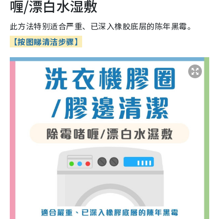
喱/漂白水湿敷
此方法特别适合严重、已深入橡胶底层的陈年黑霉。
【按图睇清洁步骤】