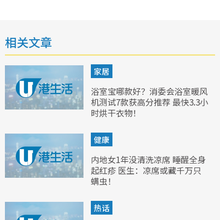
相关文章
家居
浴室宝哪款好？消委会浴室暖风
机测试7款获高分推荐 最快3.3小
时烘干衣物！
健康
内地女1年没清洗凉席 睡醒全身
起红疹 医生：凉席或藏千万只
螨虫！
热话