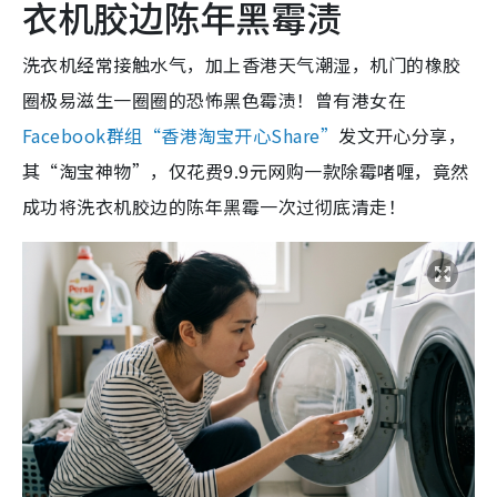
衣机胶边陈年黑霉渍
洗衣机经常接触水气，加上香港天气潮湿，机门的橡胶
圈极易滋生一圈圈的恐怖黑色霉渍！曾有港女在
Facebook群组“香港淘宝开心Share”
发文开心分享，
其“淘宝神物”，仅花费9.9元网购一款除霉啫喱，竟然
成功将洗衣机胶边的陈年黑霉一次过彻底清走！