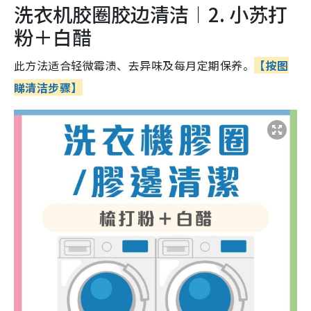
洗衣机胶圈胶边清洁︱2. 小苏打
粉＋白醋
此方法适合轻微霉渍、去异味及每月定期保养。
【按图
睇清洁步骤】