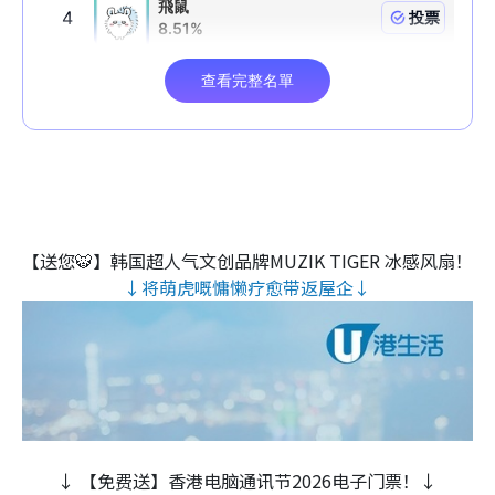
【送您🐯】韩国超人气文创品牌MUZIK TIGER 冰感风扇！
↓将萌虎嘅慵懒疗愈带返屋企↓
↓ 【免费送】香港电脑通讯节2026电子门票！↓