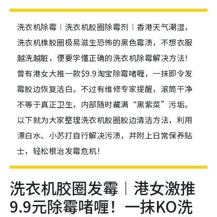
洗衣机除霉︱洗衣机胶圈除霉剂︱香港天气潮湿，
洗衣机橡胶圈极易滋生恐怖的黑色霉渍，不想衣服
越洗越脏，便要学懂正确的洗衣机除霉解决方法！
曾有港女大推一款$9.9淘宝除霉啫喱，一抹即令发
霉胶边恢复洁白。不过有维修专家提醒，滚筒干净
不等于真正卫生，内部随时藏满“黑紫菜”污垢。
以下就为大家整理洗衣机胶圈胶边清洁方法，利用
漂白水、小苏打自行解决污渍，并附上日常保养贴
士，轻松根治发霉危机！
洗衣机胶圈发霉︱港女激推
9.9元除霉啫喱！一抹KO洗