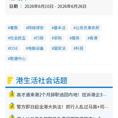
日期
2026年6月10日 - 2026年6月26日
著数
网络保安
基本法
公务员事务局
社会民生
行政
采购
服务
香港
DSE
电脑设备
国安法
科目
数据中心
港生活社会话题
1
高才通来港2个月辞职逃回内地！控诉港企3宗罪，叹微管理极窒息
2
警方即日起全港大执法！抓行人乱过马路+司机不专注驾驶！乱过马路罚$2000
3