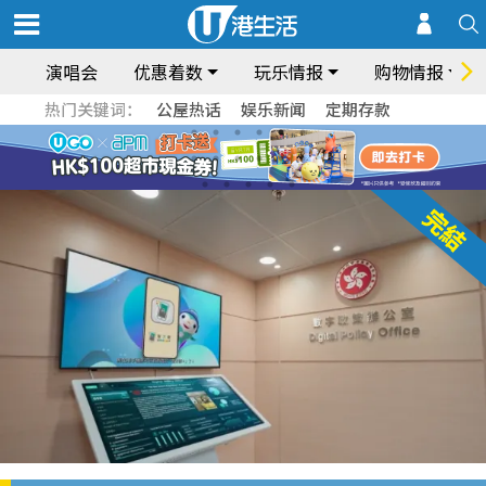
演唱会
优惠着数
玩乐情报
购物情报
热门关键词：
公屋热话
娱乐新闻
定期存款