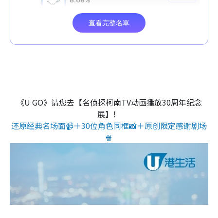
《U GO》请您去【名侦探柯南TV动画播放30周年纪念
展】！
还原经典名场面📹＋30位角色同框📸＋原创限定感谢剧场
🍿