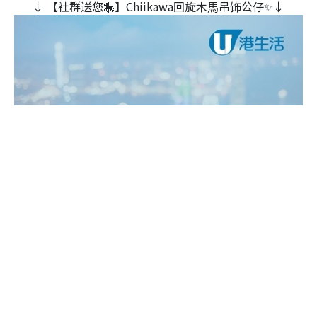
↓ 【社群送您🎠】Chiikawa回旋木⾺吊饰公仔✨↓