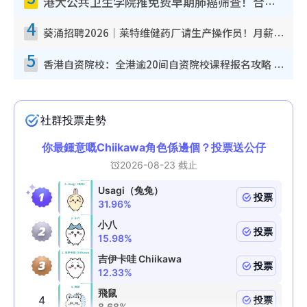
港大公共卫生学院推免费早期肺癌筛查！合资格人士将获全额资助定期血液化验/电脑断层扫描/风险评估
4
葵涌招聘2026｜莱特维健药厂请生产操作员！月薪高达$1.7万 冷气厂房/五天工作/保障双粮
5
香港自资院校：全港逾20间自资院校课程报名攻略 留位费可退/申请日期/报名链接