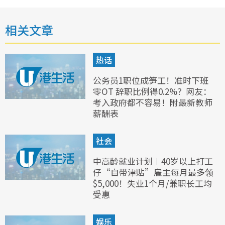
相关文章
热话
公务员1职位成笋工！准时下班
零OT 辞职比例得0.2%？网友：
考入政府都不容易！附最新教师
薪酬表
社会
中高龄就业计划︱40岁以上打工
仔“自带津贴”雇主每月最多领
$5,000！失业1个月/兼职长工均
受惠
娱乐