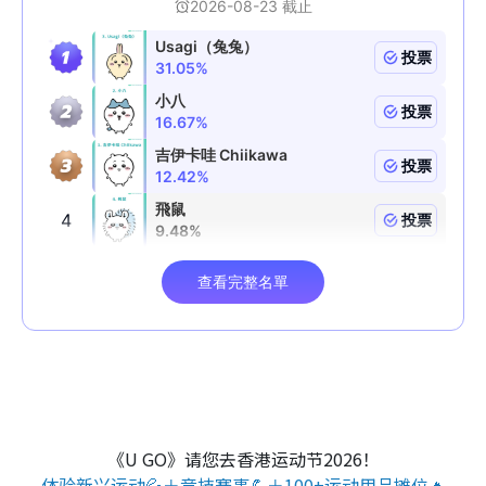
《U GO》请您去香港运动节2026！
体验新兴运动💦＋竞技赛事💪＋100+运动用品摊位🔥