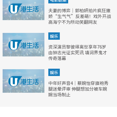
夫妻的博弈｜郭柏妍拍片疯狂撒
娇“生气气”反差萌！戏外开战
高海宁不为所动笑翻网友
娱乐
资深演员黎彼得离世享年76岁
由钟志光证实死讯 填词界鬼才
传奇落幕
娱乐
中年好声音4｜蔡婉怡穿旗袍秀
腿迷晕评审 伸腿想加分被车婉
婉当场制止