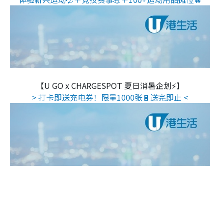
【U GO x CHARGESPOT 夏日消暑企划⚡】
> 打卡即送充电券！限量1000张🔋送完即止 <