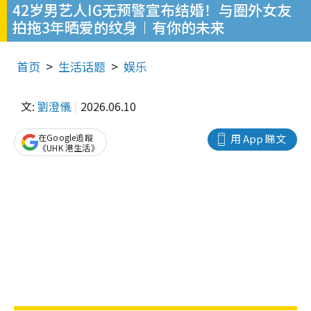
42岁男艺人IG无预警宣布结婚！与圈外女友
拍拖3年晒爱的纹身︱有你的未来
首页
生活话题
娱乐
文:
劉澄儀
2026.06.10
在Google追蹤
用 App 睇文
《UHK 港生活》