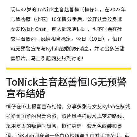
现年42岁的ToNick主音赵善恒（恒仔），在2023年
与谭杏蓝（小花）10年情分手后，公开认爱纹身师
女友Kylah Chan，两人后来更同居，也不时会在社
交平台放闪，感情相当稳定。今日（10日），恒仔
就无预警宣布与Kylah结婚的好消息，并晒出多张甜
蜜照片，马上引起网友热烈讨论！
ToNick主音赵善恒IG无预警
宣布结婚
恒仔在IG上报喜宣布结婚，分享多张与女友Kylah在赌城
拉斯维加斯的恩爱合照，照片风格打破常规梦幻路线，
采用复古的叛逆时尚感，恒仔身穿一套黑色西装和墨
镜，而Kylah则身穿一条白色短裙与头巾并手持花束，两