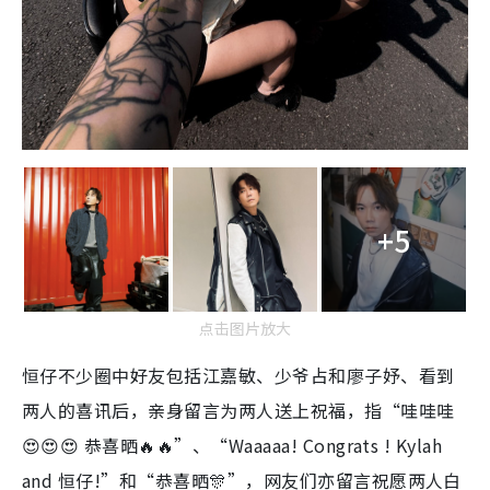
+5
点击图片放大
恒仔不少圈中好友包括江嘉敏、少爷占和廖子妤、看到
两人的喜讯后，亲身留言为两人送上祝福，指“哇哇哇
😍😍😍 恭喜晒🔥🔥”、“Waaaaa! Congrats ! Kylah
and 恒仔!”和“恭喜晒🎊”，网友们亦留言祝愿两人白