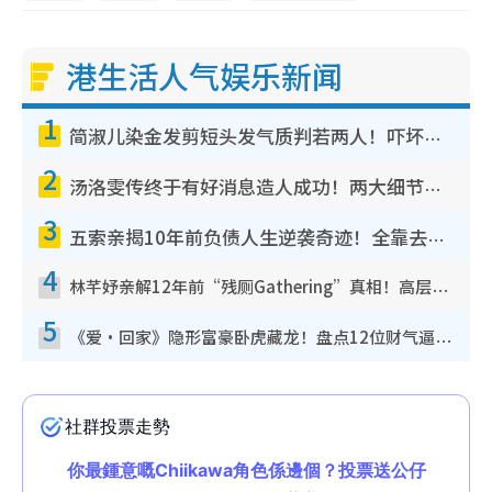
港生活人气娱乐新闻
1
简淑儿染金发剪短头发气质判若两人！吓坏老公麦大力都认不出：“你做什么？”
2
汤洛雯传终于有好消息造人成功！两大细节曝孕味极浓引猜测：大肚婆先会咁！
3
五索亲揭10年前负债人生逆袭奇迹！全靠去一地方转运后即遇上马先生
4
林芊妤亲解12年前“残厕Gathering”真相！高层解约一句话重创尊严，至今拒返TVB
5
《爱·回家》隐形富豪卧虎藏龙！盘点12位财气逼人的有钱艺人：这位美女3亿身家不愁做