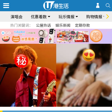
演唱会
优惠着数
玩乐情报
购物情报
热门关键词：
公屋热话
娱乐新闻
定期存款