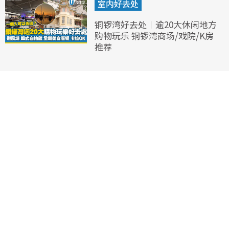
室内好去处
铜锣湾好去处︱逾20大休闲地方
购物玩乐 铜锣湾商场/戏院/K房
推荐