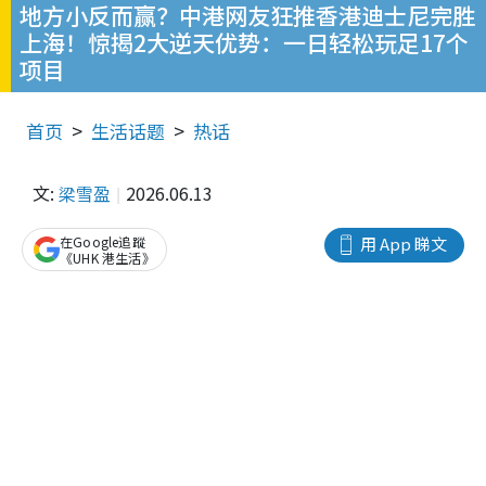
地方小反而赢？中港网友狂推香港迪士尼完胜
上海！惊揭2大逆天优势：一日轻松玩足17个
项目
首页
生活话题
热话
文:
梁雪盈
2026.06.13
在Google追蹤
用 App 睇文
《UHK 港生活》