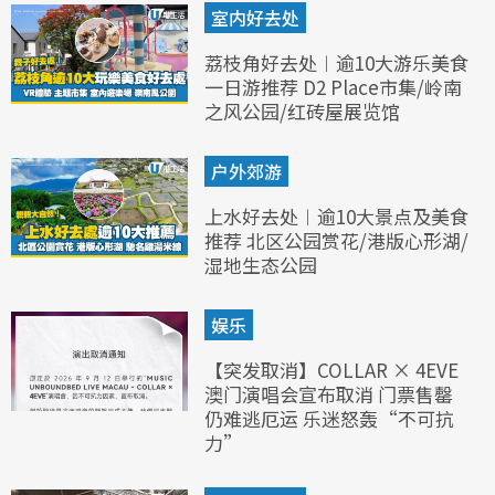
室内好去处
荔枝角好去处︱逾10大游乐美食
一日游推荐 D2 Place市集/岭南
之风公园/红砖屋展览馆
户外郊游
上水好去处︱逾10大景点及美食
推荐 北区公园赏花/港版心形湖/
湿地生态公园
娱乐
【突发取消】COLLAR × 4EVE
澳门演唱会宣布取消 门票售罄
仍难逃厄运 乐迷怒轰“不可抗
力”