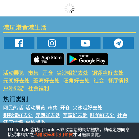
港玩港食港生活
活动展览
市集
开仓
尖沙咀好去处
铜锣湾好去处
元朗好去处
荃湾好去处
旺角好去处
社会
餐厅情报
户外郊游
社会福利
热门类别
网民热话
活动展览
市集
开仓
尖沙咀好去处
铜锣湾好去处
元朗好去处
荃湾好去处
旺角好去处
社会
餐厅情报
户外郊游
U Lifestyle 會使用Cookies來改善您的網站體驗，請確定您同意
热门标签
接受本網站之
私隱政策和使用條款
才可繼續瀏覽。