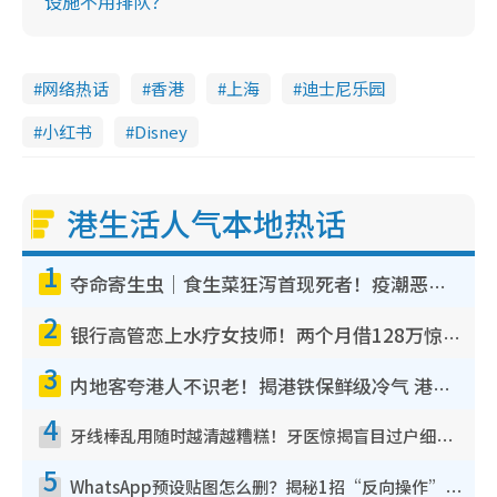
设施不用排队？
网络热话
香港
上海
迪士尼乐园
小红书
Disney
港生活人气本地热话
1
夺命寄生虫｜食生菜狂泻首现死者！疫潮恶化录1.8万宗病例 揭洗菜3大谬误
2
银行高管恋上水疗女技师！两个月借128万惊觉“沉船”沉落火海 揭背后疑似邪教操控卖淫
3
内地客夸港人不识老！揭港铁保鲜级冷气 港人求放过：别投诉
4
牙线棒乱用随时越清越糟糕！牙医惊揭盲目过户细菌恐致龋齿：这种才是日常真保养
5
WhatsApp预设贴图怎么删？揭秘1招“反向操作”还原简洁界面 附3步实测教程