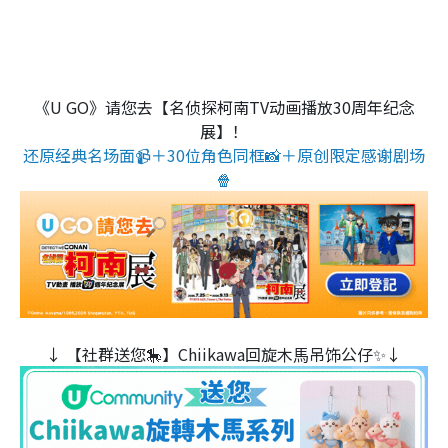
《U GO》请您去【名侦探柯南TV动画播放30周年纪念
展】！
还原经典名场面📹＋30位角色同框📸＋原创限定感谢剧场
🍿
↓ 【社群送您🎠】Chiikawa回旋木⾺吊饰公仔✨↓