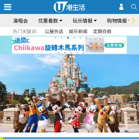
演唱会
优惠着数
玩乐情报
购物情报
热门关键词：
公屋热话
娱乐新闻
定期存款