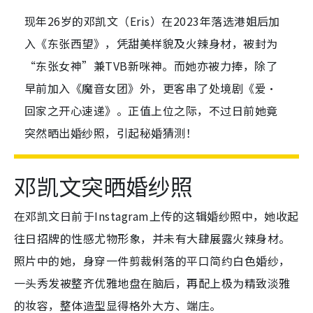
现年26岁的邓凯文（Eris）在2023年落选港姐后加
入《东张西望》，凭甜美样貌及火辣身材，被封为
“东张女神”兼TVB新咪神。而她亦被力捧，除了
早前加入《魔音女团》外，更客串了处境剧《爱·
回家之开心速递》。正值上位之际，不过日前她竟
突然晒出婚纱照，引起秘婚猜测！
邓凯文突晒婚纱照
在邓凯文日前于Instagram上传的这辑婚纱照中，她收起
往日招牌的性感尤物形象，并未有大肆展露火辣身材。
照片中的她，身穿一件剪裁俐落的平口简约白色婚纱，
一头秀发被整齐优雅地盘在脑后，再配上极为精致淡雅
的妆容，整体造型显得格外大方、端庄。