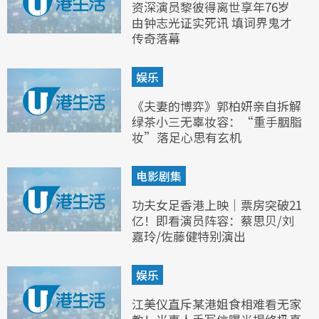
资深演员黎彼得离世享年76岁
由钟志光证实死讯 填词界鬼才
传奇落幕
娱乐
《夫妻的博弈》郭柏妍亲自拆解
绿茶小三无辜妆容：“重手胭脂
妆”落足心思有玄机
电影剧集
功夫女足香港上映｜票房突破21
亿！即看演员阵容：蔡思贝/刘
嘉玲/佐藤健特别演出
娱乐
江美仪直斥某港姐食相难看无家