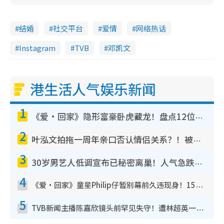
结婚
社交平台
爱情
网络热话
Instagram
TVB
邓凯文
港生活人气娱乐新闻
1
《爱·回家》隐形富豪卧虎藏龙！盘点12位财气逼人的有钱艺人：这位美女3亿身家不愁做
2
叶泓文拍拖一周年亲口否认情侣关系？！被质疑感情造假竟称GM“普通同事”
3
30岁男艺人低调宣布已秘密离巢！人气急跌变失踪人口：“这几年过得并不容易”
4
《爱·回家》童星Philip仔暂别幕前久违现身！15岁近况暴风成长长高变帅气少年
5
TVB新闻主播陈嘉欣镜头前罕见失守！遭林超英一句话突袭吓坏当场大笑