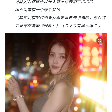
可能因为这样所以长大就不停去拍🤣🤣🤣🤣
叫不叫做有一个婚纱梦🌸
（其实我有想过如果我将来真要去结婚啦，那么我
究竟穿哪套婚纱好呢？）（会不会有魔咒呀 ？）