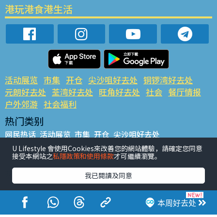
港玩港食港生活
活动展览
市集
开仓
尖沙咀好去处
铜锣湾好去处
元朗好去处
荃湾好去处
旺角好去处
社会
餐厅情报
户外郊游
社会福利
热门类别
网民热话
活动展览
市集
开仓
尖沙咀好去处
铜锣湾好去处
元朗好去处
荃湾好去处
旺角好去处
社会
U Lifestyle 會使用Cookies來改善您的網站體驗，請確定您同意
接受本網站之
私隱政策和使用條款
才可繼續瀏覽。
餐厅情报
户外郊游
热门标签
我已閱讀及同意
#UGO揾好去处
#人气活动推介
#美食社群热话
#亲子玩乐好去处
#ULifestyle应用程式
#限时抢
本周好去处
#UJetso礼物放送
#ULifestyle商户中心
#著数
#网络热话