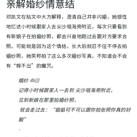
亲解婚纱情意结
邓凯文在贴文中大方解释，澄清自己并非闪婚，她感性
地忆述小时候跟家人去尖沙咀海旁附近，每次只要看到
有新娘子在拍婚纱照，都会兴奋地跑过去跟对方要求合
照。可能就是因为这个情结，长大后就忍不住不停去拍
婚纱照，她笑称拍了这么多次婚纱写真，不知道会不会
有“嫁不出”的魔咒。
婚纱 👰🏻
记得小时候跟家人一去到 尖沙咀海旁附近，
见到新娘在那里拍婚纱照，
就会走过去：“姐姐可不可以跟你拍张照你真的好
靓”
-