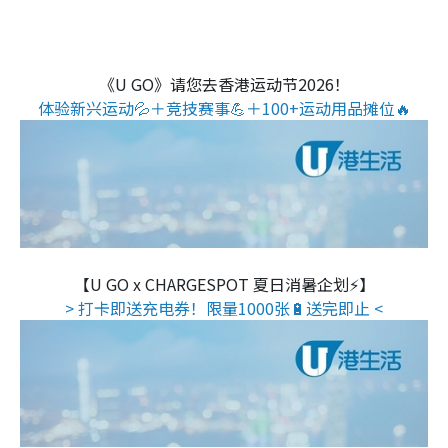
《U GO》请您去香港运动节2026！
体验新兴运动💦＋竞技赛事💪＋100+运动用品摊位🔥
【U GO x CHARGESPOT 夏日消暑企划⚡】
> 打卡即送充电券！限量1000张🔋送完即止 <