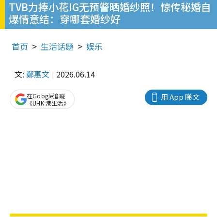
TVB力捧小花IG无预警晒婚纱照！惊传秘婚自
爆情意结：穿哪套婚纱好
首页
生活话题
娱乐
文:
鄭惠文
2026.06.14
在Google追蹤
用 App 睇文
《UHK 港生活》