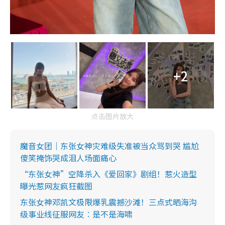
+2
点击图片放大
魔音女团｜东张女神灾难级失准被当众骂到哭 尴尬
傻笑掩饰哭成泪人场面痛心
“东张女神”空降杀入《爱回家》剧组！惹火造型
曝光惹网友疯狂截图
东张女神邓凯文极限爆乳震撼沙滩！三点式晒海沟
级事业线征服网友︰是不是海啸