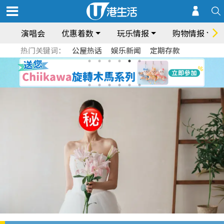
演唱会
优惠着数
玩乐情报
购物情报
热门关键词：
公屋热话
娱乐新闻
定期存款