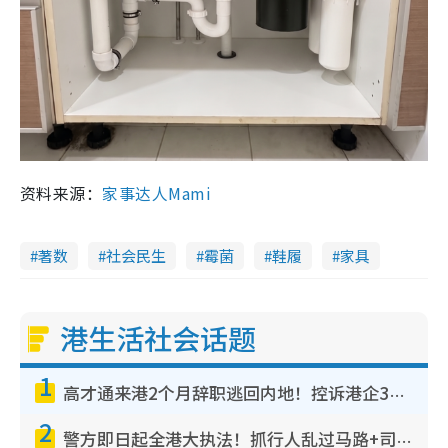
资料来源：
家事达人
Mami
著数
社会民生
霉菌
鞋履
家具
港生活社会话题
1
高才通来港2个月辞职逃回内地！控诉港企3宗罪，叹微管理极窒息
2
警方即日起全港大执法！抓行人乱过马路+司机不专注驾驶！乱过马路罚$2000