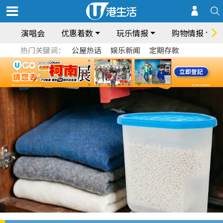
演唱会
优惠着数
玩乐情报
购物情报
热门关键词：
公屋热话
娱乐新闻
定期存款