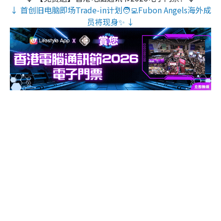
↓ 首创旧电脑即场Trade-in计划🧑‍💻Fubon Angels海外成
员将现身✨ ↓