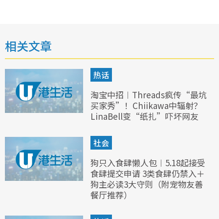
相关文章
热话
淘宝中招︱Threads疯传“最坑
买家秀”！Chiikawa中辐射？
LinaBell变“纸扎”吓坏网友
社会
狗只入食肆懒人包︱5.18起接受
食肆提交申请 3类食肆仍禁入＋
狗主必读3大守则（附宠物友善
餐厅推荐）