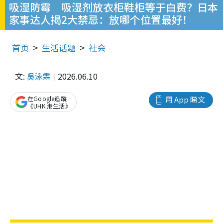
吸湿防霉︱吸湿剂放衣柜鞋柜等于白费？日本
家事达人揭2大禁忌：放哪个位置最好！
首页
生活话题
社会
文:
吳泳霖
2026.06.10
在Google追蹤
用 App 睇文
《UHK 港生活》