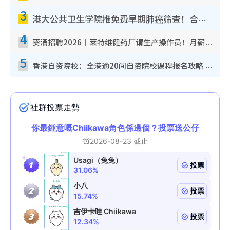
3
港大公共卫生学院推免费早期肺癌筛查！合资格人士将获全额资助定期血液化验/电脑断层扫描/风险评估
4
葵涌招聘2026｜莱特维健药厂请生产操作员！月薪高达$1.7万 冷气厂房/五天工作/保障双粮
5
香港自资院校：全港逾20间自资院校课程报名攻略 留位费可退/申请日期/报名链接