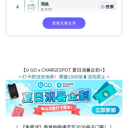
【U GO x CHARGESPOT 夏日消暑企划⚡】
> 打卡即送充电券！限量1000张🔋送完即止 <
↓ 【免费送】香港电脑通讯节2026电子门票！↓