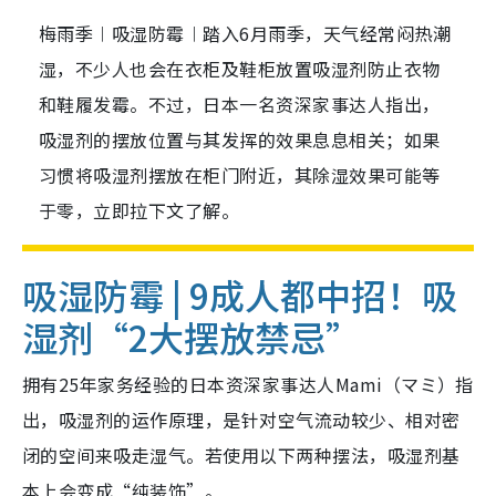
梅雨季︱吸湿防霉︱踏入6月雨季，天气经常闷热潮
湿，不少人也会在衣柜及鞋柜放置吸湿剂防止衣物
和鞋履发霉。不过，日本一名资深家事达人指出，
吸湿剂的摆放位置与其发挥的效果息息相关；如果
习惯将吸湿剂摆放在柜门附近，其除湿效果可能等
于零，立即拉下文了解。
吸湿防霉 | 9成人都中招！吸
湿剂“2大摆放禁忌”
拥有25年家务经验的日本资深家事达人Mami（マミ）指
出，吸湿剂的运作原理，是针对空气流动较少、相对密
闭的空间来吸走湿气。若使用以下两种摆法，吸湿剂基
本上会变成“纯装饰”。