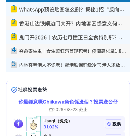
1
WhatsApp预设贴图怎么删？揭秘1招“反向操作”还原简洁界面 附3步实测教程
2
香港山边铁闸边门大开？内地客困惑意义何在！网友神回复：这种叫法理性防御
3
鬼门开2026｜农历七月撞正日全食特别邪？专家警告切忌做一事！揭4大禁忌+2招保平安
4
夺命寄生虫｜食生菜狂泻首现死者！疫潮恶化录1.8万宗病例 揭洗菜3大谬误
5
内地客夸港人不识老！揭港铁保鲜级冷气 港人求放过：别投诉