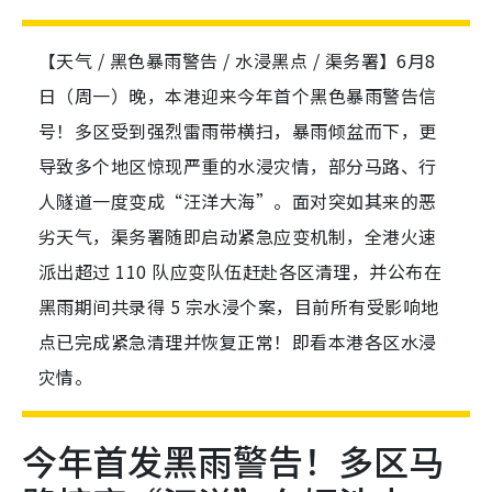
【天气 / 黑色暴雨警告 / 水浸黑点 / 渠务署】6月8
日（周一）晚，本港迎来今年首个黑色暴雨警告信
号！多区受到强烈雷雨带横扫，暴雨倾盆而下，更
导致多个地区惊现严重的水浸灾情，部分马路、行
人隧道一度变成“汪洋大海”。面对突如其来的恶
劣天气，渠务署随即启动紧急应变机制，全港火速
派出超过 110 队应变队伍赶赴各区清理，并公布在
黑雨期间共录得 5 宗水浸个案，目前所有受影响地
点已完成紧急清理并恢复正常！即看本港各区水浸
灾情。
今年首发黑雨警告！多区马