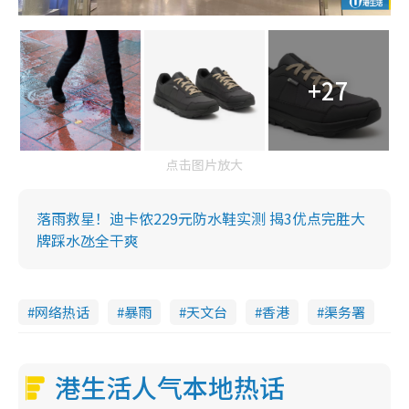
+27
点击图片放大
落雨救星！迪卡侬229元防水鞋实测 揭3优点完胜大
牌踩水氹全干爽
网络热话
暴雨
天文台
香港
渠务署
港生活人气本地热话