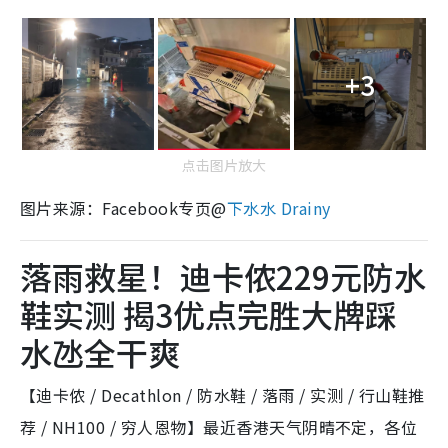
+3
点击图片放大
图片来源：Facebook专页@
下水水 Drainy
落雨救星！迪卡侬229元防水
鞋实测 揭3优点完胜大牌踩
水氹全干爽
【迪卡侬 / Decathlon / 防水鞋 / 落雨 / 实测 / 行山鞋推
荐 / NH100 / 穷人恩物】最近香港天气阴晴不定，各位