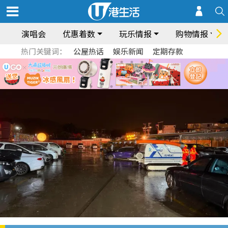
演唱会
优惠着数
玩乐情报
购物情报
热门关键词：
公屋热话
娱乐新闻
定期存款