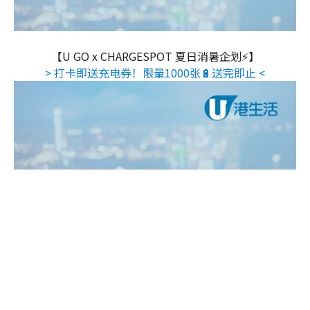
【U GO x CHARGESPOT 夏日消暑企划⚡】
> 打卡即送充电券！限量1000张🔋送完即止 <