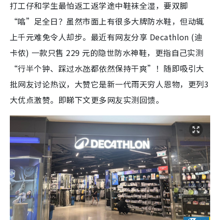
打工仔和学生最怕返工返学途中鞋袜全湿，要双脚
“噏”足全日？虽然市面上有很多大牌防水鞋，但动辄
上千元难免令人却步。最近有网友分享 Decathlon (迪
卡侬) 一款只售 229 元的隐世防水神鞋，更指自己实测
“行半个钟、踩过水氹都依然保持干爽”！随即吸引大
批网友讨论热议，大赞它是新一代雨天穷人恩物，更列3
大优点激赞。即睇下文更多网友实测回馈。