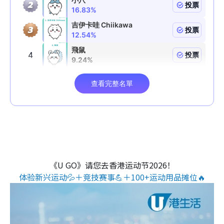
《U GO》请您去香港运动节2026！
体验新兴运动💦＋竞技赛事💪＋100+运动用品摊位🔥