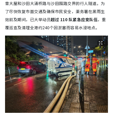
曾大屋和沙田大涌桥路与沙田围路交界的行人隧道。为
了尽快恢复市面交通及确保市民安全，渠务署在黑雨生
效前及期间，已大举动员
超过 110 队紧急应变队伍
，重
覆巡查及清理全港约240个因淤塞而容易水浸地点。