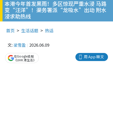
本港今年首发黑雨！多区惊现严重水浸 马路
变“汪洋”！渠务署派“龙吸水”出动 附水
浸求助热线
首页
生活话题
热话
文:
梁雪盈
2026.06.09
在Google追蹤
用 App 睇文
《UHK 港生活》