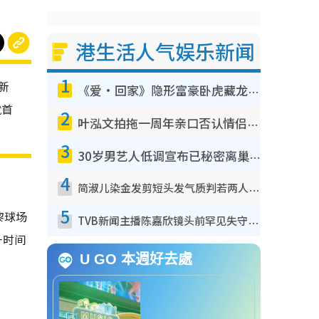
港生活人气娱乐新闻
1
新
《爱·回家》隐形富豪卧虎藏龙！盘点12位财气逼人的有钱艺人：这位美女3亿身家不愁做
就首
2
叶泓文拍拖一周年亲口否认情侣关系？！被质疑感情造假竟称GM“普通同事”
3
30岁男艺人低调宣布已秘密离巢！人气急跌变失踪人口：“这几年过得并不容易”
4
简淑儿染金发剪短头发气质判若两人！吓坏老公麦大力都认不出：“你做什么？”
5
黎球场
TVB新闻主播陈嘉欣镜头前罕见失守！遭林超英一句话突袭吓坏当场大笑
一时间
U GO 本週好去處