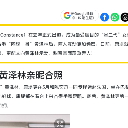
在Google追蹤
《UHK 港生活》
Constance）在去年正式出道，成为最受瞩目的“星二代”女
香港“网球一哥”黄泽林后，两人互动更加频密，日前，康堤
照，更配文向黄泽林示爱，甜蜜画面羡煞旁人！
黄泽林亲昵合照
哥”黄泽林，康堤更在5月和陈奕迅一同专程远赴法国，坐在巴
出好球，康堤都在看台上兴奋得手舞足蹈。赛后，黄泽林更第
相拥。