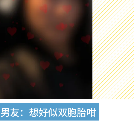
爱男友：想好似双胞胎咁