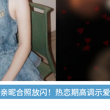
林亲昵合照放闪！热恋期高调示