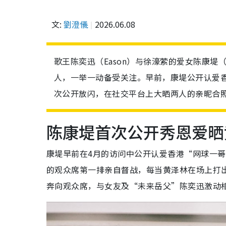
文:
劉澄儀
2026.06.08
歌王陈奕迅（Eason）与徐濠萦的爱女陈康堤（
人，一举一动备受关注。早前，康堤公开认爱
次公开放闪，在社交平台上大晒两人的亲昵合
陈康堤首次公开秀恩爱晒
康堤早前在4月的访问中公开认爱香港“网球一
的观众席第一排亲自督战，每当黄泽林在场上打
奔向观众席，与女友及“未来岳父”陈奕迅激动