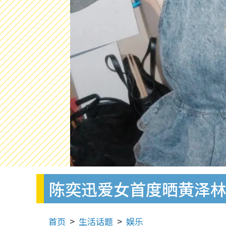
陈奕迅爱女首度晒黄泽
首页
生活话题
娱乐