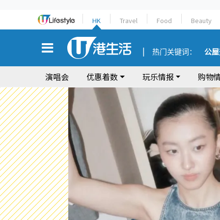
HK
Travel
Food
Beauty
热门关键词：
公屋
演唱会
优惠着数
玩乐情报
购物