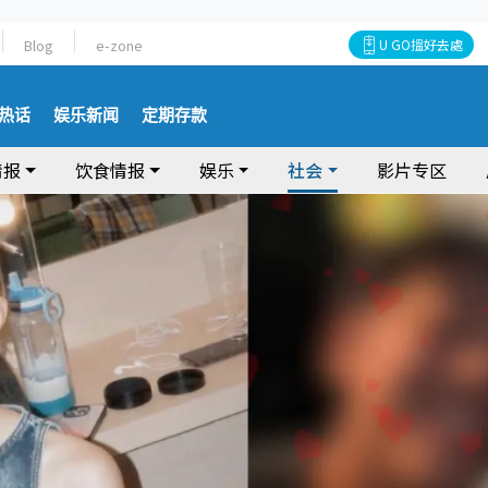
Blog
e-zone
U GO搵好去處
热话
娱乐新闻
定期存款
情报
饮食情报
娱乐
社会
影片专区