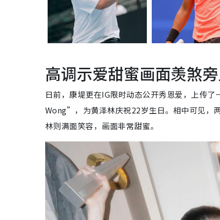
高调示爱甜蜜画面羡煞旁
日前，康堤更在IG限时动态公开秀恩爱，上传了一张和黄泽
Wong”，为黄泽林庆祝22岁生日。相中可见
林则满面笑容，画面非常甜蜜。