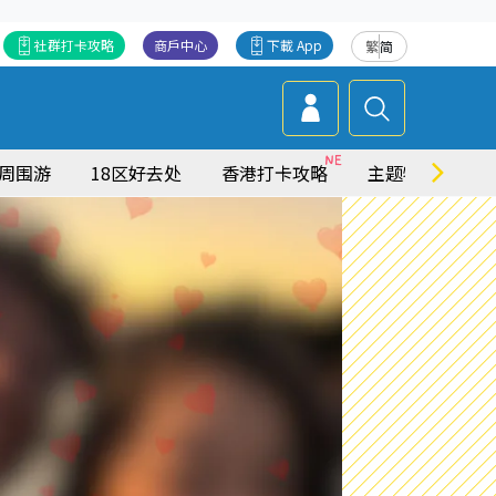
社群打卡攻略
商戶中心
下載 App
繁
简
周围游
18区好去处
香港打卡攻略
主题特集