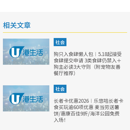
相关文章
社会
狗只入食肆懒人包︱5.18起接受
食肆提交申请 3类食肆仍禁入＋
狗主必读3大守则（附宠物友善
餐厅推荐）
社会
长者卡优惠2026︱乐悠咭长者卡
食买玩逾60项优惠 麦当劳送薯
饼/惠康百佳9折/海洋公园免费
入场！