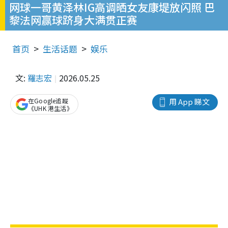
网球一哥黄泽林IG高调晒女友康堤放闪照 巴
黎法网赢球跻身大满贯正赛
首页
生活话题
娱乐
文:
羅志宏
2026.05.25
在Google追蹤
用 App 睇文
《UHK 港生活》