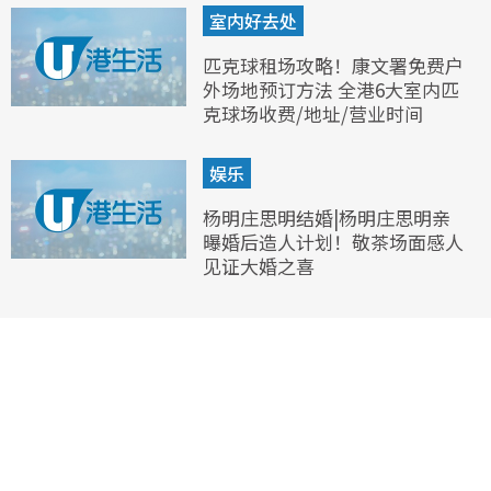
室内好去处
匹克球租场攻略！康文署免费户
外场地预订方法 全港6大室内匹
克球场收费/地址/营业时间
娱乐
杨明庄思明结婚|杨明庄思明亲
曝婚后造人计划！敬茶场面感人
见证大婚之喜