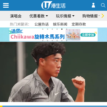
演唱会
优惠着数
玩乐情报
购物情报
热门关键词：
公屋热话
娱乐新闻
定期存款