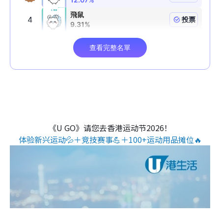
《U GO》请您去香港运动节2026！
体验新兴运动💦＋竞技赛事💪＋100+运动用品摊位🔥