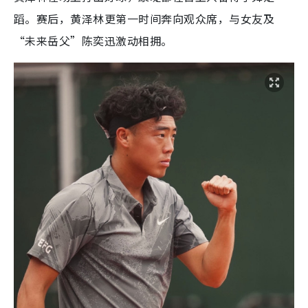
蹈。赛后，黄泽林更第一时间奔向观众席，与女友及
“未来岳父”陈奕迅激动相拥。