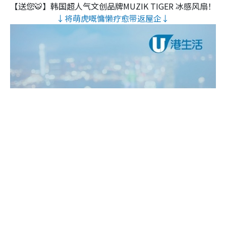
【送您🐯】韩国超人气文创品牌MUZIK TIGER 冰感风扇！
↓将萌虎嘅慵懒疗愈带返屋企↓