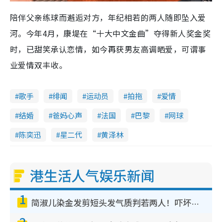
陪伴父亲练球而邂逅对方，年纪相若的两人随即坠入爱
河。今年4月，康堤在“十大中文金曲”夺得新人奖金奖
时，已甜笑承认恋情，如今再获男友高调晒爱，可谓事
业爱情双丰收。
歌手
绯闻
运动员
拍拖
爱情
结婚
爸妈心声
法国
巴黎
网球
陈奕迅
星二代
黄泽林
港生活人气娱乐新闻
1
简淑儿染金发剪短头发气质判若两人！吓坏老公麦大力都认不出：“你做什么？”
2