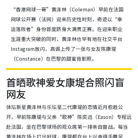
“香港网球一哥”黄泽林（Coleman）早前在法国
网球公开赛（法网）迎来历史性时刻，奇迹以“幸
运落败者”身份首度跻身大满贯正赛。在迎来职业
生涯重大突破的同时，黄泽林也罕有地在社交平台
Instagram放闪，高调上传了一张与女友陈康堤
（Constance）在巴黎的甜蜜背影照。
首晒歌神爱女康堤合照闪盲
网友
体坛新星黄泽林与乐坛星二代康堤的恋情近月愈趋公
开，早前陈康堤与父亲“歌神”陈奕迅（Eason）专程远
赴法国，坐在巴黎球场的观众席第一排亲自督战。每当
黄泽林在场上打出好球，康堤都在台上兴奋得手舞足