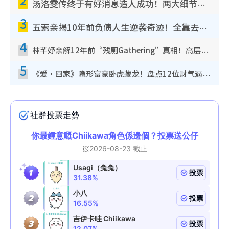
汤洛雯传终于有好消息造人成功！两大细节曝孕味极浓引猜测：大肚婆先会咁！
3
五索亲揭10年前负债人生逆袭奇迹！全靠去一地方转运后即遇上马先生
4
林芊妤亲解12年前“残厕Gathering”真相！高层解约一句话重创尊严，至今拒返TVB
5
《爱·回家》隐形富豪卧虎藏龙！盘点12位财气逼人的有钱艺人：这位美女3亿身家不愁做