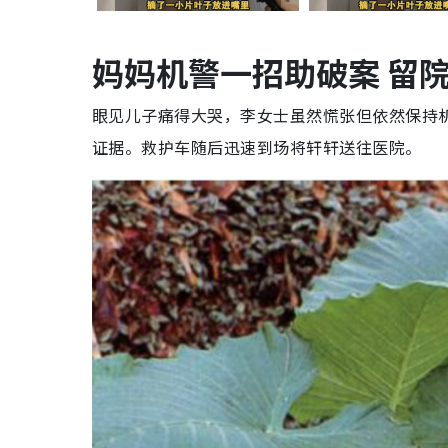
妈妈机警一招助破案 留
眼见儿子痛得大哭，李女士虽然慌张但依然保持
证据。救护车随后迅速到场将轩轩送往医院。