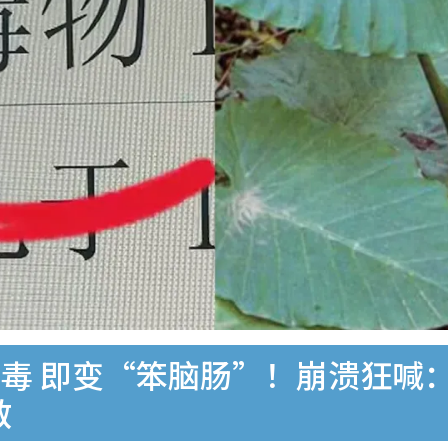
毒 即变“笨脑肠”！崩溃狂喊
救