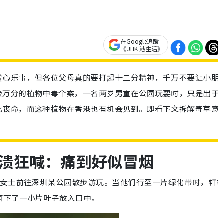
在Google追蹤
《UHK 港生活》
赏心乐事，但各位父母真的要打起十二分精神，千万不要让小
险万分的植物中毒个案，一名两岁男童在公园玩耍时，只是出
此丧命，而这种植物在香港也有机会见到。即看下文拆解毒草
溃狂喊：痛到好似冒烟
李女士前往深圳某公园散步游玩。当他们行至一片绿化带时，轩
摘下了一小片叶子放入口中。