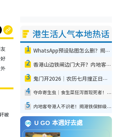
港生活人气本地热话
1
朋友
WhatsApp预设贴图怎么删？揭秘1招“反向操作”还原简洁界面 附3步实测教程
于好
2
香港山边铁闸边门大开？内地客困惑意义何在！网友神回复：这种叫法理性防御
意外
3
鬼门开2026｜农历七月撞正日全食特别邪？专家警告切忌做一事！揭4大禁忌+2招保平安
4
夺命寄生虫｜食生菜狂泻首现死者！疫潮恶化录1.8万宗病例 揭洗菜3大谬误
5
内地客夸港人不识老！揭港铁保鲜级冷气 港人求放过：别投诉
轩被
U GO 本週好去處