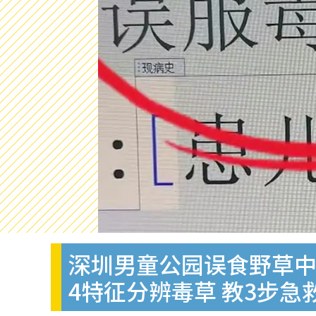
深圳男童公园误食野草中
4特征分辨毒草 教3步急