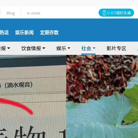
Blog
e-zone
U GO搵好去處
热话
娱乐新闻
定期存款
情报
饮食情报
娱乐
社会
影片专区