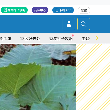
社群打卡攻略
商戶中心
下載 App
繁
简
周围游
18区好去处
香港打卡攻略
主题特集