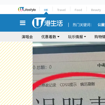
HK
Travel
Food
Beauty
热门关键词：
公屋
演唱会
优惠着数
玩乐情报
购物