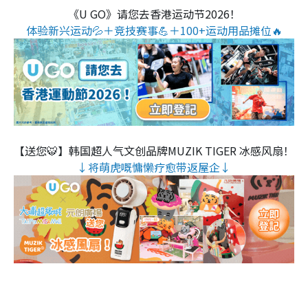
《U GO》请您去香港运动节2026！
体验新兴运动💦＋竞技赛事💪＋100+运动用品摊位🔥
【送您🐯】韩国超人气文创品牌MUZIK TIGER 冰感风扇！
↓将萌虎嘅慵懒疗愈带返屋企↓