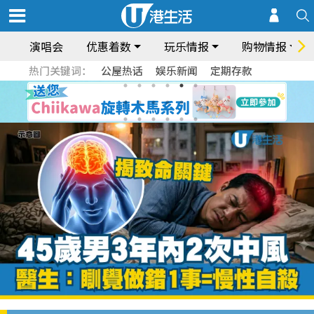
演唱会
优惠着数
玩乐情报
购物情报
热门关键词：
公屋热话
娱乐新闻
定期存款