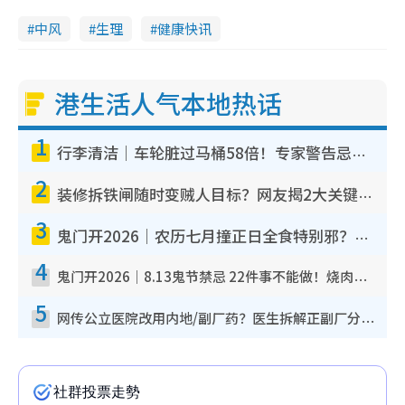
中风
生理
健康快讯
港生活人气本地热话
1
行李清洁｜车轮脏过马桶58倍！专家警告忌用酒精擦 教1招免脏手除菌
2
装修拆铁闸随时变贼人目标？网友揭2大关键用途：装新款等于白装？附新旧铁闸分别
3
鬼门开2026｜农历七月撞正日全食特别邪？专家警告切忌做一事！揭4大禁忌+2招保平安
4
鬼门开2026｜8.13鬼节禁忌 22件事不能做！烧肉、刺身要少食？半夜勿吹口哨/打给个电话
5
网传公立医院改用内地/副厂药？医生拆解正副厂分别，揭4类人换药随时出事