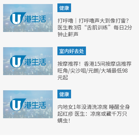
健康
打呼噜｜打呼噜声大到像打雷？
医生教3招“舌肌训练”每日2分
钟止鼾声
室内好去处
按摩推荐！香港15间按摩店推荐
旺角/尖沙咀/元朗/大埔最低98
元起
健康
内地女1年没清洗凉席 睡醒全身
起红疹 医生：凉席或藏千万只
螨虫！