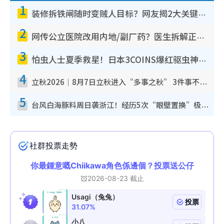
1
装修拆铁闸随时变贼人目标？网友揭2大关键用途：装新款等于白装？附新旧铁闸分别
2
网传公立医院改用内地/副厂药？医生拆解正副厂分别，揭4类人换药随时出事
3
怕虫人士夏季救星！日本3COINS爆红驱虫神器$45起 1招“全程免触碰”轻松搞定小强
4
立秋2026｜8月7日立秋进入“多事之秋” 3件事不可做！专家教6招开运 清杂物／钱包纳气接好运
5
台风白海豚料周日袭浙江！经历5次“眼壁置换”极罕见 成登陆内地最长途台风