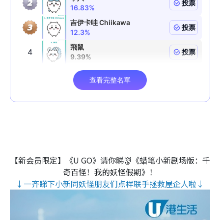
【新会员限定】《U GO》请你睇👹《蜡笔小新剧场版：千
奇百怪！我的妖怪假期》！
↓一齐睇下小新同妖怪朋友们点样联手拯救屋企人啦↓