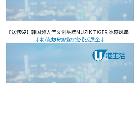
【送您🐯】韩国超人气文创品牌MUZIK TIGER 冰感风扇！
↓将萌虎嘅慵懒疗愈带返屋企↓