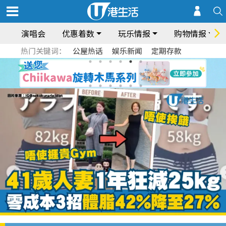
演唱会
优惠着数
玩乐情报
购物情报
热门关键词：
公屋热话
娱乐新闻
定期存款