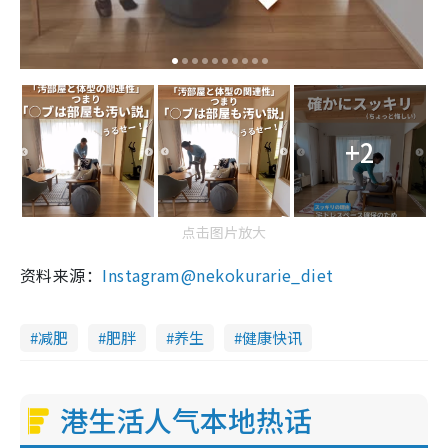
+2
点击图片放大
资料来源：
Instagram@nekokurarie_diet
减肥
肥胖
养生
健康快讯
港生活人气本地热话