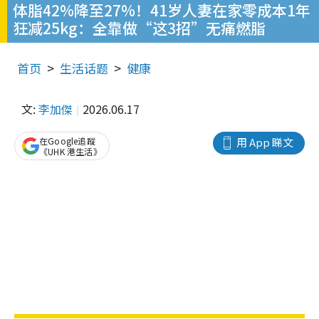
体脂42%降至27%！41岁人妻在家零成本1年
狂减25kg：全靠做“这3招”无痛燃脂
首页
生活话题
健康
文:
李加傑
2026.06.17
在Google追蹤
用 App 睇文
《UHK 港生活》