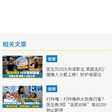
相关文章
健康
医生列10大伤肾职业 家庭主妇/
健美人士都上榜！附护肾建议
健康
打呼噜｜打呼噜声大到像打雷？
医生教3招“舌肌训练”每日2分
钟止鼾声