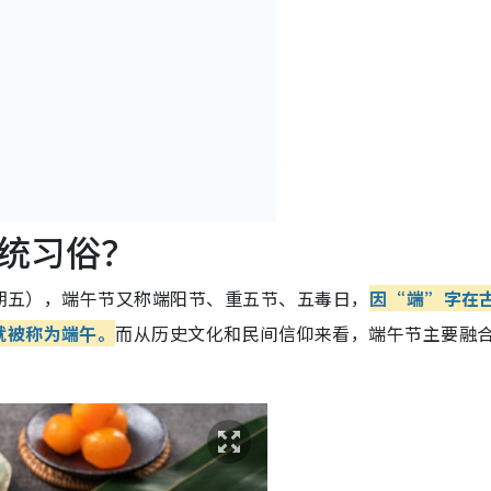
统习俗？
子
星期五），端午节又称端阳节、重五节、五毒日，
因“端”字在
霉运？
就被称为端午。
而从历史文化和民间信仰来看，端午节主要融