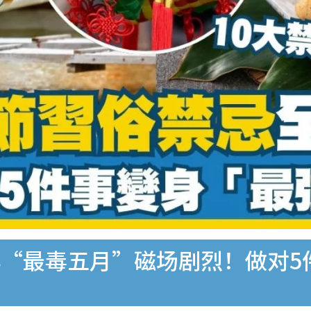
“最毒五月”磁场剧烈！做对5