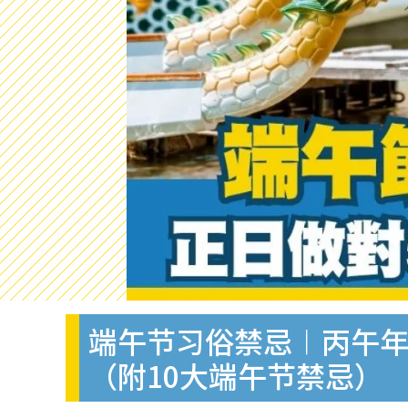
端午节习俗禁忌︱丙午年
（附10大端午节禁忌）