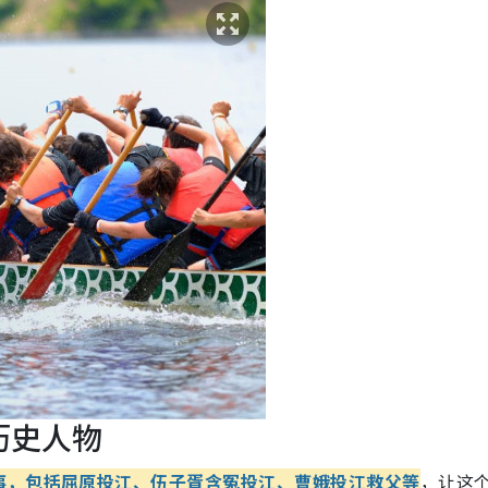
历史人物
事，包括屈原投江、伍子胥含冤投江、曹娥投江救父等
，让这