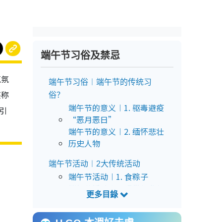
端午节习俗及禁忌
气氛
端午节习俗︱端午节的传统习
堪称
俗？
端午节的意义︱1. 驱毒避疫
引
“恶月恶日”
端午节的意义︱2. 缅怀悲壮
历史人物
端午节活动︱2大传统活动
端午节活动︱1. 食粽子
端午节活动︱2. 观赏与参与
“赛龙舟”
端午节开运习俗︱5大开运习俗改