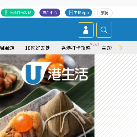
社群打卡攻略
商戶中心
下載 App
繁
简
周围游
18区好去处
香港打卡攻略
主题特集