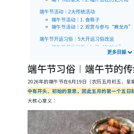
端午节活动︱2大传统活动
端午节活动︱1. 食粽子
端午节活动︱2. 观赏与参与“赛龙舟”
端午节开运习俗︱5大开运习俗改运
端午节开运习俗︱1. 汲“午时水”
端午节开运习俗︱2. 挂艾草、菖蒲
端午节开运习俗︱3. 午时立蛋
端午节习俗︱端午节的传
端午节开运习俗︱4. 食“午时菜”和五
端午节开运习俗︱5. 佩戴五色线或香包
2026年的端午节在6月19日（农历五月初五、
端午节禁忌︱10大端午节禁忌一不小心恐招
中有开头、初始的意思，因此五月的第一个五日
端午节禁忌︱1. 忌送整串肉粽
大核心意义︰
端午节禁忌︱2. 忌送粽予病重者与丧家
端午节禁忌︱3. 不说“端午节快乐”
端午节禁忌︱4. 严禁河边或海边戏水
端午节禁忌︱5. 避免前往阴气重之地
端午节禁忌︱6. 禁止行房纵欲