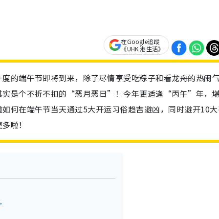
在Google追蹤
《UHK 港生活》
一度的端午节即将到来，除了尽情享受吃粽子和看龙舟的热闹
其实是个不折不扣的“恶月恶日”！今年更适逢“丙午”年，
如何在端午节当天通过5大开运习俗趋吉避凶，同时避开10大
更多啦！
”