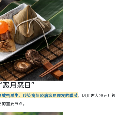
全黑穿搭
“恶月恶日”
是蚊虫滋生、传染病与疫病容易爆发的季节
，因此古人将五月
安的重要节点。