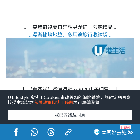
↓“森境奇缘夏日异想寻龙记”限定精品↓
↓漫游秘境地垫、多用途旅行收纳袋↓
↓ 【免费送】香港运动节2026电子门票！↓
↓ 设过百运动用品摊位 / 可现场体验多项新颖运动及观赏
U Lifestyle 會使用Cookies來改善您的網站體驗，請確定您同意
接受本網站之
私隱政策和使用條款
才可繼續瀏覽。
赛事🔥 ↓
我已閱讀及同意
本周好去处