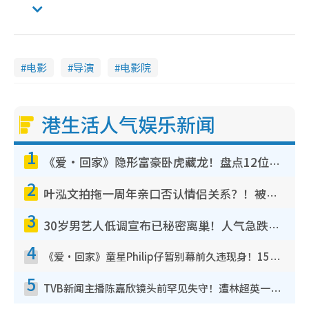
电影
导演
电影院
港生活人气娱乐新闻
1
《爱·回家》隐形富豪卧虎藏龙！盘点12位财气逼人的有钱艺人：这位美女3亿身家不愁做
2
叶泓文拍拖一周年亲口否认情侣关系？！被质疑感情造假竟称GM“普通同事”
3
30岁男艺人低调宣布已秘密离巢！人气急跌变失踪人口：“这几年过得并不容易”
4
《爱·回家》童星Philip仔暂别幕前久违现身！15岁近况暴风成长长高变帅气少年
5
TVB新闻主播陈嘉欣镜头前罕见失守！遭林超英一句话突袭吓坏当场大笑