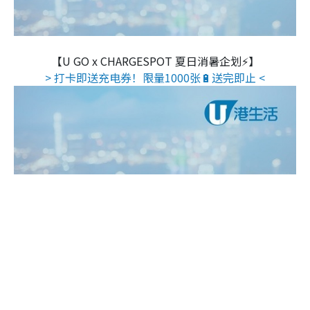
【U GO x CHARGESPOT 夏日消暑企划⚡】
> 打卡即送充电券！限量1000张🔋送完即止 <