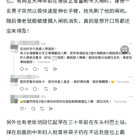
忆。有网友大呻早前在港铁正准备刷卡入闸时，身旁一
名男子突然以极快速度伸长手臂，抢先刷了他的闸机，
随后像老鼠般敏捷摄入闸机消失，真的是想开口骂都还
没来得及！
另外也有老街坊回忆起早在三十年前在东头村巴士站，
排在后面的中年妇人就曾将袋子扔在不远处座位上霸