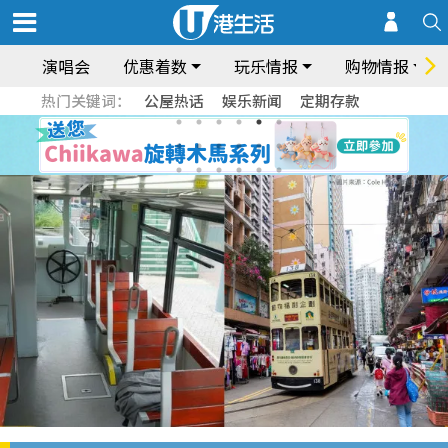
演唱会
优惠着数
玩乐情报
购物情报
热门关键词：
公屋热话
娱乐新闻
定期存款