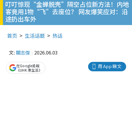
叮叮惊现“金蝉脱壳”隔空占位新方法！内地
客竟用1物“飞”去座位？ 网友爆笑应对：沿
途扔出车外
首页
生活话题
热话
文:
關志傑
2026.06.03
在Google追蹤
用 App 睇文
《UHK 港生活》