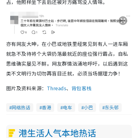
占，他照样坐下去后还被对方痛骂没人情味。
亦有网友大呻，在小巴或地铁里经常见到有人一进车厢
就急不及待将个大袋扔落最就近的座位强行霸占，自私
思维确实屡见不鲜。网友群情汹涌地呼吁，以后遇到这
类不文明行为切勿再盲目迁就，必须当场据理力争！
图片及资料来源：
Threads
、
背包客栈
网络热话
香港
电车
小巴
东头邨
港生活人气本地热话