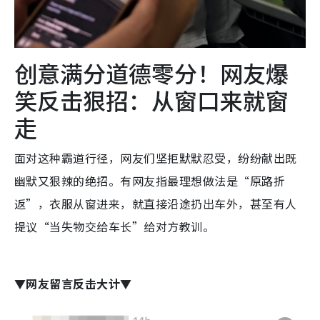
创意满分道德零分！网友爆
笑反击狠招：从窗口来就窗
走
面对这种霸道行径，网友们坚拒默默忍受，纷纷献出既
幽默又狠辣的绝招。有网友指最理想做法是“原路折
返”，衣服从窗进来，就直接沿途扔出车外，甚至有人
提议“当失物交给车长”给对方教训。
▼网友留言反击大计▼