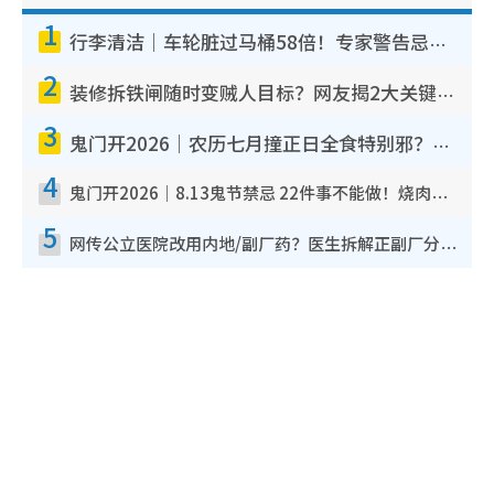
1
行李清洁｜车轮脏过马桶58倍！专家警告忌用酒精擦 教1招免脏手除菌
2
装修拆铁闸随时变贼人目标？网友揭2大关键用途：装新款等于白装？附新旧铁闸分别
3
鬼门开2026｜农历七月撞正日全食特别邪？专家警告切忌做一事！揭4大禁忌+2招保平安
4
鬼门开2026｜8.13鬼节禁忌 22件事不能做！烧肉、刺身要少食？半夜勿吹口哨/打给个电话
5
网传公立医院改用内地/副厂药？医生拆解正副厂分别，揭4类人换药随时出事