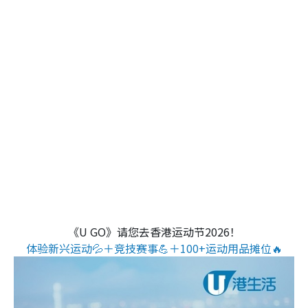
《U GO》请您去香港运动节2026！
体验新兴运动💦＋竞技赛事💪＋100+运动用品摊位🔥