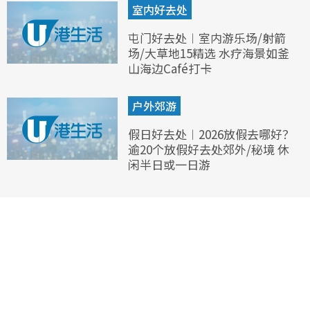
室内好去处
屯门好去处︱室内游乐场/射箭
场/大草地15精选 水疗海景如釜
山海边Café打卡
户外郊游
假日好去处︱2026放假去哪好？
逾20个放假好去处郊外/秘境 休
闲半日或一日游