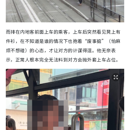
而排在内地客前面上车的乘客，上车后突然看见凳上有
件衫，在不知道是谁的情况下也抱着“废事掂”（怕麻
烦不想碰）的心态，才让对方的计谋得逞。他无奈表
示，正常人根本完全无法料到对方会抛外套上车占位。