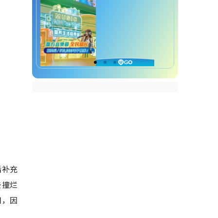
后补充
去撞烂
用，因