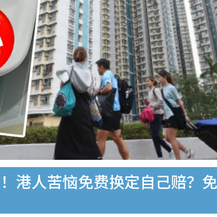
洞！港人苦恼免费换定自己赔？