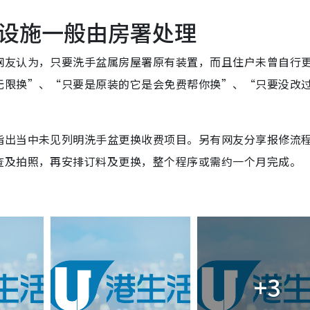
设施一般由房署处理
网友认为，只要洗手盆属房屋署原有装置，而且住户未曾自行
无限换”、“只要是原装的它是会免费帮你换”、“只要没改
指出当中未见列明洗手盆更换收费项目。另有网友分享报修流
查及拍照，再安排订料及更换，整个程序或需约一个月完成。
+3