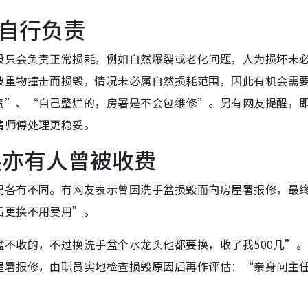
自行负责
般只会负责正常损耗，例如自然爆裂或老化问题，人为损坏未
被重物撞击而损毁，情况未必属自然损耗范围，因此有机会需
责”、“自己整烂的，房署是不会包维修”。另有网友提醒，
请师傅处理更稳妥。
换亦有人曾被收费
况各有不同。有网友表示曾因洗手盆损毁而向房屋署报修，最
后更换不用费用”。
不收的，不过换洗手盆个水龙头他都要换，收了我500几”。
屋署报修，由职员实地检查损毁原因后再作评估：“亲身问主