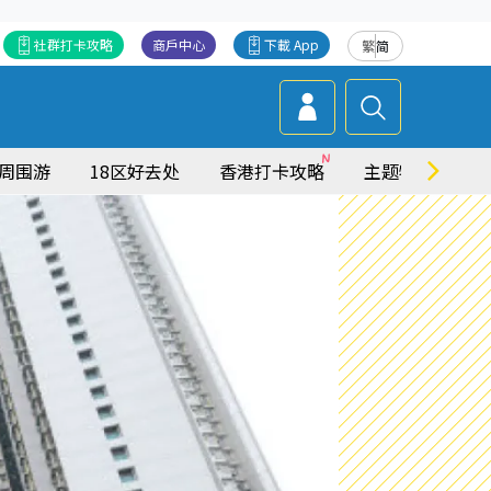
社群打卡攻略
商戶中心
下載 App
繁
简
周围游
18区好去处
香港打卡攻略
主题特集