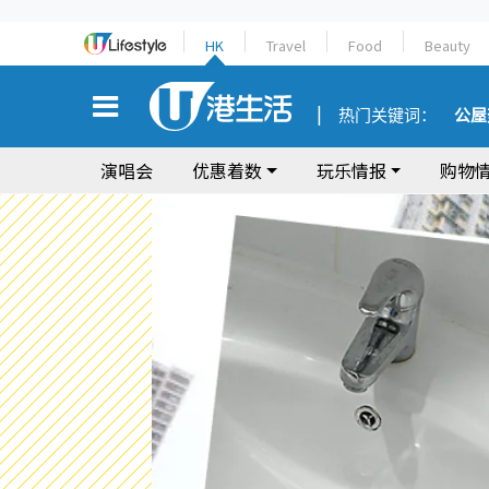
HK
Travel
Food
Beauty
热门关键词：
公屋
演唱会
优惠着数
玩乐情报
购物