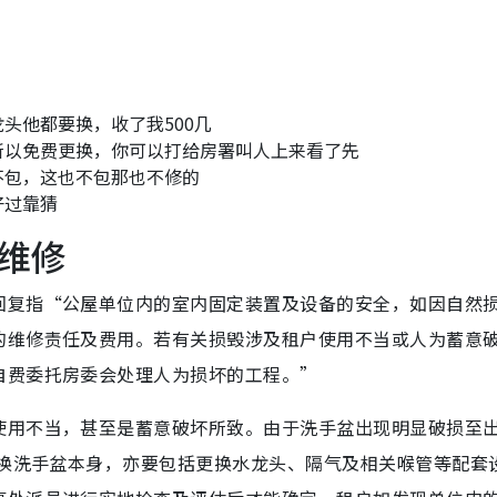
头他都要换，收了我500几
所以免费更换，你可以打给房署叫人上来看了先
不包，这也不包那也不修的
好过靠猜
维修
回复指“公屋单位内的室内固定装置及设备的安全，如因自然
的维修责任及费用。
若有关损毁涉及租户使用不当或人为蓄意
自费委托房委会处理人为损坏的工程。”
使用不当，
甚至是蓄意破坏所致。
由于洗手盆出现明显破损至
换洗手盆本身，亦要包括更换水龙头、
隔气及相关喉管等配套