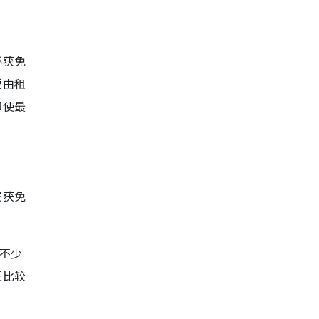
必获免
要由租
即使最
终获免
不少
任比较