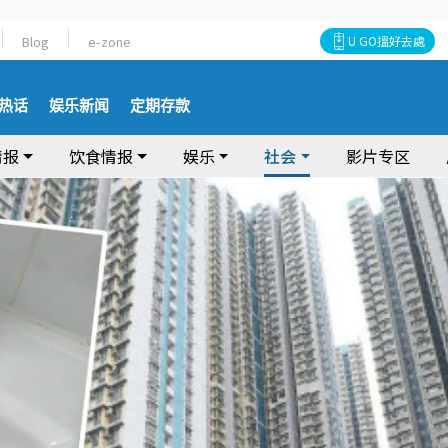
Blog
e-zone
U GO搵好去處
热话
娱乐新闻
定期存款
情报
饮食情报
娱乐
社会
影片专区