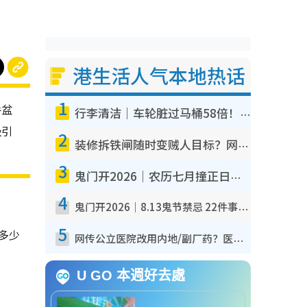
港生活人气本地热话
1
手盆
行李清洁｜车轮脏过马桶58倍！专家警告忌用酒精擦 教1招免脏手除菌
吸引
2
装修拆铁闸随时变贼人目标？网友揭2大关键用途：装新款等于白装？附新旧铁闸分别
3
鬼门开2026｜农历七月撞正日全食特别邪？专家警告切忌做一事！揭4大禁忌+2招保平安
4
鬼门开2026｜8.13鬼节禁忌 22件事不能做！烧肉、刺身要少食？半夜勿吹口哨/打给个电话
5
多少
网传公立医院改用内地/副厂药？医生拆解正副厂分别，揭4类人换药随时出事
U GO 本週好去處