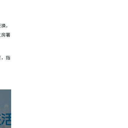
更换，
过房署
程，指