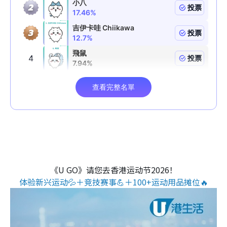
《U GO》请您去香港运动节2026！
体验新兴运动💦＋竞技赛事💪＋100+运动用品摊位🔥