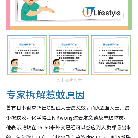
点击图片放大
专家拆解惹蚊原因
曾有日本调查指出O型血人士最惹蚊，而A型血人士则最
少被蚊咬。化学博士K Kwong过去发文谈及惹蚊体质。
他表示雌蚊在15-50米外就已经可以感应到人类呼吸出来
的二氧化碳(CO2)。雌蚊会飞向高浓度的CO2，所以新陈