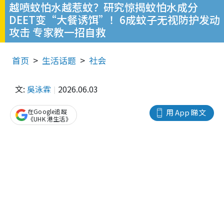
越喷蚊怕水越惹蚊？研究惊揭蚊怕水成分
DEET变“大餐诱饵”！6成蚊子无视防护发动
攻击 专家教一招自救
首页
生活话题
社会
文:
吳泳霖
2026.06.03
在Google追蹤
用 App 睇文
《UHK 港生活》