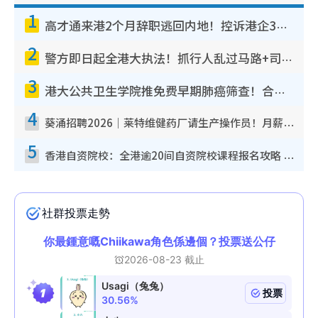
1
高才通来港2个月辞职逃回内地！控诉港企3宗罪，叹微管理极窒息
2
警方即日起全港大执法！抓行人乱过马路+司机不专注驾驶！乱过马路罚$2000
3
港大公共卫生学院推免费早期肺癌筛查！合资格人士将获全额资助定期血液化验/电脑断层扫描/风险评估
4
葵涌招聘2026｜莱特维健药厂请生产操作员！月薪高达$1.7万 冷气厂房/五天工作/保障双粮
5
香港自资院校：全港逾20间自资院校课程报名攻略 留位费可退/申请日期/报名链接