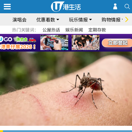
演唱会
优惠着数
玩乐情报
购物情报
热门关键词：
公屋热话
娱乐新闻
定期存款