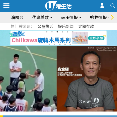
演唱会
优惠着数
玩乐情报
购物情报
热门关键词：
公屋热话
娱乐新闻
定期存款