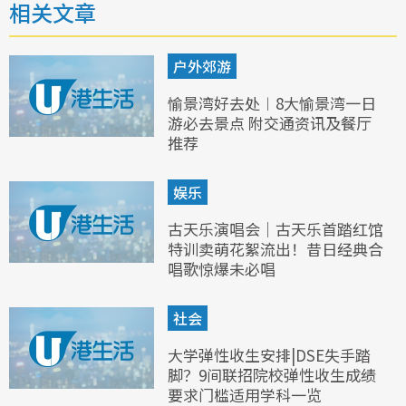
相关文章
户外郊游
愉景湾好去处︱8大愉景湾一日
游必去景点 附交通资讯及餐厅
推荐
娱乐
古天乐演唱会｜古天乐首踏红馆
特训卖萌花絮流出！昔日经典合
唱歌惊爆未必唱
社会
大学弹性收生安排|DSE失手踏
脚？9间联招院校弹性收生成绩
要求门槛适用学科一览