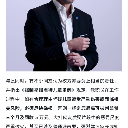
与此同时，有不少网友认为校方亦要负上相当的责任，
并指出《
强制举报虐待儿童条例
》规定，教职员在工作
过程中，如有
合理理由怀疑儿童遭受严重伤害或面临相
关风险，必须尽快举报
，否则一经定罪
最高可被判监禁
三个月及罚款 5 万元
。大批网友质疑片段中的惩罚尺度
严重过火，甚至已涉及普通袭击罪，强烈建议家长或知