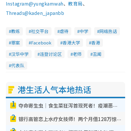
Instagram@yungkamwah
、
教育局
、
Threads@kaden_japanbb
教练
社交平台
虐待
中学
网络热话
罪案
Facebook
香港大学
香港
汉华中学
连登讨论区
老师
丑闻
代表队
港生活人气本地热话
1
夺命寄生虫｜食生菜狂泻首现死者！疫潮恶化录1.8万宗病例 揭洗菜3大谬误
2
银行高管恋上水疗女技师！两个月借128万惊觉“沉船”沉落火海 揭背后疑似邪教操控卖淫
3