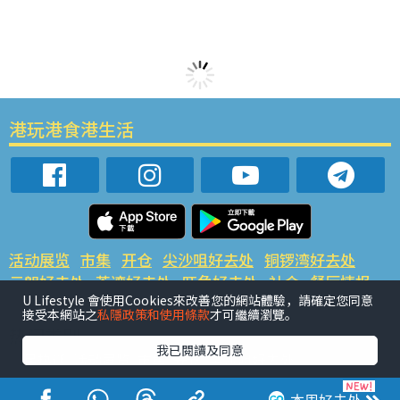
港玩港食港生活
活动展览
市集
开仓
尖沙咀好去处
铜锣湾好去处
元朗好去处
荃湾好去处
旺角好去处
社会
餐厅情报
U Lifestyle 會使用Cookies來改善您的網站體驗，請確定您同意
户外郊游
社会福利
接受本網站之
私隱政策和使用條款
才可繼續瀏覽。
热门类别
我已閱讀及同意
网民热话
活动展览
市集
开仓
尖沙咀好去处
铜锣湾好去处
元朗好去处
荃湾好去处
旺角好去处
社会