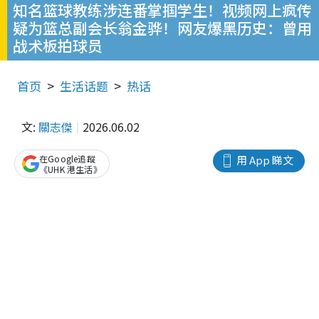
知名篮球教练涉连番掌掴学生！视频网上疯传
疑为篮总副会长翁金骅！网友爆黑历史：曾用
战术板拍球员
首页
生活话题
热话
文:
關志傑
2026.06.02
在Google追蹤
用 App 睇文
《UHK 港生活》