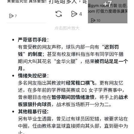
+7
点击图片放大
严苛惩罚手段
：
有曾受教的网友声称，球队内部一向有
“迟到罚
钱”的制度
；甚至有校友爆料指当年有同学因午膳
期间大叫其花名“金华火腿”，结果
被罚站足足一个
月
。
情绪失控纪录
：
多名网友指出其教波时
经常粗口横飞
。更有网友忆
述，在多年前的学界精英赛或 D1 女子学界赛事中，
曾亲眼目击他在
暂停期间因情绪激愤
，将手上的
战术
板狠狠扑向球员
，战术板当场断开一分为二。
其他粗暴行径：
另有毕业生透露，曾见过有球员因犯错，被要求站在
中圈，任由教练拿篮球直接掷向其头部，直到砸中为
止。