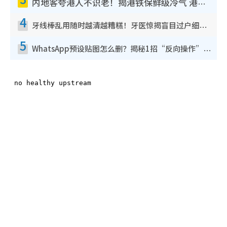
内地客夸港人不识老！揭港铁保鲜级冷气 港人求放过：别投诉
4
牙线棒乱用随时越清越糟糕！牙医惊揭盲目过户细菌恐致龋齿：这种才是日常真保养
5
WhatsApp预设贴图怎么删？揭秘1招“反向操作”还原简洁界面 附3步实测教程