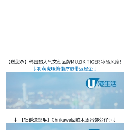
【送您🐯】韩国超人气文创品牌MUZIK TIGER 冰感风扇！
↓将萌虎嘅慵懒疗愈带返屋企↓
↓ 【社群送您🎠】Chiikawa回旋木⾺吊饰公仔✨↓