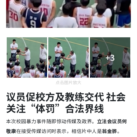
+3
点击图片放大
议员促校方及教练交代 社会
关注“体罚”合法界线
本次校园暴力事件随即惊动传媒及政界。
立法会议员何
敬康
在接受传媒访问时表示，相信片中人是
翁金骅
。