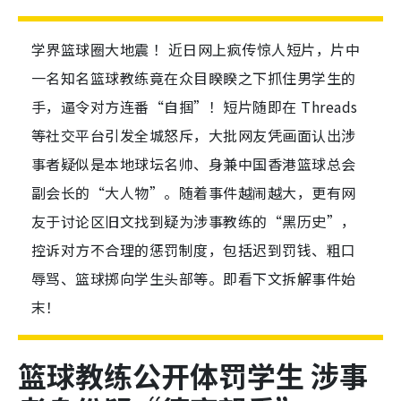
学界篮球圈大地震 ！近日网上疯传惊人短片，片中
一名知名篮球教练竟在众目睽睽之下抓住男学生的
手，逼令对方连番“自掴”！短片随即在 Threads
等社交平台引发全城怒斥，大批网友凭画面认出涉
事者疑似是本地球坛名帅、身兼中国香港篮球总会
副会长的“大人物”。随着事件越闹越大，更有网
友于讨论区旧文找到疑为涉事教练的“黑历史”，
控诉对方不合理的惩罚制度，包括迟到罚钱、粗口
辱骂、篮球掷向学生头部等。即看下文拆解事件始
末！
篮球教练公开体罚学生 涉事