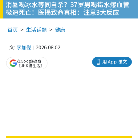
消暑喝冰水等同自杀？37岁男喝错水爆血管
极速死亡！医揭致命真相：注意3大反应
首页
生活话题
健康
文:
李加傑
2026.08.02
在Google追蹤
用 App 睇文
《UHK 港生活》