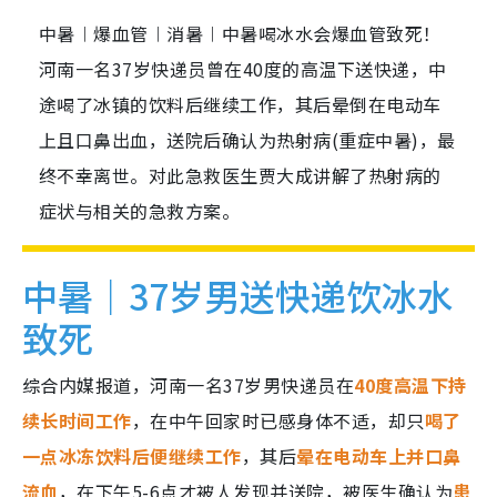
中暑︱爆血管︱消暑︱中暑喝冰水会爆血管致死！
河南一名37岁快递员曾在40度的高温下送快递，中
途喝了冰镇的饮料后继续工作，其后晕倒在电动车
上且口鼻出血，送院后确认为热射病(重症中暑)，最
终不幸离世。对此急救医生贾大成讲解了热射病的
症状与相关的急救方案。
中暑｜37岁男送快递饮冰水
致死
综合内媒报道，河南一名37岁男快递员在
40度高温下持
续长时间工作
，在中午回家时已感身体不适，却只
喝了
一点冰冻饮料后便继续工作
，其后
晕在电动车上并口鼻
流血
，在下午5-6点才被人发现并送院，被医生确认为
患