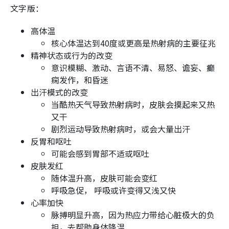
文字版：
高体温
核心体温达到40度或更高是热射病的主要征兆
精神状态或行为的改变
意识模糊、激动、言语不清、易怒、谵妄、癫
痫发作，和昏迷
出汗模式的改变
当酷热天气导致热射病时，皮肤会摸起来又热
又干
剧烈运动导致热射病时，或会大量出汗
反胃和呕吐
可能会感到胃部不适或呕吐
皮肤发红
随体温升高，皮肤可能会变红
呼吸急促， 呼吸或许变得又浅又快
心率加快
脉搏明显升高，因为热应力带给心脏极大的负
担，去帮助身体降温