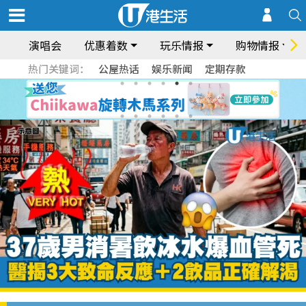
演唱会
优惠着数
玩乐情报
购物情报
热门关键词：
公屋热话
娱乐新闻
定期存款