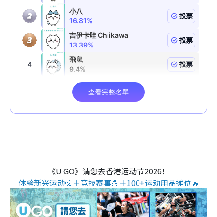
《U GO》请您去香港运动节2026！
体验新兴运动💦＋竞技赛事💪＋100+运动用品摊位🔥