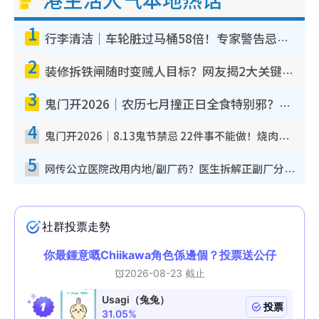
1
行李清洁｜车轮脏过马桶58倍！专家警告忌用酒精擦 教1招免脏手除菌
2
装修拆铁闸随时变贼人目标？网友揭2大关键用途：装新款等于白装？附新旧铁闸分别
3
鬼门开2026｜农历七月撞正日全食特别邪？专家警告切忌做一事！揭4大禁忌+2招保平安
4
鬼门开2026｜8.13鬼节禁忌 22件事不能做！烧肉、刺身要少食？半夜勿吹口哨/打给个电话
5
网传公立医院改用内地/副厂药？医生拆解正副厂分别，揭4类人换药随时出事