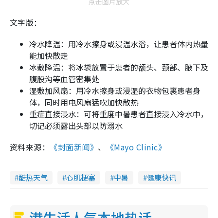
点击图片放大
文字版：
冷水降温：用冷水擦身或浸温水浴，让患者体内热量
能加快散走
冰敷降温：将冰袋放置于患者的额头、颈部、腋下及
腹股沟等血管密集处
湿敷加风扇：用冷水擦身或浸湿的衣物包裹患者身
体，同时用电风扇猛吹加快散热
重症直接浸水：可将重度中暑患者直接浸入冷水中，
切记必须露出头部以防溺水
资料来源：
《封面新闻》
、
《Mayo Clinic》
酷热天气
心肌梗塞
中暑
健康快讯
港生活人气本地热话