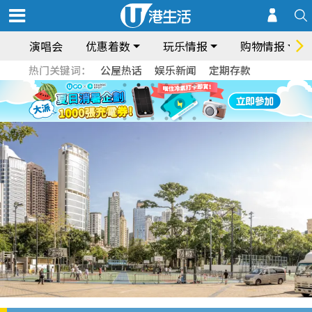
演唱会
优惠着数
玩乐情报
购物情报
热门关键词：
公屋热话
娱乐新闻
定期存款