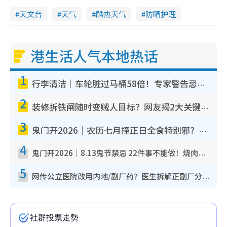
天文台
天气
酷热天气
防晒护理
港生活人气本地热话
1
行李清洁｜车轮脏过马桶58倍！专家警告忌用酒精擦 教1招免脏手除菌
2
装修拆铁闸随时变贼人目标？网友揭2大关键用途：装新款等于白装？附新旧铁闸分别
3
鬼门开2026｜农历七月撞正日全食特别邪？专家警告切忌做一事！揭4大禁忌+2招保平安
4
鬼门开2026｜8.13鬼节禁忌 22件事不能做！烧肉、刺身要少食？半夜勿吹口哨/打给个电话
5
网传公立医院改用内地/副厂药？医生拆解正副厂分别，揭4类人换药随时出事