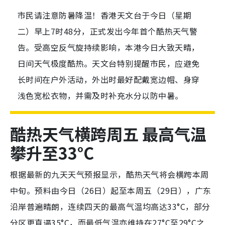
市民请注意防暑降温！香港天文台于今日（星期
二）早上7时48分，正式发出今年首个酷热天气警
告。受高空反气旋持续影响，本港今日大致天晴，
日间天气极度酷热。天文台特别提醒市民，应避免
长时间在户外活动，外出时最好配戴宽边帽、身穿
浅色宽松衣物，并需及时补充水分以防中暑。
酷热天气横跨周五 最高气温
攀升至33°C
根据最新的九天天气预报显示，酷热天气将会横跨本周
中旬。预料由今日（26日）起至本周五（29日），广东
沿岸普遍晴朗，连续四天的最高气温均高达33°C，部分
分区更直逼35°C，而最低气温亦维持在27°C至29°C之