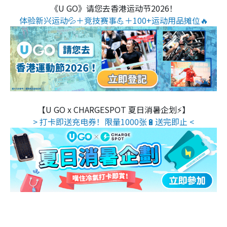
《U GO》请您去香港运动节2026！
体验新兴运动💦＋竞技赛事💪＋100+运动用品摊位🔥
【U GO x CHARGESPOT 夏日消暑企划⚡】
> 打卡即送充电券！限量1000张🔋送完即止 <