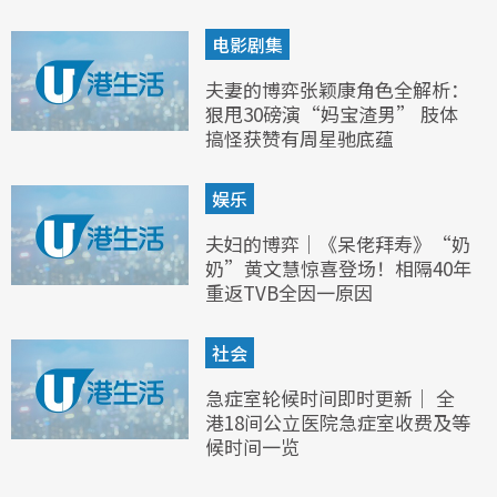
电影剧集
夫妻的博弈张颖康角色全解析：
狠甩30磅演“妈宝渣男” 肢体
搞怪获赞有周星驰底蕴
娱乐
夫妇的博弈｜《呆佬拜寿》“奶
奶”黄文慧惊喜登场！相隔40年
重返TVB全因一原因
社会
急症室轮候时间即时更新｜ 全
港18间公立医院急症室收费及等
候时间一览