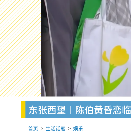
东张西望︱陈伯黄昏恋
首页
生活话题
娱乐