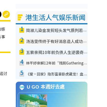
港生活人气娱乐新闻
1
的感
简淑儿染金发剪短头发气质判若两人！吓坏老公麦大力都认不出：“你做什么？”
当事
2
汤洛雯传终于有好消息造人成功！两大细节曝孕味极浓引猜测：大肚婆先会咁！
3
五索亲揭10年前负债人生逆袭奇迹！全靠去一地方转运后即遇上马先生
4
林芊妤亲解12年前“残厕Gathering”真相！高层解约一句话重创尊严，至今拒返TVB
5
追讨
《爱·回家》隐形富豪卧虎藏龙！盘点12位财气逼人的有钱艺人：这位美女3亿身家不愁做
U GO 本週好去處