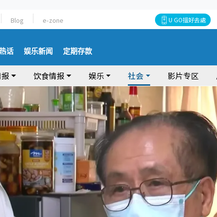
Blog
e-zone
U GO搵好去處
热话
娱乐新闻
定期存款
情报
饮食情报
娱乐
社会
影片专区