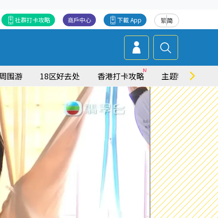
社群打卡攻略
商戶中心
下載 App
繁
简
周围游
18区好去处
香港打卡攻略
主题特集