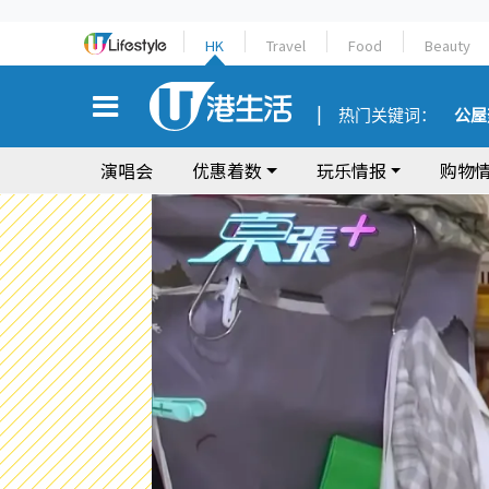
HK
Travel
Food
Beauty
热门关键词：
公屋
演唱会
优惠着数
玩乐情报
购物