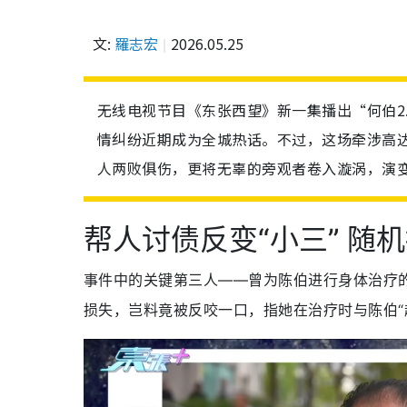
文:
羅志宏
2026.05.25
无线电视节目《东张西望》新一集播出“何伯2
情纠纷近期成为全城热话。不过，这场牵涉高达
人两败俱伤，更将无辜的旁观者卷入漩涡，演
帮人讨债反变“小三” 随
事件中的关键第三人——曾为陈伯进行身体治疗
损失，岂料竟被反咬一口，指她在治疗时与陈伯“