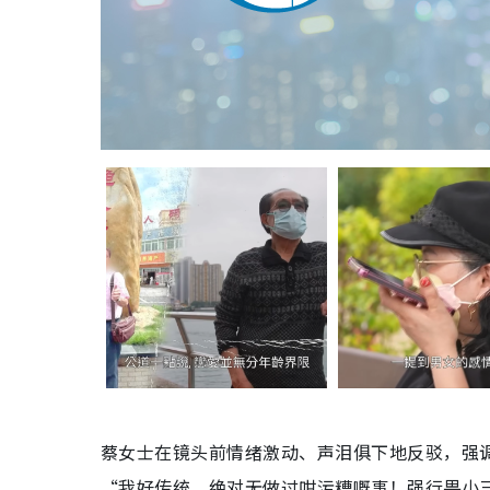
蔡女士在镜头前情绪激动、声泪俱下地反驳，强
“我好传统，绝对无做过咁污糟嘅事！强行畀小