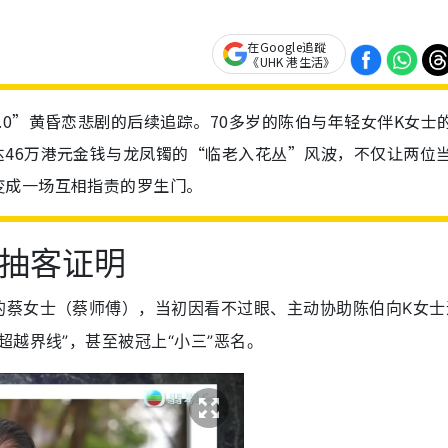
在Google追蹤
《UHK 港生活》
.0”黄昏恋悲剧的后续追踪。70多岁的陈伯与年轻女伴K女士
46万港元金钱与龙凤镯的“临老入花丛”风波，不仅让两位
变成一场互相指责的罗生门。
机抽客证明
的蔡女士（蔡师傅），当初因看不过眼、主动协助陈伯向K女士
超越界线”，甚至被冠上“小三”恶名。