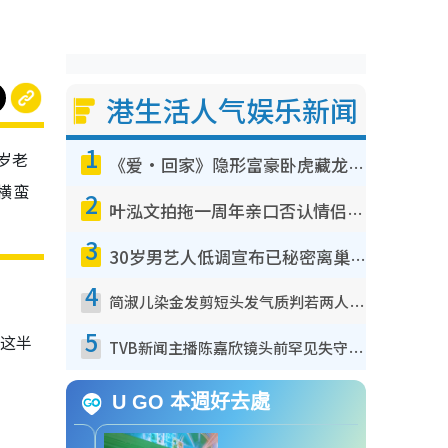
港生活人气娱乐新闻
1
岁老
《爱·回家》隐形富豪卧虎藏龙！盘点12位财气逼人的有钱艺人：这位美女3亿身家不愁做
横蛮
2
叶泓文拍拖一周年亲口否认情侣关系？！被质疑感情造假竟称GM“普通同事”
3
30岁男艺人低调宣布已秘密离巢！人气急跌变失踪人口：“这几年过得并不容易”
4
简淑儿染金发剪短头发气质判若两人！吓坏老公麦大力都认不出：“你做什么？”
5
，这半
TVB新闻主播陈嘉欣镜头前罕见失守！遭林超英一句话突袭吓坏当场大笑
U GO 本週好去處