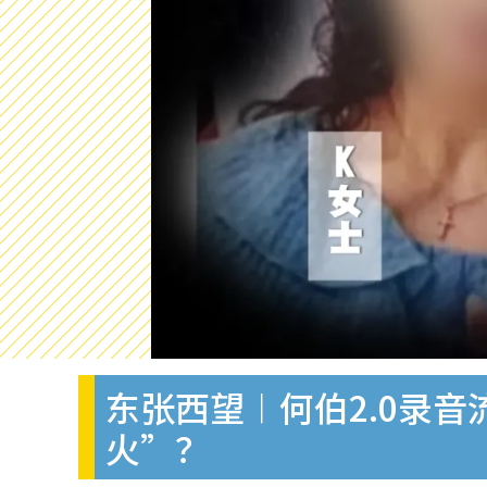
东张西望︱何伯2.0录
火”？