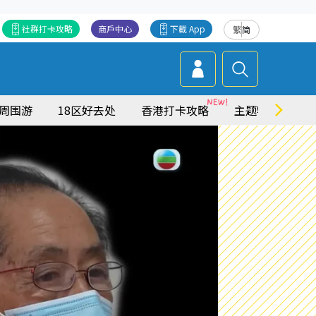
社群打卡攻略
商戶中心
下載 App
繁
简
周围游
18区好去处
香港打卡攻略
主题特集