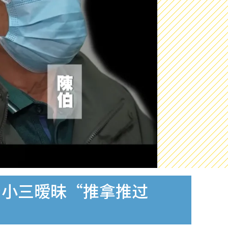
与小三暧昧“推拿推过