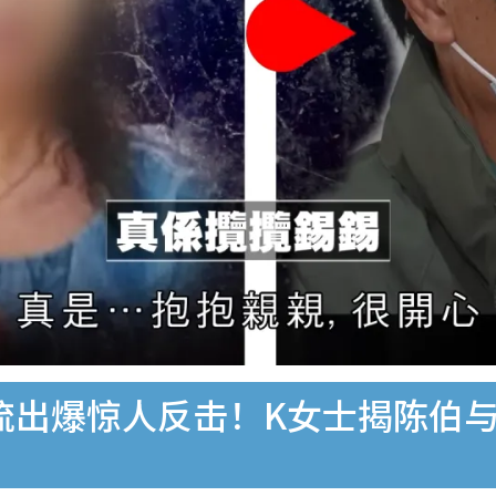
音流出爆惊人反击！K女士揭陈伯