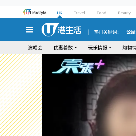
HK
Travel
Food
Beauty
热门关键词：
公屋
演唱会
优惠着数
玩乐情报
购物