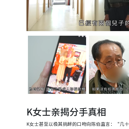
K女士亲揭分手真相
K女士甚至以极其挑衅的口吻向陈伯直言：“几