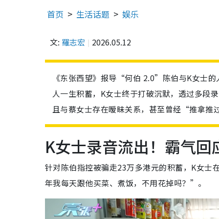
首页
生活话题
娱乐
文:
羅志宏
2026.05.12
《东张西望》报导“何伯 2.0”陈伯与K女士
人一生积蓄，K女士终于打破沉默，透过多段
且与蔡女士存在暧昧关系，甚至曾经“推拿推
K女士录音流出！霸气回
针对陈伯指控被骗走23万多港元的积蓄，K女士
年我每天跟他买菜、煮饭，不用花掉吗？”。