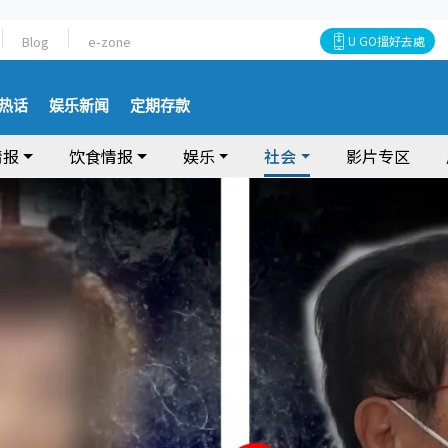
Blog
e-zone
U GO搵好去處
热话
娱乐新闻
定期存款
情报
饮食情报
娱乐
社会
影片专区