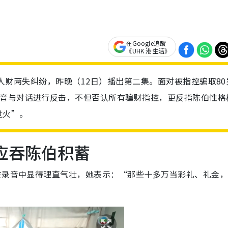
在Google追蹤
《UHK 港生活》
的人财两失纠纷，昨晚（12日）播出第二集。面对被指控骗取80
录音与对话进行反击，不但否认所有骗财指控，更反指陈伯性格
过火”。
应吞陈伯积蓄
在录音中显得理直气壮，她表示：“那些十多万当彩礼、礼金