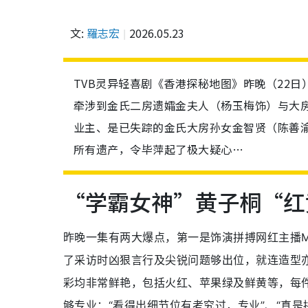
文:
羅志宏
2026.05.23
TVB灵异轻喜剧《香港探秘地图》昨晚（22
牵涉到金氏二房遗孀金夫人（杨玉梅饰）与大
业主、是已失踪的金氏大房孙女金智贤（陈善
所有遗产，令毕萍起了极大疑心…
“学霸女神”黄子桐“红
昨晚一集有两大爆点，第一是饰演拼搏网红主播Ma
了采访时凶狠言行及尖锐问题够出位，就连造型
彩均非常鲜艳，包括火红、苹果绿及鲜黄等，每件
够专业：“看得出细节位有考究过，专业”、“真是拼