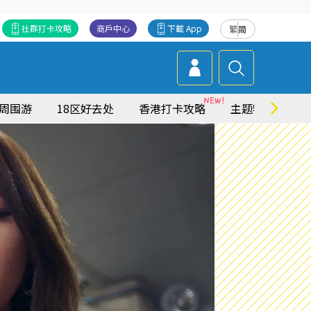
社群打卡攻略
商戶中心
下載 App
繁
简
周围游
18区好去处
香港打卡攻略
主题特集