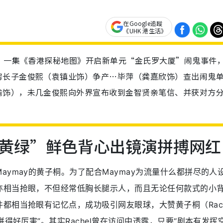
在Google追蹤
《UHK 港生活》
日）一集《香港探秘地图》开启新单元“金氏罗大厦”闹鬼事件
房长子金俊熙（袁镇业饰）争产…毕萍（龚嘉欣饰）查出闹鬼
渝饰），未几金俊熙向外界宣布收到金智贤亲笔信、并获对方
黄绿”鲜色背心出镜演拼搏网红
ymay的黄子桐。为了配合Maymay为流量什么都拼尽的人
亦相当抢眼，不但经常低胸长腿示人，而且无论任何款式的小
都相当抢眼有记忆点，成功吸引网友眼球，大赞黄子桐（Rach
得好厉害”。其实Rachel曾在访问中透露，只要“剧本有发挥