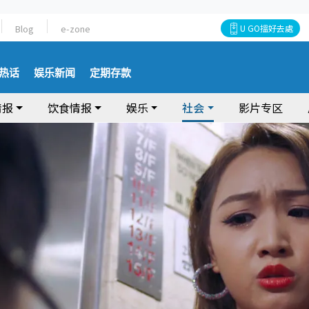
Blog
e-zone
U GO搵好去處
热话
娱乐新闻
定期存款
情报
饮食情报
娱乐
社会
影片专区