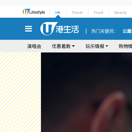
HK
Travel
Food
Beauty
热门关键词：
公屋
演唱会
优惠着数
玩乐情报
购物