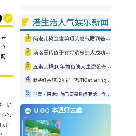
港生活人气娱乐新闻
1
，并
简淑儿染金发剪短头发气质判若两人！吓坏老公麦大力都认不出：“你做什么？”
单位
2
汤洛雯传终于有好消息造人成功！两大细节曝孕味极浓引猜测：大肚婆先会咁！
分配
3
五索亲揭10年前负债人生逆袭奇迹！全靠去一地方转运后即遇上马先生
4
林芊妤亲解12年前“残厕Gathering”真相！高层解约一句话重创尊严，至今拒返TVB
5
《爱·回家》隐形富豪卧虎藏龙！盘点12位财气逼人的有钱艺人：这位美女3亿身家不愁做
设，除
U GO 本週好去處
背心色
el）
空