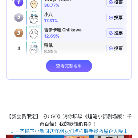
【新会员限定】《U GO》请你睇👹《蜡笔小新剧场版：千
奇百怪！我的妖怪假期》！
↓一齐睇下小新同妖怪朋友们点样联手拯救屋企人啦↓