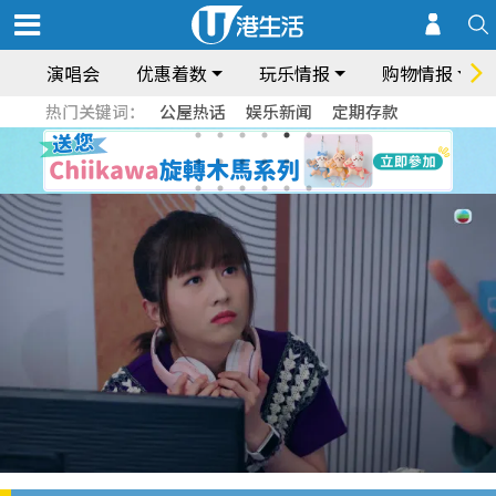
演唱会
优惠着数
玩乐情报
购物情报
热门关键词：
公屋热话
娱乐新闻
定期存款