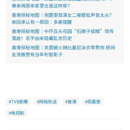
尊亲揭原来家里也是这样穿？
香港探秘地图｜倪嘉雯首演女二被狠批声音太尖？
亲回承认有一原因︰多谢提醒
香港探秘地图｜中环兵头花园“石狮子成精”惊传
鬼故！名字由来隐藏乱世历史
香港探秘地图｜关嘉敏火辣比基尼泳衣零赘肉 获网
友洗版赞有当年利智影子
TVB剧集
网络热话
香港
倪嘉雯
电视剧