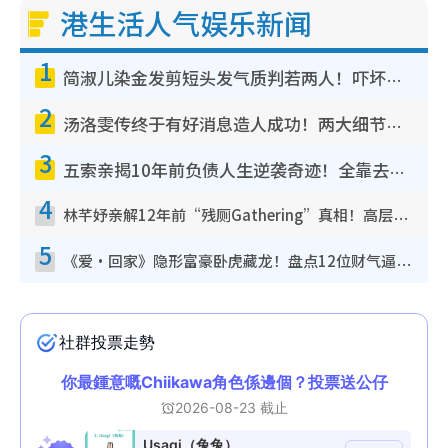
港生活人气娱乐新闻
1
简淑儿染金发剪短头发气质判若两人！吓坏老公麦大力都认不出：“你做什么？”
2
汤洛雯传终于有好消息造人成功！两大细节曝孕味极浓引猜测：大肚婆先会咁！
3
五索亲揭10年前负债人生逆袭奇迹！全靠去一地方转运后即遇上马先生
4
林芊妤亲解12年前“残厕Gathering”真相！高层解约一句话重创尊严，至今拒返TVB
5
《爱·回家》隐形富豪卧虎藏龙！盘点12位财气逼人的有钱艺人：这位美女3亿身家不愁做