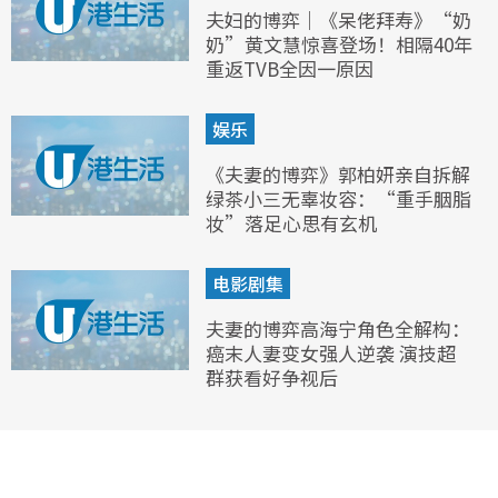
夫妇的博弈｜《呆佬拜寿》“奶
奶”黄文慧惊喜登场！相隔40年
重返TVB全因一原因
娱乐
《夫妻的博弈》郭柏妍亲自拆解
绿茶小三无辜妆容：“重手胭脂
妆”落足心思有玄机
电影剧集
夫妻的博弈高海宁角色全解构：
癌末人妻变女强人逆袭 演技超
群获看好争视后