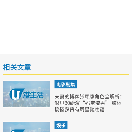
相关文章
电影剧集
夫妻的博弈张颖康角色全解析：
狠甩30磅演“妈宝渣男” 肢体
搞怪获赞有周星驰底蕴
娱乐