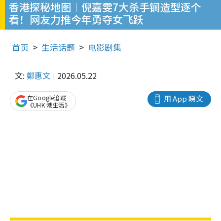
香港探秘地图︱倪嘉雯7大杀手锏造型逐个
看！网友力推今年勇夺女飞跃
首页
生活话题
电影剧集
文:
鄭惠文
2026.05.22
在Google追蹤
用 App 睇文
《UHK 港生活》