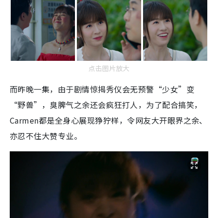
点击图片放大
而昨晚一集，由于剧情惊揭秀仪会无预警“少女”变
“野兽”，臭脾气之余还会疯狂打人，为了配合搞笑，
Carmen都是全身心展现狰狞样，令网友大开眼界之余、
亦忍不住大赞专业。