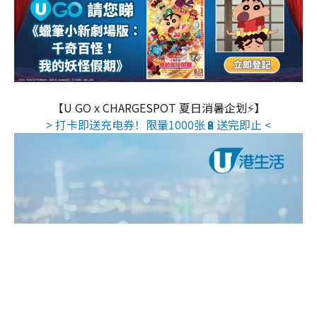
【U GO x CHARGESPOT 夏日消暑企划⚡】
> 打卡即送充电券！限量1000张🔋送完即止 <