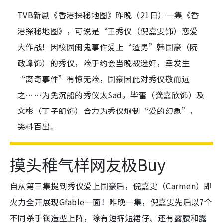
TVB新剧《香港探秘地图》昨晚（21日）一集《香
港探秘地图》，可说是“王秀仪（倪嘉雯饰）恋爱
大作战！因校园闹鬼事件爱上“渣男”韩国豪（阮
政峰饰）的秀仪，险于约会当晚被迷奸，幸发生
“离奇事件”有惊无险，国豪因此对秀仪敬而远
之……为免沉船的秀仪太Sad，毕蕾（龚嘉欣饰）及
文彬（丁子朗饰）合力为秀仪炮制“爱的幻象”，
笑料百出。
摸头稚气样网友极Buy
自从第三集提到秀仪爱上国豪后，倪嘉雯（Carmen）即
火力全开展现Gfable一面！昨晚一集，倪嘉雯先后以7个
不同杀手锏造型上阵，除有短裤短裙仔、还有露腰和露