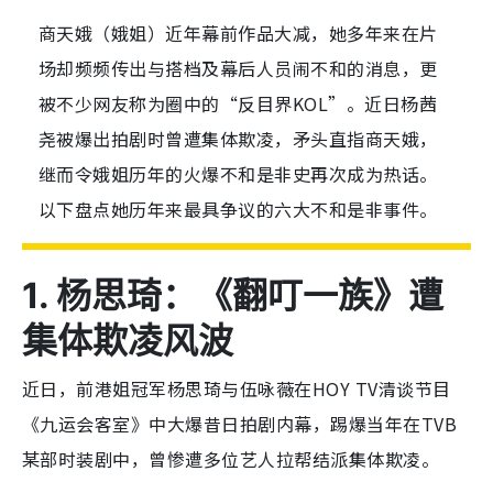
商天娥（娥姐）近年幕前作品大减，她多年来在片
场却频频传出与搭档及幕后人员闹不和的消息，更
被不少网友称为圈中的“反目界KOL”。近日杨茜
尧被爆出拍剧时曾遭集体欺凌，矛头直指商天娥，
继而令娥姐历年的火爆不和是非史再次成为热话。
以下盘点她历年来最具争议的六大不和是非事件。
1. 杨思琦：《翻叮一族》遭
集体欺凌风波
近日，前港姐冠军杨思琦与伍咏薇在HOY TV清谈节目
《九运会客室》中大爆昔日拍剧内幕，踢爆当年在TVB
某部时装剧中，曾惨遭多位艺人拉帮结派集体欺凌。