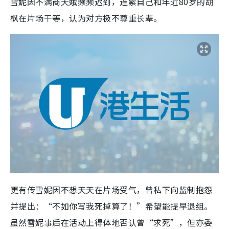
雪妮因不满商天娥频频迟到，连累自己和年近80岁的胡
枫在片场干等，认为对方极不尊重长辈。
更有传雪妮因不想天天在片场受气，曾私下向监制抱怨
并提出：“不如你写我死掉算了！”希望能提早退组。
虽然雪妮事后在活动上得体地否认曾“求死”，但亦委