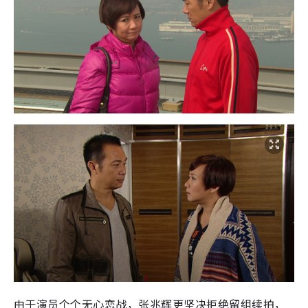
由于演员个个无心恋战，张兆辉更坚决拒绝留组续拍，