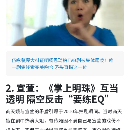
伍咏薇爆大料证明杨思琦拍TVB剧被集体霸凌！唯
一剧集线索完美吻合 矛头直指这一位
2. 宣萱：《掌上明珠》互当
透明 隔空反击“要练EQ”
商天娥与宣萱的矛盾引爆于2010年拍剧期间。当时商天
娥在剧中饰演大姐，有传她因不满自己与宣萱的戏份不
相上下，不但于片场经常摆出长辈姿态，更企图强行修