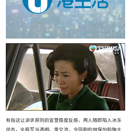
有指这让讲求原则的宣萱极度反感，两人随即陷入冰冻
状态，全程互当透明、零交流，令同剧的林保怡和陶大