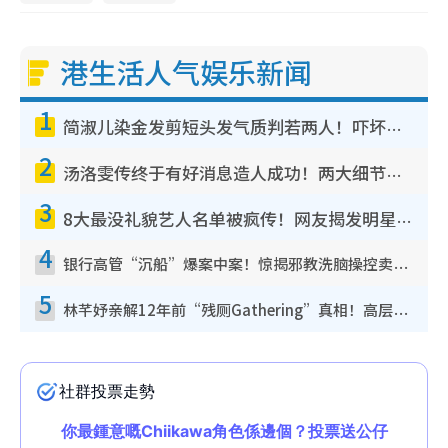
港生活人气娱乐新闻
1
简淑儿染金发剪短头发气质判若两人！吓坏老公麦大力都认不出：“你做什么？”
2
汤洛雯传终于有好消息造人成功！两大细节曝孕味极浓引猜测：大肚婆先会咁！
3
8大最没礼貌艺人名单被疯传！网友揭发明星真面目，一致数落这一位是无品天花板？
4
银行高管“沉船”爆案中案！惊揭邪教洗脑操控卖淫被吞600万，幕后黑手讲多错多
5
林芊妤亲解12年前“残厕Gathering”真相！高层解约一句话重创尊严，至今拒返TVB