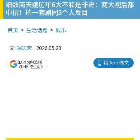
细数商天娥历年6大不和是非史：两大视后都
中招！拍一套剧同3个人反目
首页
生活话题
娱乐
文:
羅志宏
2026.05.23
在Google追蹤
用 App 睇文
《UHK 港生活》