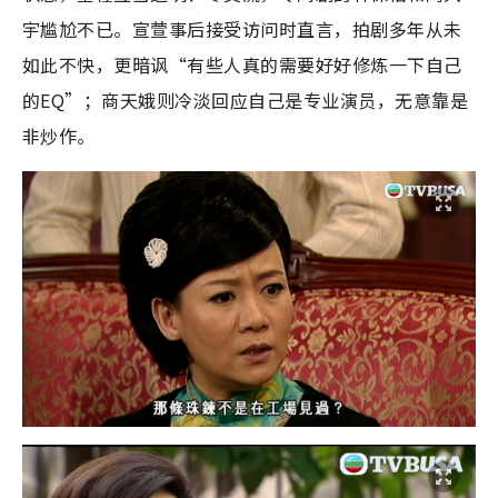
宇尴尬不已。宣萱事后接受访问时直言，拍剧多年从未
如此不快，更暗讽“有些人真的需要好好修炼一下自己
的EQ”；商天娥则冷淡回应自己是专业演员，无意靠是
非炒作。