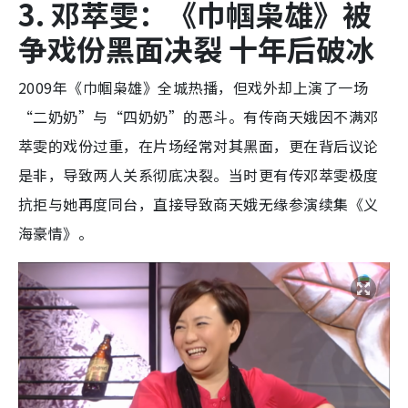
3. 邓萃雯：《巾帼枭雄》被
争戏份黑面决裂 十年后破冰
2009年《巾帼枭雄》全城热播，但戏外却上演了一场
“二奶奶”与“四奶奶”的恶斗。有传商天娥因不满邓
萃雯的戏份过重，在片场经常对其黑面，更在背后议论
是非，导致两人关系彻底决裂。当时更有传邓萃雯极度
抗拒与她再度同台，直接导致商天娥无缘参演续集《义
海豪情》。