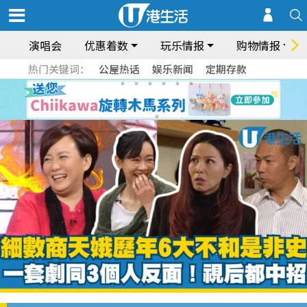
演唱会
优惠着数
玩乐情报
购物情报
热门关键词：
公屋热话
娱乐新闻
定期存款