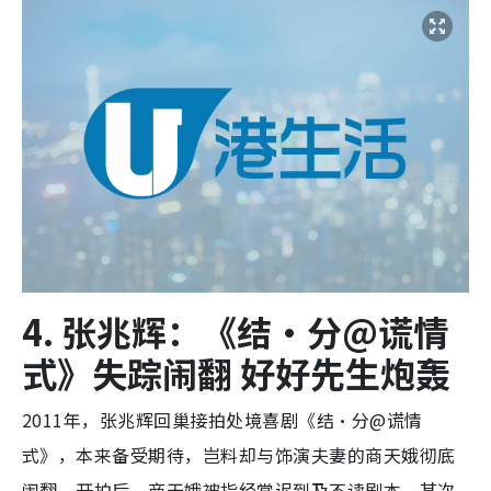
4. 张兆辉：《结·分@谎情
式》失踪闹翻 好好先生炮轰
2011年，张兆辉回巢接拍处境喜剧《结·分@谎情
式》，本来备受期待，岂料却与饰演夫妻的商天娥彻底
闹翻。开拍后，商天娥被指经常迟到及不读剧本，某次