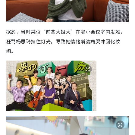
据悉，当时某位“前辈大姐大”在窄小会议室内发难，
狂骂杨思琦挡住灯光，导致她情绪崩溃痛哭冲回化妆
间。