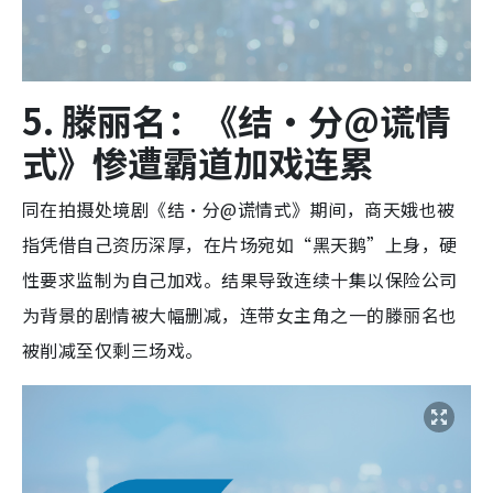
5. 滕丽名：《结·分@谎情
式》惨遭霸道加戏连累
同在拍摄处境剧《结·分@谎情式》期间，商天娥也被
指凭借自己资历深厚，在片场宛如“黑天鹅”上身，硬
性要求监制为自己加戏。结果导致连续十集以保险公司
为背景的剧情被大幅删减，连带女主角之一的滕丽名也
被削减至仅剩三场戏。