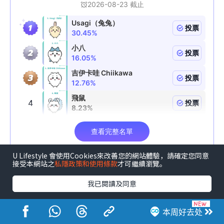
U Lifestyle 會使用Cookies來改善您的網站體驗，請確定您同意
接受本網站之
私隱政策和使用條款
才可繼續瀏覽。
我已閱讀及同意
【U GO x CHARGESPOT 夏日消暑企划⚡】
本周好去处