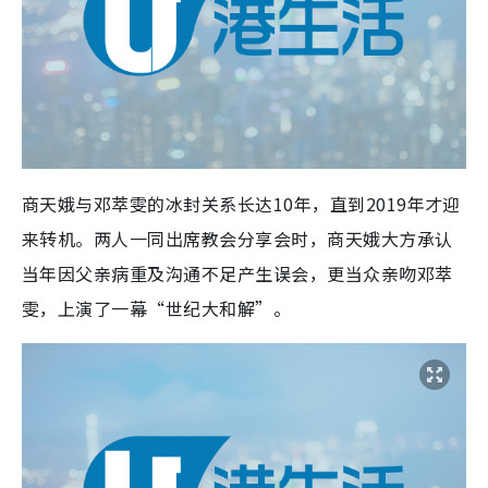
商天娥与邓萃雯的冰封关系长达10年，直到2019年才迎
来转机。两人一同出席教会分享会时，商天娥大方承认
当年因父亲病重及沟通不足产生误会，更当众亲吻邓萃
雯，上演了一幕“世纪大和解”。