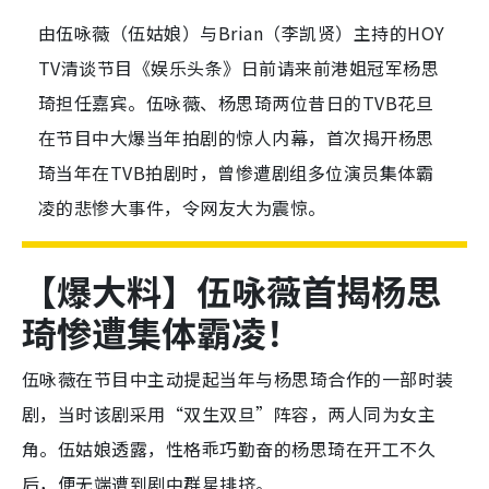
由伍咏薇（伍姑娘）与Brian（李凯贤）主持的HOY
TV清谈节目《娱乐头条》日前请来前港姐冠军杨思
琦担任嘉宾。伍咏薇、杨思琦两位昔日的TVB花旦
在节目中大爆当年拍剧的惊人内幕，首次揭开杨思
琦当年在TVB拍剧时，曾惨遭剧组多位演员集体霸
凌的悲惨大事件，令网友大为震惊。
【爆大料】伍咏薇首揭杨思
琦惨遭集体霸凌！
伍咏薇在节目中主动提起当年与杨思琦合作的一部时装
剧，当时该剧采用“双生双旦”阵容，两人同为女主
角。伍姑娘透露，性格乖巧勤奋的杨思琦在开工不久
后，便无端遭到剧中群星排挤。