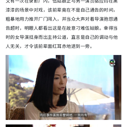
又有一次在录影厂内，伍姑娘正与另一演员骆应钧在黑
漆漆的场景中对戏，该前辈竟在不是自己通告的时间，
粗暴地用力推开厂门闯入，并当众大声对着导演抱怨通
告超时，明眼人都看出这是在故意刁难伍姑娘。幸得当
时的女导演挺身而出主持公道，直言是自己的调动与他
人无关，才令该前辈面红耳赤地退到一旁。