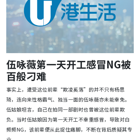
伍咏薇第一天开工感冒NG被
百般刁难
事实上，遭受这位前辈“欺凌奚落”的并不只有杨思
琦，连向来性格霸气、独当一面的伍咏薇亦未能幸免。
伍姑娘坦言，自己在拍同一部剧时也曾被这位前辈欺
负。当时伍姑娘因为第一天开工不幸重感冒，导致对白
频频NG，该前辈便从此捉住痛脚，不断在背后质疑其专
业。