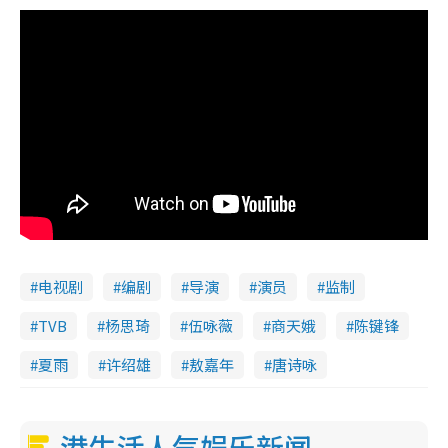
电视剧
编剧
导演
演员
监制
TVB
杨思琦
伍咏薇
商天娥
陈键锋
夏雨
许绍雄
敖嘉年
唐诗咏
港生活人气娱乐新闻