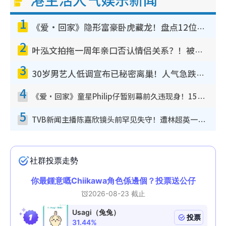
1
《爱·回家》隐形富豪卧虎藏龙！盘点12位财气逼人的有钱艺人：这位美女3亿身家不愁做
2
叶泓文拍拖一周年亲口否认情侣关系？！被质疑感情造假竟称GM“普通同事”
3
30岁男艺人低调宣布已秘密离巢！人气急跌变失踪人口：“这几年过得并不容易”
4
《爱·回家》童星Philip仔暂别幕前久违现身！15岁近况暴风成长长高变帅气少年
5
TVB新闻主播陈嘉欣镜头前罕见失守！遭林超英一句话突袭吓坏当场大笑