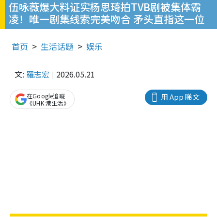
伍咏薇爆大料证实杨思琦拍TVB剧被集体霸
凌！唯一剧集线索完美吻合 矛头直指这一位
首页
生活话题
娱乐
文:
羅志宏
2026.05.21
在Google追蹤
用 App 睇文
《UHK 港生活》