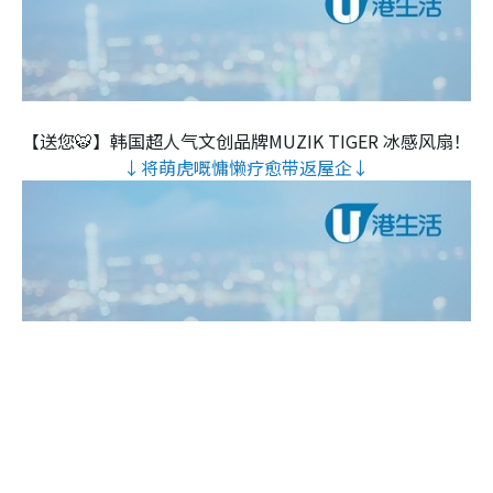
【送您🐯】韩国超人气文创品牌MUZIK TIGER 冰感风扇！
↓将萌虎嘅慵懒疗愈带返屋企↓