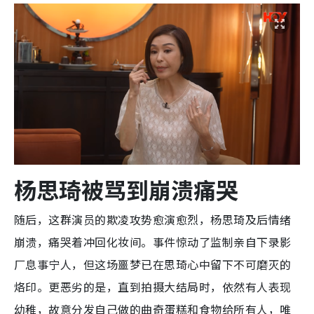
杨思琦被骂到崩溃痛哭
随后，这群演员的欺凌攻势愈演愈烈，杨思琦及后情绪
崩溃，痛哭着冲回化妆间。事件惊动了监制亲自下录影
厂息事宁人，但这场噩梦已在思琦心中留下不可磨灭的
烙印。更恶劣的是，直到拍摄大结局时，依然有人表现
幼稚，故意分发自己做的曲奇蛋糕和食物给所有人，唯