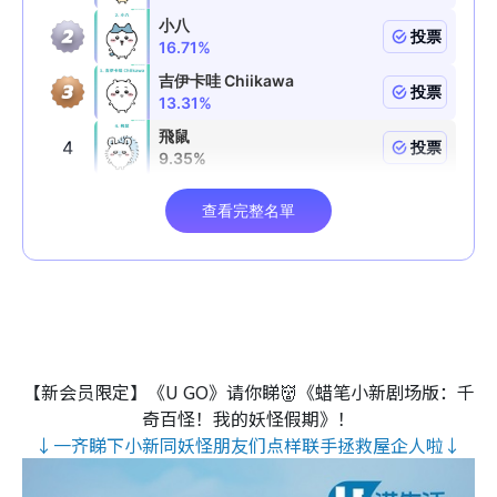
【新会员限定】《U GO》请你睇👹《蜡笔小新剧场版：千
奇百怪！我的妖怪假期》！
↓一齐睇下小新同妖怪朋友们点样联手拯救屋企人啦↓