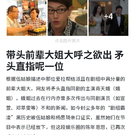
+4
点击图片放大
带头前辈大姐大呼之欲出
矛
头直指呢一位
根据伍姑娘描述中那位爱拉帮结派且在剧组中具分量的
前辈大姐大，网友将矛头直指同剧的主演商天娥（娥
姐）。娥姐过去在行内亦曾多次传出与同剧演员（如宣
萱、邓萃雯等）不和的新闻。如今封尘多年的“剧组霸
凌”黑历史被伍姑娘和杨思琦亲口证实，虽然她们在节
目中表示已经放下，但这段娱乐圈的陈年恩怨，已再次