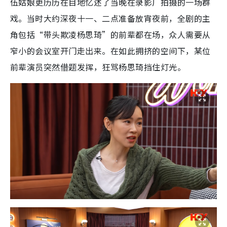
伍姑娘更历历在目地忆述了当晚在录影厂拍摄的一场群
戏。当时大约深夜十一、二点准备放宵夜前，全剧的主
角包括“带头欺凌杨思琦”的前辈都在场，众人需要从
窄小的会议室开门走出来。在如此拥挤的空间下，某位
前辈演员突然借题发挥，狂骂杨思琦挡住灯光。