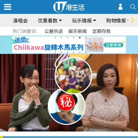
演唱会
优惠着数
玩乐情报
购物情报
热门关键词：
公屋热话
娱乐新闻
定期存款