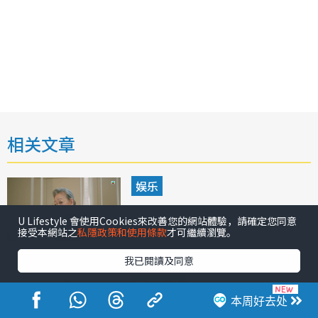
相关文章
娱乐
夫妇的博弈｜《呆佬拜寿》“奶
U Lifestyle 會使用Cookies來改善您的網站體驗，請確定您同意
奶”黄文慧惊喜登场！相隔40年
接受本網站之
私隱政策和使用條款
才可繼續瀏覽。
重返TVB全因一原因
我已閱讀及同意
电影剧集
本周好去处
夫妻的博弈张颖康角色全解析：