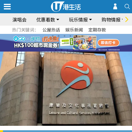
演唱会
优惠着数
玩乐情报
购物情报
热门关键词：
公屋热话
娱乐新闻
定期存款