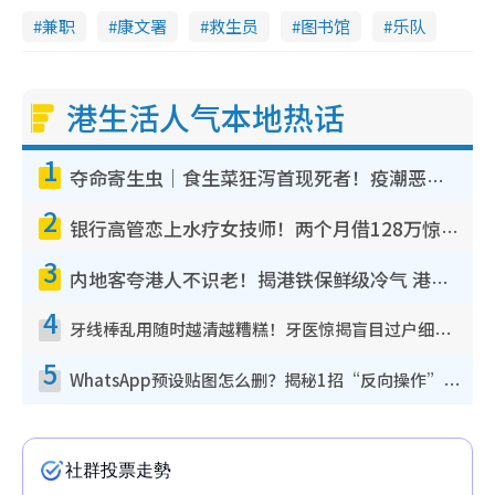
兼职
康文署
救生员
图书馆
乐队
港生活人气本地热话
1
夺命寄生虫｜食生菜狂泻首现死者！疫潮恶化录1.8万宗病例 揭洗菜3大谬误
2
银行高管恋上水疗女技师！两个月借128万惊觉“沉船”沉落火海 揭背后疑似邪教操控卖淫
3
内地客夸港人不识老！揭港铁保鲜级冷气 港人求放过：别投诉
4
牙线棒乱用随时越清越糟糕！牙医惊揭盲目过户细菌恐致龋齿：这种才是日常真保养
5
WhatsApp预设贴图怎么删？揭秘1招“反向操作”还原简洁界面 附3步实测教程