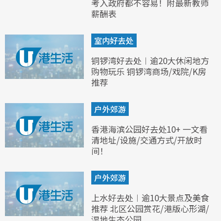
考入政府都不容易！附最新教师
薪酬表
室内好去处
铜锣湾好去处︱逾20大休闲地方
购物玩乐 铜锣湾商场/戏院/K房
推荐
户外郊游
香港海滨公园好去处10+ 一文看
清地址/设施/交通方式/开放时
间！
户外郊游
上水好去处︱逾10大景点及美食
推荐 北区公园赏花/港版心形湖/
湿地生态公园