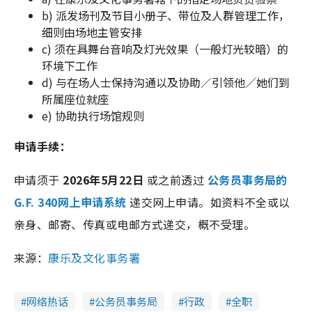
b) 派发场刊及节目小册子、带位及人群管理工作，
细则由场地主管安排
c) 须在具舞台音响及灯光效果（一般灯光较暗）的
环境下工作
d) 与在场人士保持沟通以及协助／引领他／她们到
所属座位就座
e) 协助执行场馆规则
申请手续：
申请须于
2026年5月22日
或之前透过
公务员事务局的
G.F. 340网上申请系统
递交网上申请。如资料不全或以
亲身、邮寄、传真或电邮方式递交，概不受理。
来源：
康乐及文化事务署
网络热话
公务员事务局
行政
全职