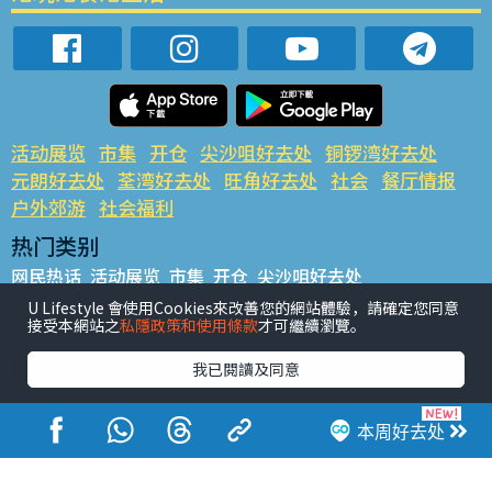
活动展览
市集
开仓
尖沙咀好去处
铜锣湾好去处
元朗好去处
荃湾好去处
旺角好去处
社会
餐厅情报
户外郊游
社会福利
热门类别
网民热话
活动展览
市集
开仓
尖沙咀好去处
铜锣湾好去处
元朗好去处
荃湾好去处
旺角好去处
社会
U Lifestyle 會使用Cookies來改善您的網站體驗，請確定您同意
接受本網站之
私隱政策和使用條款
才可繼續瀏覽。
餐厅情报
户外郊游
热门标签
我已閱讀及同意
#UGO揾好去处
#人气活动推介
#美食社群热话
#亲子玩乐好去处
#ULifestyle应用程式
#限时抢
本周好去处
#UJetso礼物放送
#ULifestyle商户中心
#著数
#网络热话