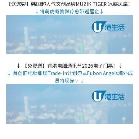
【送您🐯】韩国超人气文创品牌MUZIK TIGER 冰感风扇！
↓将萌虎嘅慵懒疗愈带返屋企↓
↓ 【免费送】香港电脑通讯节2026电子门票！↓
↓ 首创旧电脑即场Trade-in计划🧑‍💻Fubon Angels海外成
员将现身✨ ↓