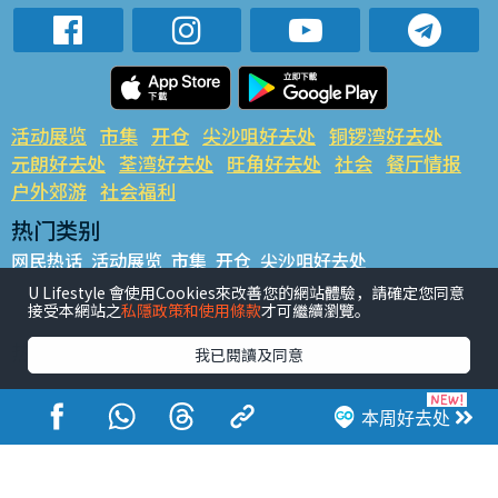
活动展览
市集
开仓
尖沙咀好去处
铜锣湾好去处
元朗好去处
荃湾好去处
旺角好去处
社会
餐厅情报
户外郊游
社会福利
热门类别
网民热话
活动展览
市集
开仓
尖沙咀好去处
铜锣湾好去处
元朗好去处
荃湾好去处
旺角好去处
社会
U Lifestyle 會使用Cookies來改善您的網站體驗，請確定您同意
接受本網站之
私隱政策和使用條款
才可繼續瀏覽。
餐厅情报
户外郊游
热门标签
我已閱讀及同意
#UGO揾好去处
#人气活动推介
#美食社群热话
#亲子玩乐好去处
#ULifestyle应用程式
#限时抢
本周好去处
#UJetso礼物放送
#ULifestyle商户中心
#著数
#网络热话
香港经济日报版权所有©2026