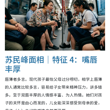
苏民峰面相｜特征 4：嘴唇
丰厚
唇薄者多言。现代孩子最怕父母过分唠叨，相学上唇薄
的人通常比较多言，容易给子女带来精神压力，讲多错
多。至于双唇丰厚的人情感丰富、为人热情。她们对孩
子的关怀是由心而发的，儿女能深深感受到母亲的爱，