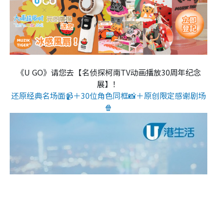
《U GO》请您去【名侦探柯南TV动画播放30周年纪念
展】！
还原经典名场面📹＋30位角色同框📸＋原创限定感谢剧场
🍿