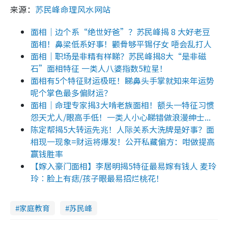
来源：
苏民峰命理风水网站
面相｜边个系“绝世好爸”？苏民峰揭 8 大好老豆
面相！鼻梁低系好事！颧骨够平锡仔女 唔会乱打人
面相｜职场是非精有样睇？苏民峰揭8大“是非磁
石”面相特征 一类人八婆指数5粒星！
面相有5个特征财运极旺！睇鼻头手掌就知来年运势
呢个掌色最多偏财运？
面相｜命理专家揭3大啃老族面相！额头一特征习惯
怨天尤人/眼高手低！一类人小心睇错做浪漫绅士...
陈定帮揭5大转运先兆！人际关系大洗牌是好事？面
相现一现象=财运将爆发！公开私藏偏方：咁做提高
赢钱胜率
【嫁入豪门面相】李居明揭5特征最易嫁有钱人 麦玲
玲︰脸上有痣/孩子眼最易招烂桃花！
家庭教育
苏民峰