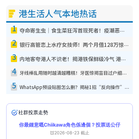
港生活人气本地热话
1
夺命寄生虫｜食生菜狂泻首现死者！疫潮恶化录1.8万宗病例 揭洗菜3大谬误
2
银行高管恋上水疗女技师！两个月借128万惊觉“沉船”沉落火海 揭背后疑似邪教操控卖淫
3
内地客夸港人不识老！揭港铁保鲜级冷气 港人求放过：别投诉
4
牙线棒乱用随时越清越糟糕！牙医惊揭盲目过户细菌恐致蛀牙：这种才是日常真保养
5
WhatsApp预设贴图怎么删？揭秘1招“反向操作”还原简洁界面 附3步实测教程