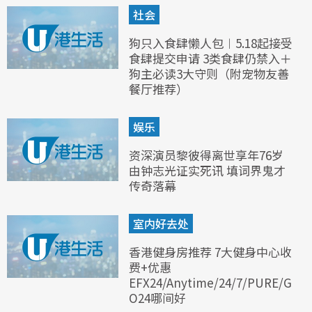
社会
狗只入食肆懒人包︱5.18起接受
食肆提交申请 3类食肆仍禁入＋
狗主必读3大守则（附宠物友善
餐厅推荐）
娱乐
资深演员黎彼得离世享年76岁
由钟志光证实死讯 填词界鬼才
传奇落幕
室内好去处
香港健身房推荐 7大健身中心收
费+优惠
EFX24/Anytime/24/7/PURE/G
O24哪间好