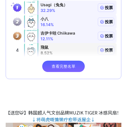
【送您🐯】韩国超人气文创品牌MUZIK TIGER 冰感风扇！
↓将萌虎嘅慵懒疗愈带返屋企↓