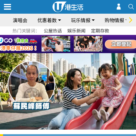
演唱会
优惠着数
玩乐情报
购物情报
热门关键词：
公屋热话
娱乐新闻
定期存款