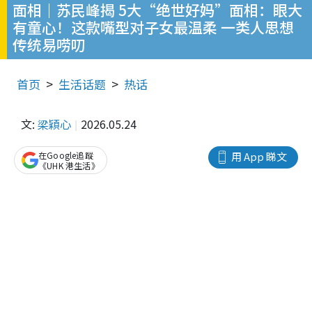
面相｜苏民峰揭 5大“绝世好妈”面相：眼大
有童心！这款嘴型对子女最温柔 一类人思想
传统易唠叨
首页
生活话题
热话
文:
梁穎心
2026.05.24
在Google追蹤
用 App 睇文
《UHK 港生活》