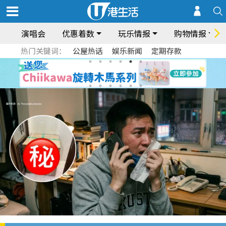
演唱会
优惠着数
玩乐情报
购物情报
热门关键词：
公屋热话
娱乐新闻
定期存款