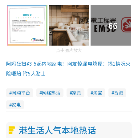
+66
点击图片放大
阿妈狂扫¥3.5起内地家电！网友惊漏电烧屋：揭1情况火
险唔赔 附5大贴士
网购平台
网络热话
家具
淘宝
香港
家电
港生活人气本地热话