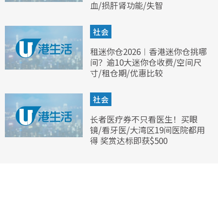
血/损肝肾功能/失智
社会
租迷你仓2026︱香港迷你仓挑哪
间？逾10大迷你仓收费/空间尺
寸/租仓期/优惠比较
社会
长者医疗券不只看医生！买眼
镜/看牙医/大湾区19间医院都用
得 奖赏达标即获$500