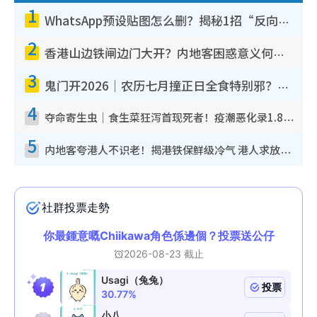
1
WhatsApp预设贴图怎么删？揭秘1招“反向操作”还原简洁界面 附3步实测教程
2
香港山边铁闸边门大开？内地客困惑意义何在！网友神回复：这种叫法理性防御
3
鬼门开2026｜农历七月撞正日全食特别邪？专家警告切忌做一事！揭4大禁忌+2招保平安
4
夺命寄生虫｜食生菜狂泻首现死者！疫潮恶化录1.8万宗病例 揭洗菜3大谬误
5
内地客夸港人不识老！揭港铁保鲜级冷气 港人求放过：别投诉