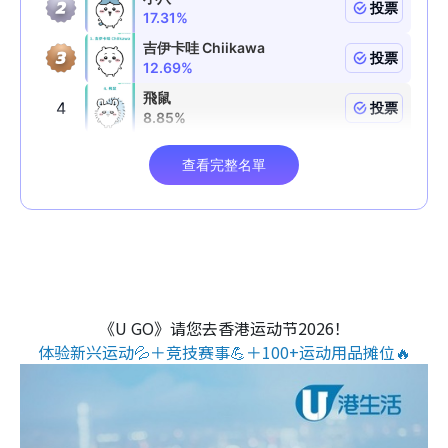
《U GO》请您去香港运动节2026！
体验新兴运动💦＋竞技赛事💪＋100+运动用品摊位🔥