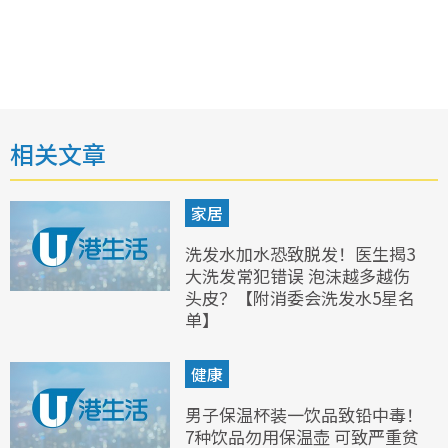
相关文章
家居
洗发水加水恐致脱发！医生揭3
大洗发常犯错误 泡沫越多越伤
头皮？【附消委会洗发水5星名
单】
健康
男子保温杯装一饮品致铅中毒！
7种饮品勿用保温壶 可致严重贫