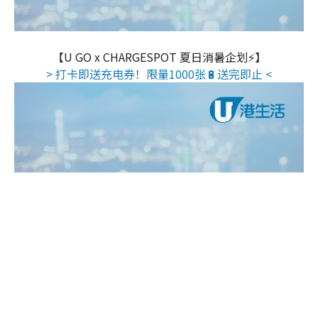
【U GO x CHARGESPOT 夏日消暑企划⚡】
> 打卡即送充电券！限量1000张🔋送完即止 <