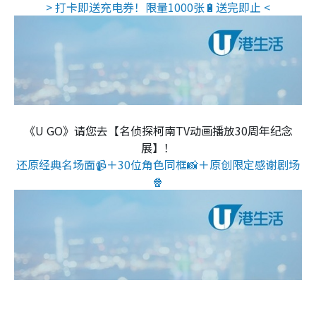
> 打卡即送充电券！限量1000张🔋送完即止 <
《U GO》请您去【名侦探柯南TV动画播放30周年纪念
展】！
还原经典名场面📹＋30位角色同框📸＋原创限定感谢剧场
🍿