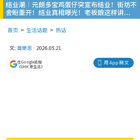
结业潮︱元朗多宝鸡蛋仔突宣布结业！街坊不
舍盼重开！结业真相曝光！老板娘这样讲...
首页
生活话题
热话
文:
黃樂恩
2026.05.21
在Google追蹤
用 App 睇文
《UHK 港生活》