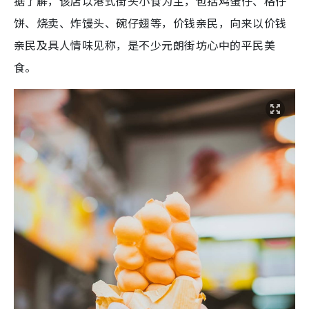
据了解，该店以港式街头小食为主，包括鸡蛋仔、格仔
饼、烧卖、炸馒头、碗仔翅等，价钱亲民，向来以价钱
亲民及具人情味见称，是不少元朗街坊心中的平民美
食。