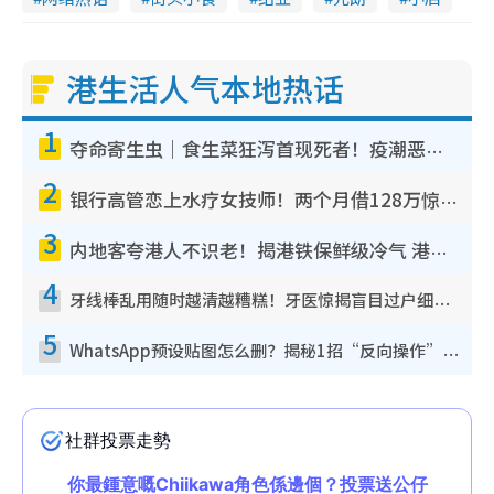
港生活人气本地热话
1
夺命寄生虫｜食生菜狂泻首现死者！疫潮恶化录1.8万宗病例 揭洗菜3大谬误
2
银行高管恋上水疗女技师！两个月借128万惊觉“沉船”沉落火海 揭背后疑似邪教操控卖淫
3
内地客夸港人不识老！揭港铁保鲜级冷气 港人求放过：别投诉
4
牙线棒乱用随时越清越糟糕！牙医惊揭盲目过户细菌恐致蛀牙：这种才是日常真保养
5
WhatsApp预设贴图怎么删？揭秘1招“反向操作”还原简洁界面 附3步实测教程