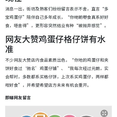
消息一出，街坊及熟客们纷纷留言表示不舍，直言“多
宝鸡蛋仔”陪伴自己多年成长，“你哋啲嘢食真系好好
食，唔舍得”，更形容突然结业有种“被抛弃感觉”。
网友大赞鸡蛋仔格仔饼有水
准
不少网友大赞店内食品素质出色，“你地的鸡蛋仔和夹
饼好食过‘驰名’鸡蛋仔铺”、“我每次经过元朗，实
会帮衬，多数都系买格仔饼，上次系买鸡蛋仔，两样都
咁好食”，并希望希望店方未来有机会重开。
即睇网友留言