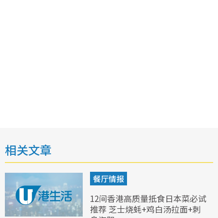
相关文章
餐厅情报
12间香港高质量抵食日本菜必试
推荐 芝士烧蚝+鸡白汤拉面+刺