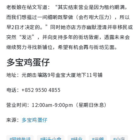
老板娘在帖文写道：“其实结束营业是因为租约期满，
而我们想揾过一间细啲既黎做（会冇咁大压力），所以
早2日才决定的。”同时她亦店方亦幽默澄清并非移民或
突然“发达”，并向支持多年的街坊致谢，透露未来会
继续努力寻找新铺位，希望有机会再与街坊见面。
多宝鸡蛋仔
地址：元朗击壤路9号金宝大厦地下11号铺
电话：+852 9550 4855
营业时间：12:00am-9:00pm（星期日休息）
来源：
多宝鸡蛋仔
网络热话
街头小食
结业
元朗
小店