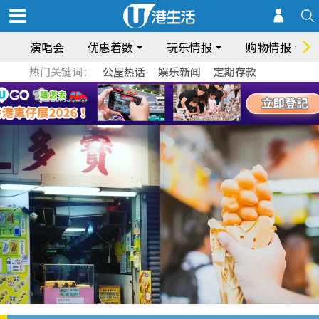
演唱会
优惠着数
玩乐情报
购物情报
热门关键词：
公屋热话
娱乐新闻
定期存款