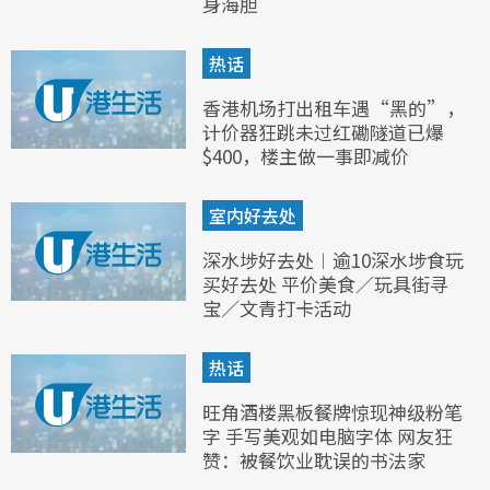
身海胆
热话
香港机场打出租车遇“黑的”，
计价器狂跳未过红磡隧道已爆
$400，楼主做一事即减价
室内好去处
深水埗好去处︱逾10深水埗食玩
买好去处 平价美食／玩具街寻
宝／文青打卡活动
热话
旺角酒楼黑板餐牌惊现神级粉笔
字 手写美观如电脑字体 网友狂
赞：被餐饮业耽误的书法家