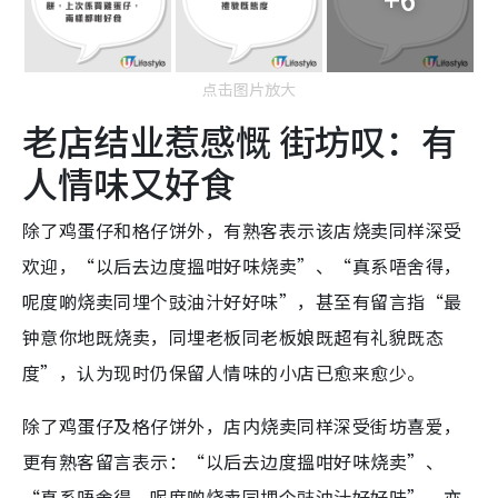
点击图片放大
老店结业惹感慨 街坊叹：有
人情味又好食
除了鸡蛋仔和格仔饼外，有熟客表示该店烧卖同样深受
欢迎，“以后去边度搵咁好味烧卖”、“真系唔舍得，
呢度啲烧卖同埋个豉油汁好好味”，甚至有留言指“最
钟意你地既烧卖，同埋老板同老板娘既超有礼貌既态
度”，认为现时仍保留人情味的小店已愈来愈少。
除了鸡蛋仔及格仔饼外，店内烧卖同样深受街坊喜爱，
更有熟客留言表示：“以后去边度搵咁好味烧卖”、
“真系唔舍得，呢度啲烧卖同埋个豉油汁好好味”。亦