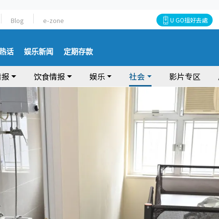
Blog
e-zone
U GO搵好去處
热话
娱乐新闻
定期存款
情报
饮食情报
娱乐
社会
影片专区