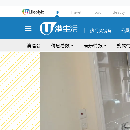
HK
Travel
Food
Beauty
热门关键词：
公屋
演唱会
优惠着数
玩乐情报
购物