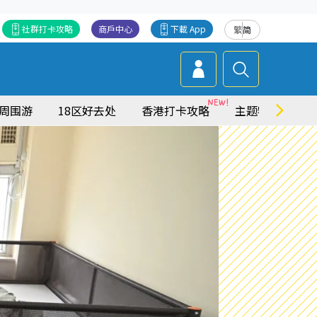
社群打卡攻略
商戶中心
下載 App
繁
简
周围游
18区好去处
香港打卡攻略
主题特集