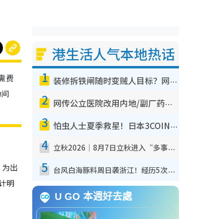
港生活人气本地热话
1
需费
装修拆铁闸随时变贼人目标？网友揭2大关键用途：装新款等于白装？附新旧铁闸分别
动间
2
网传公立医院改用内地/副厂药？医生拆解正副厂分别，揭4类人换药随时出事
3
怕虫人士夏季救星！日本3COINS爆红驱虫神器$45起 1招“全程免触碰”轻松搞定小强
4
立秋2026｜8月7日立秋进入“多事之秋” 3件事不可做！专家教6招开运 清杂物／钱包纳气接好运
5
，为出
台风白海豚料周日袭浙江！经历5次“眼壁置换”极罕见 成登陆内地最长途台风
计明
U GO 本週好去處