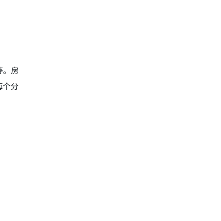
等。房
每个分