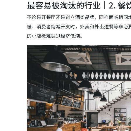
最容易被淘汰的行业｜2. 
不论是开餐厅还是创立酒类品牌，同样面临相同境况
缓、消费者缩减开支时，外卖和外出进餐等非必
的小店极难捱过经济低潮。