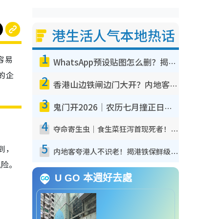
港生活人气本地热话
1
容易
WhatsApp预设贴图怎么删？揭秘1招“反向操作”还原简洁界面 附3步实测教程
的企
2
香港山边铁闸边门大开？内地客困惑意义何在！网友神回复：这种叫法理性防御
3
鬼门开2026｜农历七月撞正日全食特别邪？专家警告切忌做一事！揭4大禁忌+2招保平安
4
夺命寄生虫｜食生菜狂泻首现死者！疫潮恶化录1.8万宗病例 揭洗菜3大谬误
5
到，
内地客夸港人不识老！揭港铁保鲜级冷气 港人求放过：别投诉
风险。
U GO 本週好去處