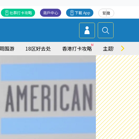
社群打卡攻略
商戶中心
下載 App
繁
简
周围游
18区好去处
香港打卡攻略
主题特集