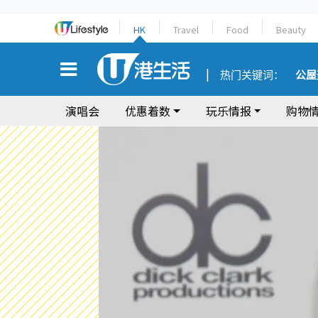
HK
Travel
Food
Beauty
热门关键词：
公屋
演唱会
优惠着数
玩乐情报
购物