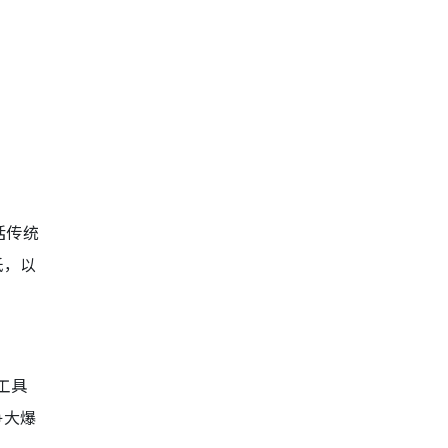
括传统
低，以
工具
争大爆