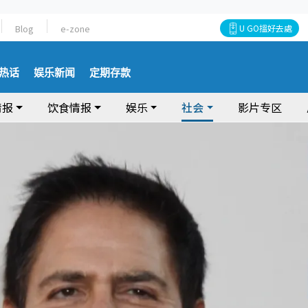
Blog
e-zone
U GO搵好去處
热话
娱乐新闻
定期存款
情报
饮食情报
娱乐
社会
影片专区