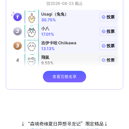
↓“森境奇缘夏日异想寻龙记”限定精品↓