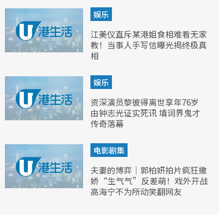
娱乐
江美仪直斥某港姐食相难看无家
教！当事人手写信曝光揭终极真
相
娱乐
资深演员黎彼得离世享年76岁
由钟志光证实死讯 填词界鬼才
传奇落幕
电影剧集
夫妻的博弈｜郭柏妍拍片疯狂撒
娇“生气气”反差萌！戏外开战
高海宁不为所动笑翻网友