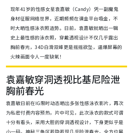
现年41岁的性感女星袁嘉敏（Candy）凭一副魔鬼
身材征服网络世界，近期频频在课金平台吸金，不
时大晒性感泳衣照造势。日前，袁嘉敏就晒出一辑
史上最性感的泳衣照，穿戴透视设计不仅几乎露出
胸前春光，34D白滑双峰更是摇摇欲坠，逼爆屏幕的
火辣画面令人一度缺氧！
袁嘉敏穿洞透视比基尼险泄
胸前春光
袁嘉敏日前在IG限时动态晒出多张性感泳衣影片，再次
为私密付费内容预热，片中可见，此次泳衣的款式可谓
十分有看头，采用大胆的穿洞透视设计，下身更似乎是
小一码，神秘三角区若隐若现几乎险泄春光，全方位展