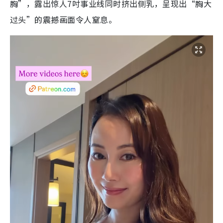
胸”，露出惊人7吋事业线同时挤出侧乳，呈现出“胸大
过头”的震撼画面令人窒息。