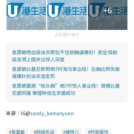
+6
点击图片放大
袁嘉敏喷血级泳衣照包不住侧胸逼爆扣！航空母舰
级澎湃上围夹出惊人深度
袁嘉敏比基尼新照晒7吋海沟事业线！巨胸比例失衡
撑爆针织泳衣变走形
袁嘉敏震撼“枕头胸”晒7吋惊人事业线！撑爆比基
尼超风骚 懒理钟培生求婚成功
来源︰IG@
candy_kamanyuen
袁嘉敏
网络热话
模特儿
时装服饰