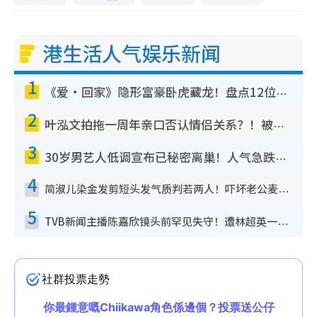
港生活人气娱乐新闻
1
《爱·回家》隐形富豪卧虎藏龙！盘点12位财气逼人的有钱艺人：这位美女3亿身家不愁做
2
叶泓文拍拖一周年亲口否认情侣关系？！被质疑感情造假竟称GM“普通同事”
3
30岁男艺人低调宣布已秘密离巢！人气急跌变失踪人口：“这几年过得并不容易”
4
简淑儿染金发剪短头发气质判若两人！吓坏老公麦大力都认不出：“你做什么？”
5
TVB新闻主播陈嘉欣镜头前罕见失守！遭林超英一句话突袭吓坏当场大笑