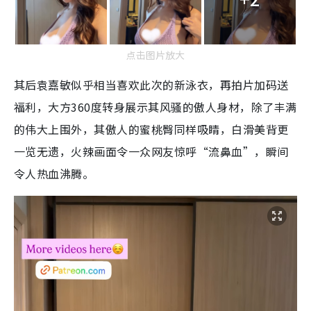
点击图片放大
其后袁嘉敏似乎相当喜欢此次的新泳衣，再拍片加码送
福利，大方360度转身展示其风骚的傲人身材，除了丰满
的伟大上围外，其傲人的蜜桃臀同样吸睛，白滑美背更
一览无遗，火辣画面令一众网友惊呼“流鼻血”，瞬间
令人热血沸腾。