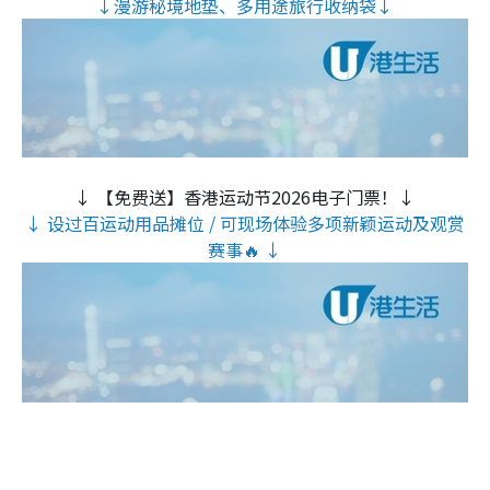
↓漫游秘境地垫、多用途旅行收纳袋↓
↓ 【免费送】香港运动节2026电子门票！↓
↓ 设过百运动用品摊位 / 可现场体验多项新颖运动及观赏
赛事🔥 ↓