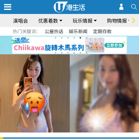
演唱会
优惠着数
玩乐情报
购物情报
热门关键词：
公屋热话
娱乐新闻
定期存款