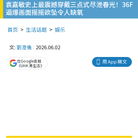
袁嘉敏史上最震撼穿戴三点式尽泄春光！36F
逼爆画面摇摇欲坠令人缺氧
首页
生活话题
娱乐
文:
劉澄儀
2026.06.02
在Google追蹤
用 App 睇文
《UHK 港生活》