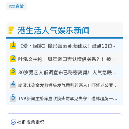
袁嘉敏
港生活人气娱乐新闻
1
《爱·回家》隐形富豪卧虎藏龙！盘点12位财气逼人的有钱艺人：这位美女3亿身家不愁做
2
叶泓文拍拖一周年亲口否认情侣关系？！被质疑感情造假竟称GM“普通同事”
3
30岁男艺人低调宣布已秘密离巢！人气急跌变失踪人口：“这几年过得并不容易”
4
简淑儿染金发剪短头发气质判若两人！吓坏老公麦大力都认不出：“你做什么？”
5
TVB新闻主播陈嘉欣镜头前罕见失守！遭林超英一句话突袭吓坏当场大笑