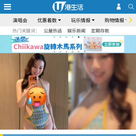
演唱会
优惠着数
玩乐情报
购物情报
热门关键词：
公屋热话
娱乐新闻
定期存款