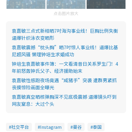
点击图片放大
袁嘉敏三点式新相晒7吋海沟事业线！巨胸比例失衡
逼爆针织泳衣变晒形
袁嘉敏震撼“枕头胸”晒7吋惊人事业线！逼爆比基
尼超风骚 懒理钟培生求婚成功
钟培生袁嘉敏事件簿：一文看清昔日关系罗生门！4
年前怒轰钟氏父子、经济援助始末
袁嘉敏性感跑夜场竟遇“咸猪手”突袭 遭群男紧抓
丧摸惊险画面全曝光
袁嘉敏真空晒核弹胸深不见底极震撼 逼爆镜头吓到
网友窒息：大过个头
社交平台
Instagram
曼谷
泰国