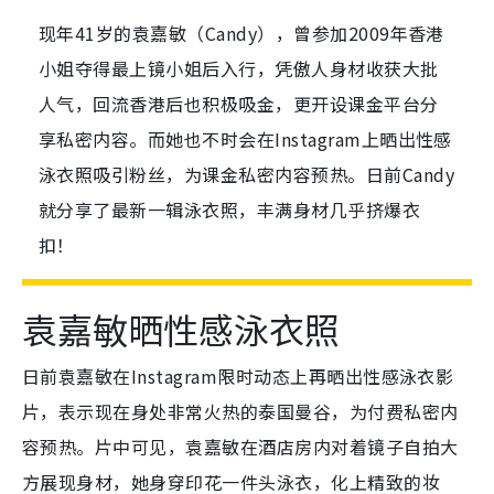
现年41岁的袁嘉敏（Candy），曾参加2009年香港
小姐夺得最上镜小姐后入行，凭傲人身材收获大批
人气，回流香港后也积极吸金，更开设课金平台分
享私密内容。而她也不时会在Instagram上晒出性感
泳衣照吸引粉丝，为课金私密内容预热。日前Candy
就分享了最新一辑泳衣照，丰满身材几乎挤爆衣
扣！
袁嘉敏晒性感泳衣照
日前袁嘉敏在Instagram限时动态上再晒出性感泳衣影
片，表示现在身处非常火热的泰国曼谷，为付费私密内
容预热。片中可见，袁嘉敏在酒店房内对着镜子自拍大
方展现身材，她身穿印花一件头泳衣，化上精致的妆