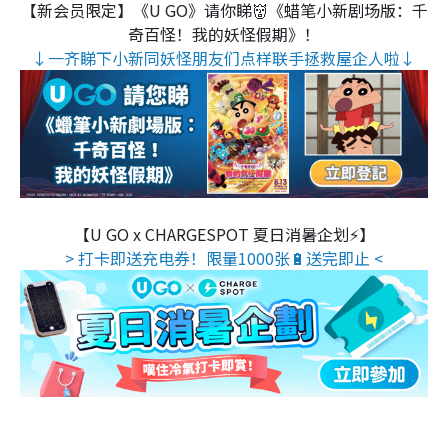
【新会员限定】《U GO》请你睇👹《蜡笔小新剧场版：千
奇百怪！我的妖怪假期》！
↓一齐睇下小新同妖怪朋友们点样联手拯救屋企人啦↓
【U GO x CHARGESPOT 夏日消暑企划⚡】
> 打卡即送充电券！限量1000张🔋送完即止 <