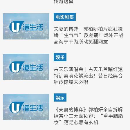
传奇落幕
电影剧集
夫妻的博弈｜郭柏妍拍片疯狂撒
娇“生气气”反差萌！戏外开战
高海宁不为所动笑翻网友
娱乐
古天乐演唱会｜古天乐首踏红馆
特训卖萌花絮流出！昔日经典合
唱歌惊爆未必唱
娱乐
《夫妻的博弈》郭柏妍亲自拆解
绿茶小三无辜妆容：“重手胭脂
妆”落足心思有玄机