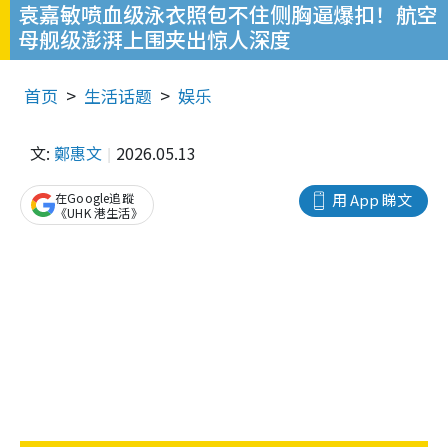
袁嘉敏喷血级泳衣照包不住侧胸逼爆扣！航空
母舰级澎湃上围夹出惊人深度
首页
生活话题
娱乐
文:
鄭惠文
2026.05.13
在Google追蹤
用 App 睇文
《UHK 港生活》