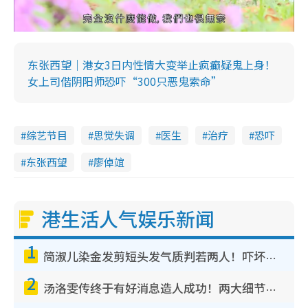
东张西望｜港女3日内性情大变举止疯癫疑鬼上身！
女上司偕阴阳师恐吓“300只恶鬼索命”
综艺节目
思觉失调
医生
治疗
恐吓
东张西望
廖倬竩
港生活人气娱乐新闻
1
简淑儿染金发剪短头发气质判若两人！吓坏老公麦大力都认不出：“你做什么？”
2
汤洛雯传终于有好消息造人成功！两大细节曝孕味极浓引猜测：大肚婆先会咁！