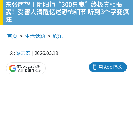
东张西望︱阴阳师“300只鬼”终极真相揭
露！受害人清醒忆述恐怖细节 听到3个字变疯
狂
首页
生活话题
娱乐
文:
羅志宏
2026.05.19
在Google追蹤
用 App 睇文
《UHK 港生活》