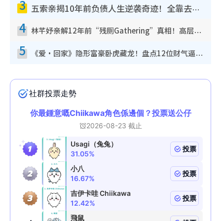
3
五索亲揭10年前负债人生逆袭奇迹！全靠去一地方转运后即遇上马先生
4
林芊妤亲解12年前“残厕Gathering”真相！高层解约一句话重创尊严，至今拒返TVB
5
《爱·回家》隐形富豪卧虎藏龙！盘点12位财气逼人的有钱艺人：这位美女3亿身家不愁做