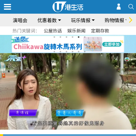
演唱会
优惠着数
玩乐情报
购物情报
热门关键词：
公屋热话
娱乐新闻
定期存款