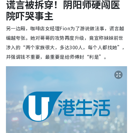
谎言被拆穿！阴阳师硬闯医
院吓哭事主
另一边厢，咖啡店女经理Fion为了游说做法事，谎言越
编越夸张。她对哥哥的攻势再度升级，竟宣称妹妹前世
涉入的“两个家族很大，多达300人，每个人都找她”，
并强调钱不重要，最重要是给师傅封“利是”。