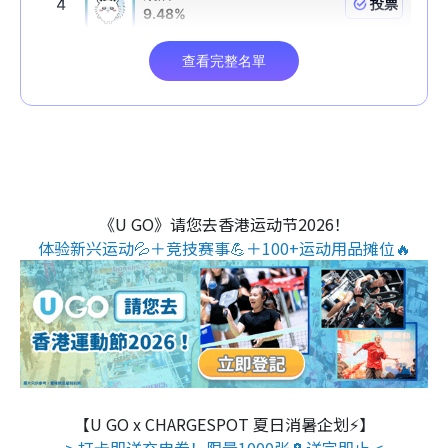
《U GO》请您去香港运动节2026！
体验新兴运动💦＋竞技赛事💪＋100+运动用品摊位🔥
【U GO x CHARGESPOT 夏日消暑企划⚡】
> 打卡即送充电券！限量1000张🔋送完即止 <