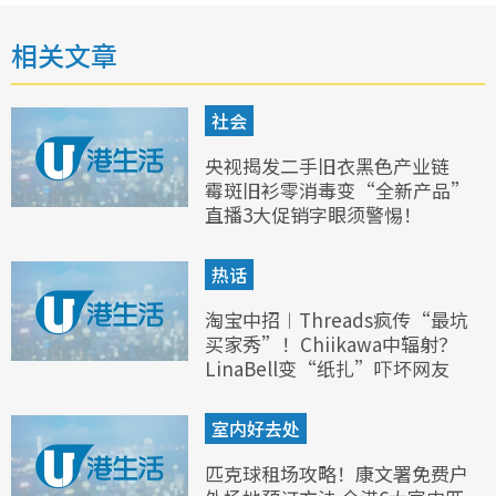
相关文章
社会
央视揭发二手旧衣黑色产业链
霉斑旧衫零消毒变“全新产品”
直播3大促销字眼须警惕！
热话
淘宝中招︱Threads疯传“最坑
买家秀”！Chiikawa中辐射？
LinaBell变“纸扎”吓坏网友
室内好去处
匹克球租场攻略！康文署免费户