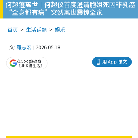
何超蕸离世︱何超仪首度澄清胞姐死因非乳癌
“全身都有癌”突然离世震惊全家
首页
生活话题
娱乐
文:
羅志宏
2026.05.18
在Google追蹤
用 App 睇文
《UHK 港生活》