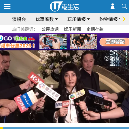
演唱会
优惠着数
玩乐情报
购物情报
热门关键词：
公屋热话
娱乐新闻
定期存款