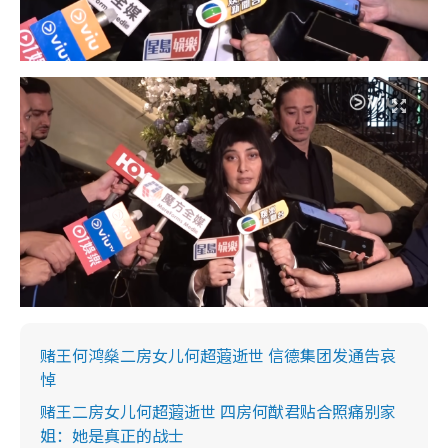
赌王何鸿燊二房女儿何超蕸逝世 信德集团发通告哀
悼
赌王二房女儿何超蕸逝世 四房何猷君贴合照痛别家
姐：她是真正的战士