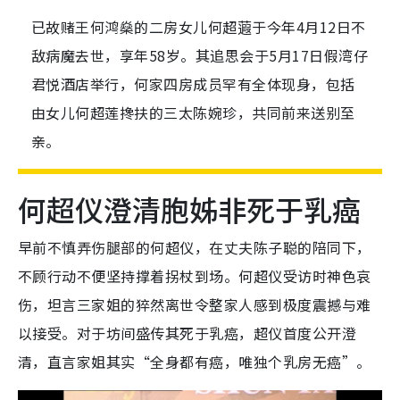
已故赌王何鸿燊的二房女儿何超蕸于今年4月12日不
敌病魔去世，享年58岁。其追思会于5月17日假湾仔
君悦酒店举行，何家四房成员罕有全体现身，包括
由女儿何超莲搀扶的三太陈婉珍，共同前来送别至
亲。
何超仪澄清胞姊非死于乳癌
早前不慎弄伤腿部的何超仪，在丈夫陈子聪的陪同下，
不顾行动不便坚持撑着拐杖到场。何超仪受访时神色哀
伤，坦言三家姐的猝然离世令整家人感到极度震撼与难
以接受。对于坊间盛传其死于乳癌，超仪首度公开澄
清，直言家姐其实“全身都有癌，唯独个乳房无癌”。