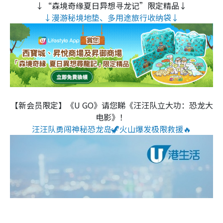
↓“森境奇缘夏日异想寻龙记”限定精品↓
↓漫游秘境地垫、多用途旅行收纳袋↓
【新会员限定】《U GO》请您睇《汪汪队立大功：恐龙大
电影》！
汪汪队勇闯神秘恐龙岛🦖火山爆发极限救援🔥