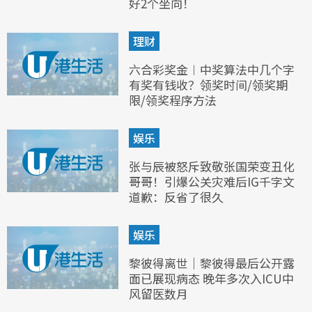
好2个坐向！
理财
六合彩奖金︱中奖算法中几个字
有奖有钱收？领奖时间/领奖期
限/领奖程序方法
娱乐
张与辰被怒斥致敬张国荣变丑化
哥哥！引爆公关灾难后IG千字文
道歉：反省了很久
娱乐
黎彼得离世｜黎彼得最后公开露
面已展现病态 晚年多次入ICU中
风留医数月