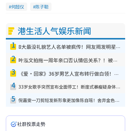
何超仪
陈子聪
港生活人气娱乐新闻
1
8大最没礼貌艺人名单被疯传！网友揭发明星真面目，一致数落这一位是无品天花板？
2
叶泓文拍拖一周年亲口否认情侣关系？！被质疑感情造假竟称GM“普通同事”
3
《爱·回家》36岁男艺人宣布转行做白领！卸下艺人身份回归素人平淡生活
4
33岁女歌手突然宣布全面停工！断崖式暴瘦疑身体亮红灯！声明曝：将暂时淡出
5
倪嘉雯一刀剪短发新形象更加像陈自瑶！舍弃金色长发造型气质大变超惊喜