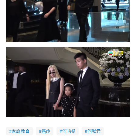
家庭教育
癌症
何鸿燊
何猷君