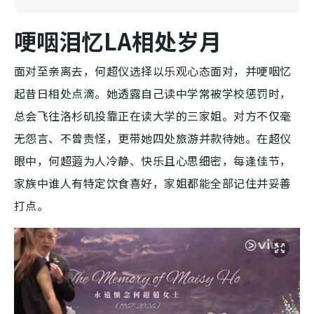
哽咽泪忆LA相处岁月
面对至亲离去，何超仪选择以乐观心态面对，并哽咽忆
起昔日相处点滴。她透露自己读中学常被学校惩罚时，
总会飞往洛杉矶投靠正在读大学的三家姐。对方不仅毫
无怨言、不曾责怪，更带她四处旅游并款待她。在超仪
眼中，何超蕸为人冷静、快乐且心思细密，每逢佳节，
家族中谁人有特定饮食喜好，家姐都能全部记住并妥善
打点。