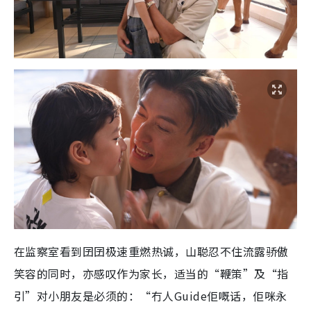
在监察室看到囝囝极速重燃热诚，山聪忍不住流露骄傲
笑容的同时，亦感叹作为家长，适当的“鞭策”及“指
引”对小朋友是必须的：“冇人Guide佢嘅话，佢咪永