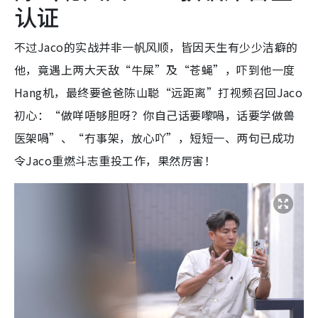
认证
不过Jaco的实战并非一帆风顺，皆因天生有少少洁癖的
他，竟遇上两大天敌“牛屎”及“苍蝇”，吓到他一度
Hang机，最终要爸爸陈山聪“远距离”打视频召回Jaco
初心：“做咩唔够胆呀？你自己话要嚟喎，话要学做兽
医架喎”、“冇事架，放心吖”，短短一、两句已成功
令Jaco重燃斗志重投工作，果然厉害！