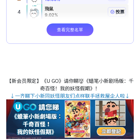
【新会员限定】《U GO》请你睇👹《蜡笔小新剧场版：千
奇百怪！我的妖怪假期》！
↓一齐睇下小新同妖怪朋友们点样联手拯救屋企人啦↓