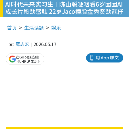
AI时代未来实习生︱陈山聪哽咽看6岁囡囡AI
成长片段劲感触 22岁Jaco撞脸金秀贤劲靓仔
首页
生活话题
娱乐
文:
羅志宏
2026.05.17
在Google追蹤
用 App 睇文
《UHK 港生活》