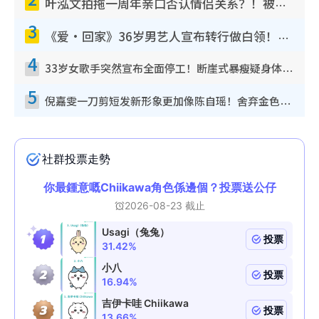
叶泓文拍拖一周年亲口否认情侣关系？！被质疑感情造假竟称GM“普通同事”
3
《爱·回家》36岁男艺人宣布转行做白领！卸下艺人身份回归素人平淡生活
4
33岁女歌手突然宣布全面停工！断崖式暴瘦疑身体亮红灯！声明曝：将暂时淡出
5
倪嘉雯一刀剪短发新形象更加像陈自瑶！舍弃金色长发造型气质大变超惊喜