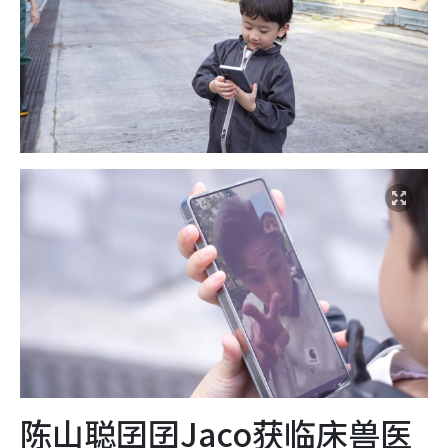
陈山聪囝囝Jaco获临床兽医