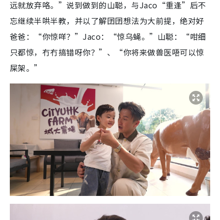
远就放弃咯。”说到做到的山聪，与Jaco“重逢”后不
忘继续半哄半教，并以了解囝囝想法为大前提，绝对好
爸爸：“你惊咩？”Jaco：“惊乌蝇。”山聪：“咁细
只都惊，冇冇搞错呀你？”、“你将来做兽医唔可以惊
屎架。”