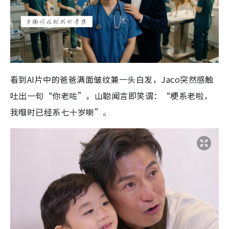
看到AI片中的爸爸满面皱纹兼一头白发，Jaco突然感触
吐出一句“你老咗”，山聪闻言即笑谓：“梗系老啦，
我嗰时已经系七十岁喇”。