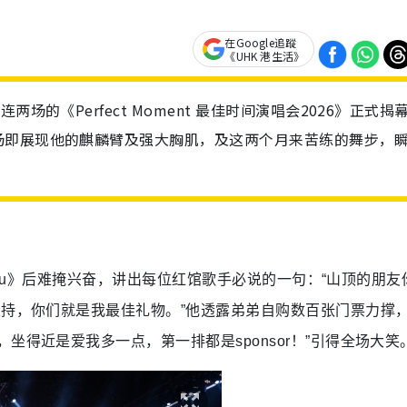
在Google追蹤
《UHK 港生活》
场的《Perfect Moment 最佳时间演唱会2026》正式揭
场即展现他的麒麟臂及强大胸肌，及这两个月来苦练的舞步，
s You》后难掩兴奋，讲出每位红馆歌手必说的一句：“山顶的朋友
支持，你们就是我最佳礼物。”他透露弟弟自购数百张门票力撑
坐得近是爱我多一点，第一排都是sponsor！”引得全场大笑