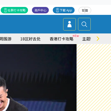
社群打卡攻略
商戶中心
下載 App
繁
简
周围游
18区好去处
香港打卡攻略
主题特集