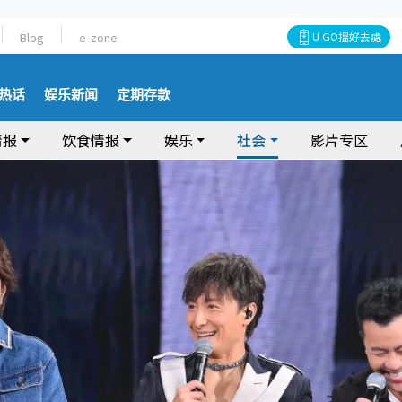
Blog
e-zone
U GO搵好去處
热话
娱乐新闻
定期存款
情报
饮食情报
娱乐
社会
影片专区