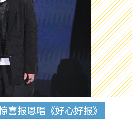
琳惊喜报恩唱《好心好报》