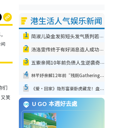
港生活人气娱乐新闻
1
幕，
简淑儿染金发剪短头发气质判若两人！吓坏老公麦大力都认不出：“你做什么？”
瞬间
2
汤洛雯传终于有好消息造人成功！两大细节曝孕味极浓引猜测：大肚婆先会咁！
3
五索亲揭10年前负债人生逆袭奇迹！全靠去一地方转运后即遇上马先生
4
林芊妤亲解12年前“残厕Gathering”真相！高层解约一句话重创尊严，至今拒返TVB
5
你们
《爱·回家》隐形富豪卧虎藏龙！盘点12位财气逼人的有钱艺人：这位美女3亿身家不愁做
，又笑
U GO 本週好去處
。