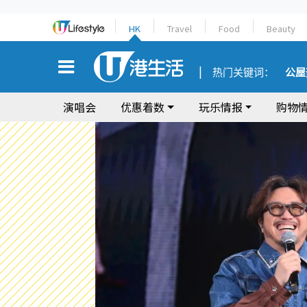
HK
Travel
Food
Beauty
热门关键词：
公屋
演唱会
优惠着数
玩乐情报
购物