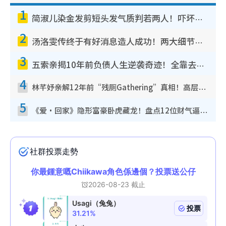
1
简淑儿染金发剪短头发气质判若两人！吓坏老公麦大力都认不出：“你做什么？”
2
汤洛雯传终于有好消息造人成功！两大细节曝孕味极浓引猜测：大肚婆先会咁！
3
五索亲揭10年前负债人生逆袭奇迹！全靠去一地方转运后即遇上马先生
4
林芊妤亲解12年前“残厕Gathering”真相！高层解约一句话重创尊严，至今拒返TVB
5
《爱·回家》隐形富豪卧虎藏龙！盘点12位财气逼人的有钱艺人：这位美女3亿身家不愁做