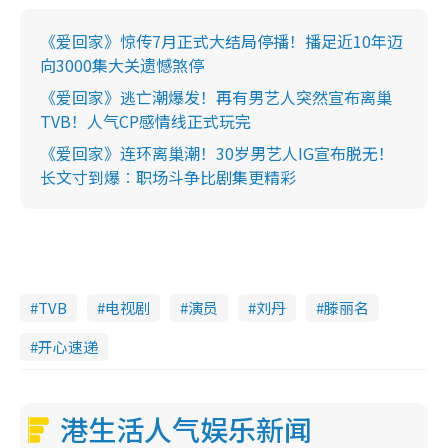
《爱回家》惊传7月正式大结局停播！播足近10年迈
向3000集大关遗憾煞停
《爱回家》逃亡潮爆发！再有男艺人突然宣布离巢
TVB！人气CP感情线正式玩完
《爱回家》连环离巢潮！30岁男艺人IG宣布脱无！
长文寸到爆︰职场斗争比剧集更精彩
TVB
电视剧
演员
刘丹
滕丽名
开心速递
港生活人气娱乐新闻