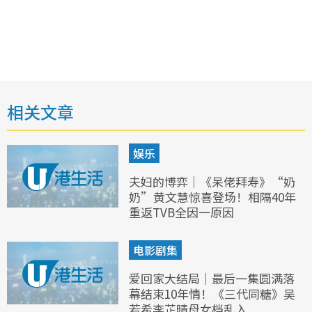
相关文章
娱乐
夫妇的博弈｜《呆佬拜寿》“奶
奶”黄文慧惊喜登场！相隔40年
重返TVB全因一原因
电影剧集
爱回家大结局｜最后一集圆满落
幕结束10年情！《三代同糖》吴
若希李芷晴母女档乱入