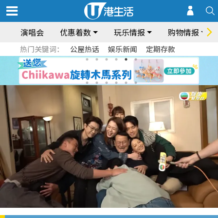
演唱会
优惠着数
玩乐情报
购物情报
热门关键词：
公屋热话
娱乐新闻
定期存款