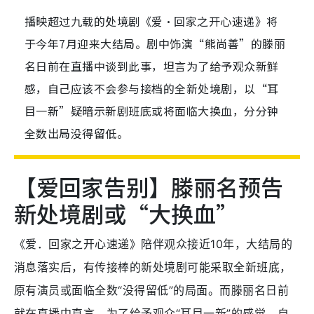
播映超过九载的处境剧《爱•回家之开心速递》将
于今年7月迎来大结局。剧中饰演“熊尚善”的滕丽
名日前在直播中谈到此事，坦言为了给予观众新鲜
感，自己应该不会参与接档的全新处境剧，以“耳
目一新”疑暗示新剧班底或将面临大换血，分分钟
全数出局没得留低。
【爱回家告别】滕丽名预告
新处境剧或“大换血”
《爱．回家之开心速递》陪伴观众接近10年，大结局的
消息落实后，有传接棒的新处境剧可能采取全新班底，
原有演员或面临全数“没得留低”的局面。而滕丽名日前
就在直播中直言，为了给予观众“耳目一新”的感觉，自