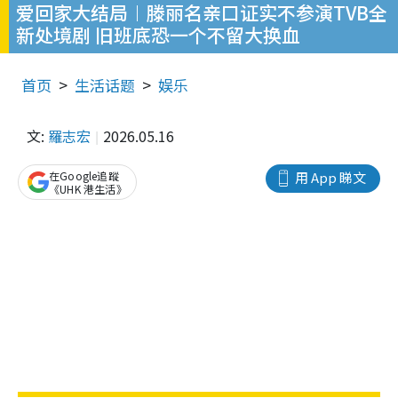
爱回家大结局︱滕丽名亲口证实不参演TVB全
新处境剧 旧班底恐一个不留大换血
首页
生活话题
娱乐
文:
羅志宏
2026.05.16
在Google追蹤
用 App 睇文
《UHK 港生活》