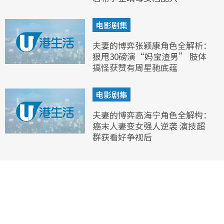
电影剧集
夫妻的博弈张颖康角色全解析：
狠甩30磅演“妈宝渣男” 肢体
搞怪获赞有周星驰底蕴
电影剧集
夫妻的博弈高海宁角色全解构：
癌末人妻变女强人逆袭 演技超
群获看好争视后