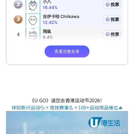
《U GO》请您去香港运动节2026！
体验新兴运动💦＋竞技赛事💪＋100+运动用品摊位🔥