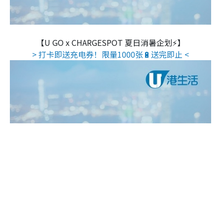
【U GO x CHARGESPOT 夏日消暑企划⚡】
> 打卡即送充电券！限量1000张🔋送完即止 <