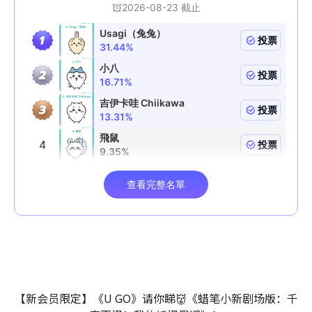
【新会员限定】《U GO》请你睇👹《蜡笔小新剧场版：千