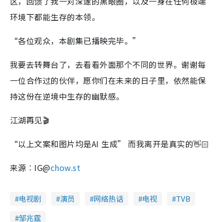
区，回馈了我一对深邃的黑眼圈，以及一身在任何极端
环境下都能生存的本领。
“各位观众，本剧集已播映完毕。”
我要去转舞台了，去看看外面那个不同的世界。谢谢每
一位合作过的伙伴，愿你们在未来的日子里，依然能保
持这份在逆境中生存的幽默感。
江湖再见🎬
“以上文案和图片均是AI 生成” 而我离开是真实的👋🏻
来源︰IG@
chow.st
电视剧
演员
网络热话
电视
TVB
邹兆霆