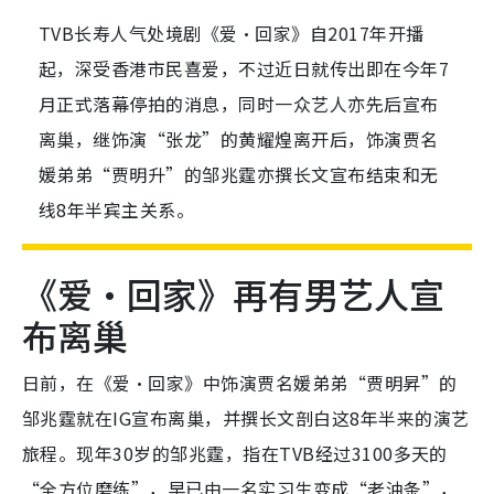
TVB长寿人气处境剧《爱·回家》自2017年开播
起，深受香港市民喜爱，不过近日就传出即在今年7
月正式落幕停拍的消息，同时一众艺人亦先后宣布
离巢，继饰演“张龙”的黄耀煌离开后，饰演贾名
媛弟弟“贾明升”的邹兆霆亦撰长文宣布结束和无
线8年半宾主关系。
《爱·回家》再有男艺人宣
布离巢
日前，在《爱·回家》中饰演贾名媛弟弟“贾明昇”的
邹兆霆就在IG宣布离巢，并撰长文剖白这8年半来的演艺
旅程。现年30岁的邹兆霆，指在TVB经过3100多天的
“全方位磨练”，早已由一名实习生变成“老油条”，