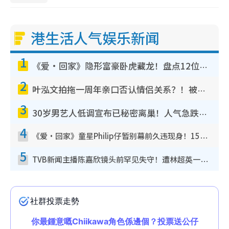
港生活人气娱乐新闻
1
《爱·回家》隐形富豪卧虎藏龙！盘点12位财气逼人的有钱艺人：这位美女3亿身家不愁做
2
叶泓文拍拖一周年亲口否认情侣关系？！被质疑感情造假竟称GM“普通同事”
3
30岁男艺人低调宣布已秘密离巢！人气急跌变失踪人口：“这几年过得并不容易”
4
《爱·回家》童星Philip仔暂别幕前久违现身！15岁近况暴风成长长高变帅气少年
5
TVB新闻主播陈嘉欣镜头前罕见失守！遭林超英一句话突袭吓坏当场大笑