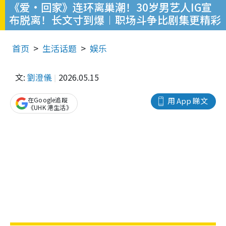
《爱·回家》连环离巢潮！30岁男艺人IG宣
布脱离！长文寸到爆︱职场斗争比剧集更精彩
首页
生活话题
娱乐
文:
劉澄儀
2026.05.15
在Google追蹤
用 App 睇文
《UHK 港生活》