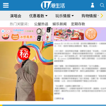
演唱会
优惠着数
玩乐情报
购物情报
热门关键词：
公屋热话
娱乐新闻
定期存款