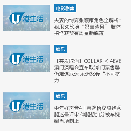
电影剧集
夫妻的博弈张颖康角色全解析：
狠甩30磅演“妈宝渣男” 肢体
搞怪获赞有周星驰底蕴
娱乐
【突发取消】COLLAR × 4EVE
澳门演唱会宣布取消 门票售罄
仍难逃厄运 乐迷怒轰“不可抗
力”
娱乐
中年好声音4｜蔡婉怡穿旗袍秀
腿迷晕评审 伸腿想加分被车婉
婉当场制止