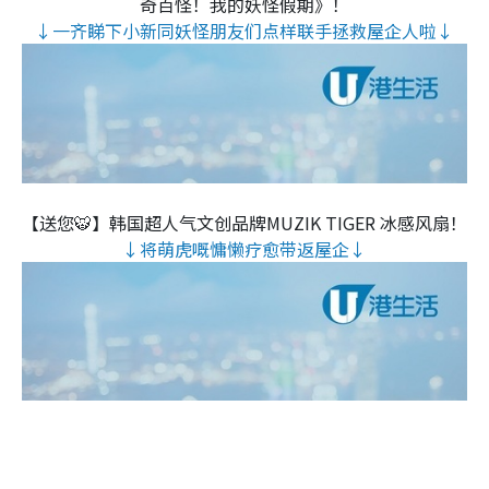
奇百怪！我的妖怪假期》！
↓一齐睇下小新同妖怪朋友们点样联手拯救屋企人啦↓
【送您🐯】韩国超人气文创品牌MUZIK TIGER 冰感风扇！
↓将萌虎嘅慵懒疗愈带返屋企↓